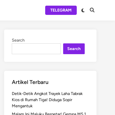
Switch
TELEGRAM
Open
to
Search
dark
mode
Search
Search
Artikel Terbaru
Detik-Detik Angkot Trayek Laha Tabrak
Kios di Rumah Tiga! Diduga Sopir
Mengantuk
Malam Ini Maluku Bergetar! Gempa M5,1