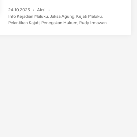
a
P
24.10.2025
•
Aksi
•
k
o
Info Kejadian Maluku
,
Jaksa Agung
,
Kejati Maluku
,
s
s
Pelantikan Kajati
,
Penegakan Hukum
,
Rudy Irmawan
a
t
A
e
g
d
u
i
n
n
g
L
a
n
t
i
k
R
u
d
y