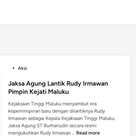
P
Aksi
o
s
Jaksa Agung Lantik Rudy Irmawan
t
Pimpin Kejati Maluku
e
Kejaksaan Tinggi Maluku menyambut era
d
kepemimpinan baru dengan dilantiknya Rudy
i
Irmawan sebagai Kepala Kejaksaan Tinggi Maluku.​
n
Jaksa Agung ST Burhanudin secara resmi
J
mengukuhkan Rudy Irmawan …
Read more