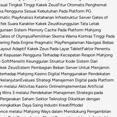
isual Tingkat Tinggi Kakek Zeus
Fitur Otomatis Penghemat
ka Pengguna Sesuai Kebutuhan Pada Platform PG
matic Play
Analisis Ketahanan Infrastruktur Server Gates of
Efek Suara Karakter Kakek Zeus
Keunggulan Tata Letak
ggunaan Sistem Memory Cache Pada Platform Mahjong
 Gates of Olympus
Pemilihan Skema Warna Kontras Tinggi Pada
ring Pada Engine Pragmatic Play
Pengalaman Navigasi Bebas
ayout Adaptif Kakek Zeus Pada Layar Tablet
Faktor Penentu
at Kepuasan Pengguna Terhadap Kecepatan Respon Mahjong
 Soft
Meneliti Keunggulan Struktur Kode Sistem Dari
Kakek Zeus
Sistem Pembagian Beban Server Untuk Menjamin
l terhadap Mahjong Kasino Digital Menggunakan Pendekatan
rkelanjutan
Evaluasi Strategi Manajemen Digital pada Platform
n melalui Aktivitas Kasino Online
Implementasi Artificial
g Wins 3 melalui Pendekatan Manajemen Strategis pada
i Pergerakan Saham Sektor Teknologi Dikaitkan dengan
ningkatkan Daya Saing Industri Kreatif
Model
igence melalui Mahjong Ways dalam Mendukung Pengambilan