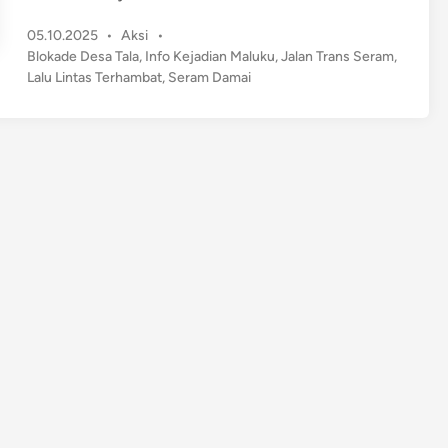
a
P
05.10.2025
•
Aksi
•
l
o
Blokade Desa Tala
,
Info Kejadian Maluku
,
Jalan Trans Seram
,
a
s
Lalu Lintas Terhambat
,
Seram Damai
n
t
T
e
r
d
a
i
n
n
s
S
e
r
a
m
K
e
m
b
a