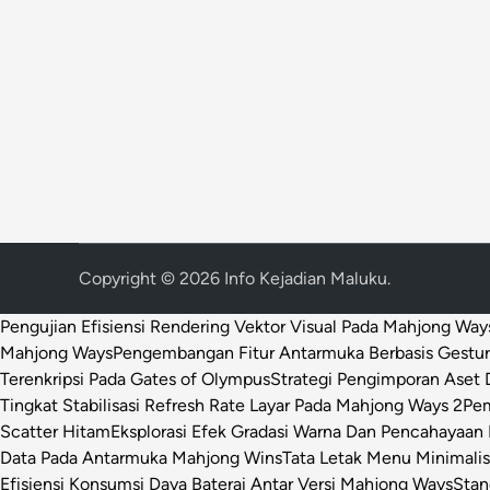
Copyright © 2026
Info Kejadian Maluku
.
Pengujian Efisiensi Rendering Vektor Visual Pada Mahjong Way
Mahjong Ways
Pengembangan Fitur Antarmuka Berbasis Gestur
Terenkripsi Pada Gates of Olympus
Strategi Pengimporan Aset D
Tingkat Stabilisasi Refresh Rate Layar Pada Mahjong Ways 2
Pem
Scatter Hitam
Eksplorasi Efek Gradasi Warna Dan Pencahayaan 
Data Pada Antarmuka Mahjong Wins
Tata Letak Menu Minimali
Efisiensi Konsumsi Daya Baterai Antar Versi Mahjong Ways
Stan