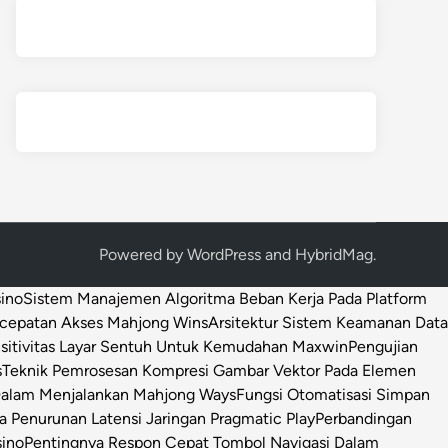
Powered by
WordPress
and
HybridMag
.
sino
Sistem Manajemen Algoritma Beban Kerja Pada Platform
ecepatan Akses Mahjong Wins
Arsitektur Sistem Keamanan Data
sitivitas Layar Sentuh Untuk Kemudahan Maxwin
Pengujian
s
Teknik Pemrosesan Kompresi Gambar Vektor Pada Elemen
 Dalam Menjalankan Mahjong Ways
Fungsi Otomatisasi Simpan
Penurunan Latensi Jaringan Pragmatic Play
Perbandingan
sino
Pentingnya Respon Cepat Tombol Navigasi Dalam