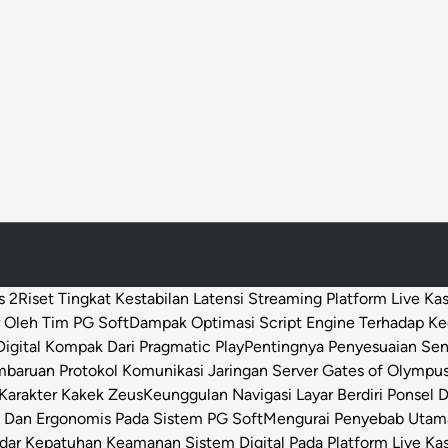
h
S
e
m
p
a
t
D
i
b
u
k
s 2
Riset Tingkat Kestabilan Latensi Streaming Platform Live Ka
a
 Oleh Tim PG Soft
Dampak Optimasi Script Engine Terhadap K
S
igital Kompak Dari Pragmatic Play
Pentingnya Penyesuaian Sen
e
baruan Protokol Komunikasi Jaringan Server Gates of Olympu
m
Karakter Kakek Zeus
Keunggulan Navigasi Layar Berdiri Ponsel
a
s Dan Ergonomis Pada Sistem PG Soft
Mengurai Penyebab Utama 
l
dar Kepatuhan Keamanan Sistem Digital Pada Platform Live Ka
a