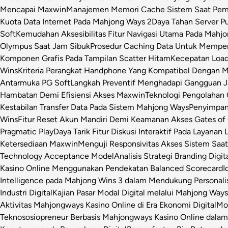
Mencapai Maxwin
Manajemen Memori Cache Sistem Saat Pemr
Kuota Data Internet Pada Mahjong Ways 2
Daya Tahan Server P
Soft
Kemudahan Aksesibilitas Fitur Navigasi Utama Pada Mahj
Olympus Saat Jam Sibuk
Prosedur Caching Data Untuk Mempe
Komponen Grafis Pada Tampilan Scatter Hitam
Kecepatan Loa
Wins
Kriteria Perangkat Handphone Yang Kompatibel Dengan 
Antarmuka PG Soft
Langkah Preventif Menghadapi Gangguan Ja
Hambatan Demi Efisiensi Akses Maxwin
Teknologi Pengolahan C
Kestabilan Transfer Data Pada Sistem Mahjong Ways
Penyimpan
Wins
Fitur Reset Akun Mandiri Demi Keamanan Akses Gates of
Pragmatic Play
Daya Tarik Fitur Diskusi Interaktif Pada Layanan 
Ketersediaan Maxwin
Menguji Responsivitas Akses Sistem Saa
Technology Acceptance Model
Analisis Strategi Branding Dig
Kasino Online Menggunakan Pendekatan Balanced Scorecard
I
Intelligence pada Mahjong Wins 3 dalam Mendukung Personalis
Industri Digital
Kajian Pasar Modal Digital melalui Mahjong Ways 
Aktivitas Mahjongways Kasino Online di Era Ekonomi Digital
Mod
Teknososiopreneur Berbasis Mahjongways Kasino Online dalam