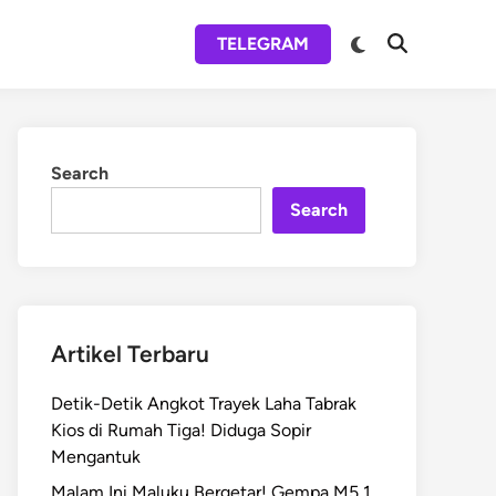
Switch
TELEGRAM
Open
to
Search
dark
mode
Search
Search
Artikel Terbaru
Detik-Detik Angkot Trayek Laha Tabrak
Kios di Rumah Tiga! Diduga Sopir
Mengantuk
Malam Ini Maluku Bergetar! Gempa M5,1