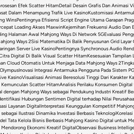
osesan Efek Scatter Hitam
Detail Desain Grafis Dan Animasi V
m
usat Dalam Menampung Trafik Live Kasino
Kustomisasi Antarmu
ong Wins
Pentingnya Efisiensi Script Engine Utama Garapan Prag
rcepat Loading Akses Maxwin
Kejernihan Frekuensi Audio Dan 
ding Halaman Awal Mahjong Ways Di Network 5G
Evaluasi Pen
Mahjong Ways 2
Sisi Matematika Di Balik Penyusunan Grid Layar
ringan Server Live Kasino
Pentingnya Synchronous Audio Rende
itra Digital Di Balik Visual Scatter Hitam
Kesesuaian Tampilan L
an Cloud Otomatis Untuk Menjaga Data Mahjong Ways 2
Tingk
 Olympus
Inovasi Integrasi Antarmuka Pengguna Pada Sistem PG
Live Kasino
Visualisasi Animasi Beresolusi Tinggi Dari Karakter 
t Kemunculan Scatter Hitam
Analisis Perilaku Konsumen Digita
ital dengan Mahjong Ways sebagai Pendukung Industri Kreatif Be
dentifikasi Hubungan Sentimen Digital terhadap Nilai Perusahaa
asi Layanan Digital
Interpretasi Keunggulan Kompetitif Mahjon
sebagai Ilustrasi Dinamika Investasi Berbasis Teknologi
Korelas
el Tata Kelola Bisnis Berbasis Mahjong Kasino Digital untuk Me
 Mendorong Ekonomi Kreatif Digital
Observasi Business Intell