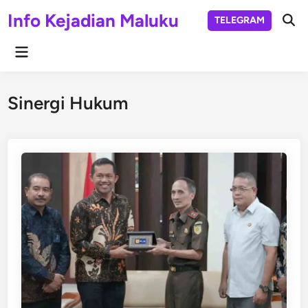
Skip
Info Kejadian Maluku
TELEGRAM
to
Ope
Sear
content
Main
Menu
Sinergi Hukum