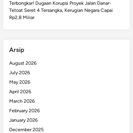
Terbongkar! Dugaan Korupsi Proyek Jalan Danar-
a
Tetoat Seret 4 Tersangka, Kerugian Negara Capai
l
Rp2,8 Miliar
u
k
u
T
i
Arsip
n
g
August 2026
k
July 2026
a
May 2026
t
k
April 2026
a
March 2026
n
February 2026
P
e
January 2026
l
December 2025
a