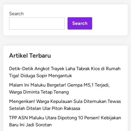
P
d
L
i
Search
n
N
Search
U
I
P
M
P
Artikel Terbaru
A
d
Detik-Detik Angkot Trayek Laha Tabrak Kios di Rumah
a
Tiga! Diduga Sopir Mengantuk
n
Malam Ini Maluku Bergetar! Gempa M5,1 Terjadi,
K
Warga Diminta Tetap Tenang
e
j
Mengerikan! Warga Kepulauan Sula Ditemukan Tewas
a
Setelah Ditelan Ular Piton Raksasa
t
TPP ASN Maluku Utara Dipotong 10 Persen! Kebijakan
i
Baru Ini Jadi Sorotan
M