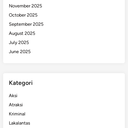
November 2025
y
a
October 2025
n
September 2025
a
August 2025
n
L
July 2025
i
June 2025
s
t
r
i
Kategori
k
M
Aksi
a
s
Atraksi
y
Kriminal
a
Lakalantas
r