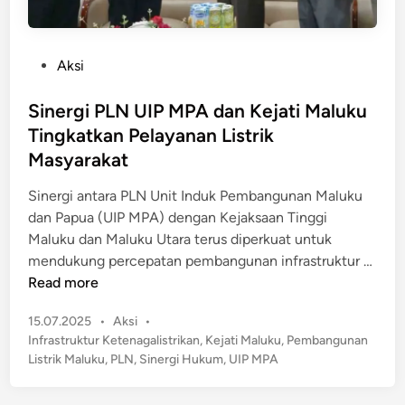
P
Aksi
o
s
Sinergi PLN UIP MPA dan Kejati Maluku
t
Tingkatkan Pelayanan Listrik
e
Masyarakat
d
i
Sinergi antara PLN Unit Induk Pembangunan Maluku
n
dan Papua (UIP MPA) dengan Kejaksaan Tinggi
Maluku dan Maluku Utara terus diperkuat untuk
S
mendukung percepatan pembangunan infrastruktur …
i
Read more
n
P
15.07.2025
•
Aksi
•
e
o
Infrastruktur Ketenagalistrikan
,
Kejati Maluku
,
Pembangunan
r
s
Listrik Maluku
,
PLN
,
Sinergi Hukum
,
UIP MPA
g
t
i
e