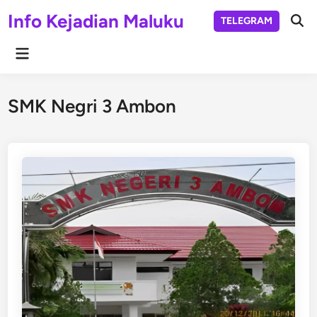
Skip
Info Kejadian Maluku
TELEGRAM
to
Ope
Sear
content
Main
Menu
SMK Negri 3 Ambon