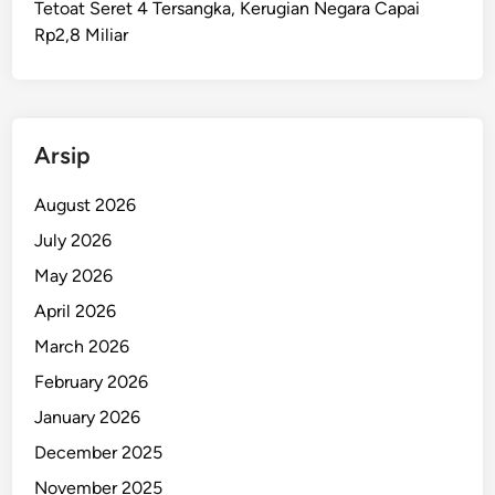
Tetoat Seret 4 Tersangka, Kerugian Negara Capai
s
Rp2,8 Miliar
e
k
S
M
K
Arsip
3
A
August 2026
m
July 2026
b
May 2026
o
n
April 2026
S
March 2026
i
February 2026
a
p
January 2026
d
December 2025
i
November 2025
E