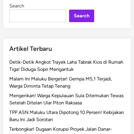
w
i
Search
n
u
r
Search
a
n
A
n
Artikel Terbaru
t
a
Detik-Detik Angkot Trayek Laha Tabrak Kios di Rumah
r
Tiga! Diduga Sopir Mengantuk
S
Malam Ini Maluku Bergetar! Gempa M5,1 Terjadi,
i
Warga Diminta Tetap Tenang
s
w
Mengerikan! Warga Kepulauan Sula Ditemukan Tewas
a
Setelah Ditelan Ular Piton Raksasa
,
TPP ASN Maluku Utara Dipotong 10 Persen! Kebijakan
K
Baru Ini Jadi Sorotan
e
Terbongkar! Dugaan Korupsi Proyek Jalan Danar-
p