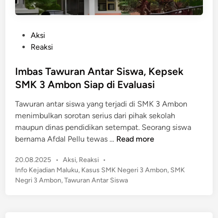
P
Aksi
o
Reaksi
s
t
Imbas Tawuran Antar Siswa, Kepsek
e
SMK 3 Ambon Siap di Evaluasi
d
Tawuran antar siswa yang terjadi di SMK 3 Ambon
i
menimbulkan sorotan serius dari pihak sekolah
n
maupun dinas pendidikan setempat. Seorang siswa
I
bernama Afdal Pellu tewas …
Read more
m
P
20.08.2025
•
Aksi
,
Reaksi
•
b
o
Info Kejadian Maluku
,
Kasus SMK Negeri 3 Ambon
,
SMK
a
s
Negri 3 Ambon
,
Tawuran Antar Siswa
s
t
T
e
a
d