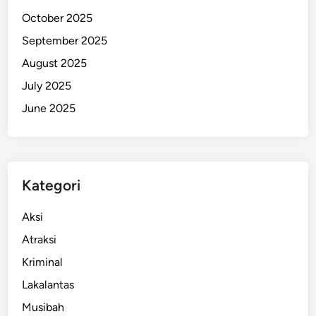
v
October 2025
a
September 2025
l
August 2025
u
a
July 2025
s
June 2025
i
Kategori
Aksi
Atraksi
Kriminal
Lakalantas
Musibah