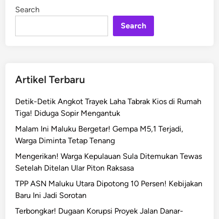
,
i
Search
n
T
Search
e
r
s
a
n
Artikel Terbaru
g
k
Detik-Detik Angkot Trayek Laha Tabrak Kios di Rumah
a
Tiga! Diduga Sopir Mengantuk
K
Malam Ini Maluku Bergetar! Gempa M5,1 Terjadi,
o
Warga Diminta Tetap Tenang
r
u
Mengerikan! Warga Kepulauan Sula Ditemukan Tewas
p
Setelah Ditelan Ular Piton Raksasa
s
TPP ASN Maluku Utara Dipotong 10 Persen! Kebijakan
i
Baru Ini Jadi Sorotan
B
Terbongkar! Dugaan Korupsi Proyek Jalan Danar-
R