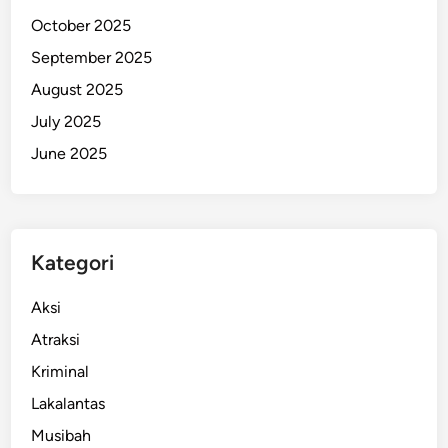
n
October 2025
J
September 2025
a
August 2025
k
s
July 2025
a
June 2025
Kategori
Aksi
Atraksi
Kriminal
Lakalantas
Musibah