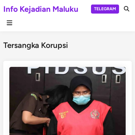
Skip
Info Kejadian Maluku
TELEGRAM
to
Ope
Sear
content
Main
Menu
Tersangka Korupsi