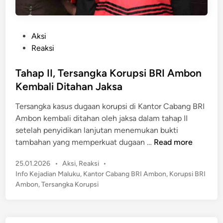
P
Aksi
o
Reaksi
s
t
Tahap II, Tersangka Korupsi BRI Ambon
e
Kembali Ditahan Jaksa
d
Tersangka kasus dugaan korupsi di Kantor Cabang BRI
i
Ambon kembali ditahan oleh jaksa dalam tahap II
n
setelah penyidikan lanjutan menemukan bukti
T
tambahan yang memperkuat dugaan …
Read more
a
P
25.01.2026
•
Aksi
,
Reaksi
•
h
o
Info Kejadian Maluku
,
Kantor Cabang BRI Ambon
,
Korupsi BRI
a
s
Ambon
,
Tersangka Korupsi
p
t
I
e
I
d