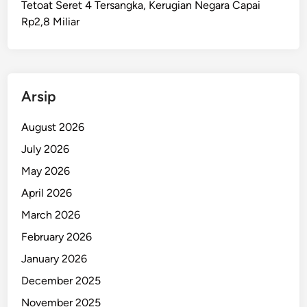
Tetoat Seret 4 Tersangka, Kerugian Negara Capai
I
Rp2,8 Miliar
A
m
b
o
n
Arsip
K
e
August 2026
m
July 2026
b
May 2026
a
l
April 2026
i
March 2026
D
February 2026
i
t
January 2026
a
December 2025
h
November 2025
a