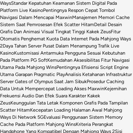
Ways
Standar Kepatuhan Keamanan Sistem Digital Pada
Platform Live Kasino
Pentingnya Respon Cepat Tombol
Navigasi Dalam Mencapai Maxwin
Manajemen Memori Cache
Sistem Saat Pemrosesan Efek Scatter Hitam
Detail Desain
Grafis Dan Animasi Visual Tingkat Tinggi Kakek Zeus
Fitur
Otomatis Penghemat Kuota Data Internet Pada Mahjong Ways
2
Daya Tahan Server Pusat Dalam Menampung Trafik Live
Kasino
Kustomisasi Antarmuka Pengguna Sesuai Kebutuhan
Pada Platform PG Soft
Kemudahan Aksesibilitas Fitur Navigasi
Utama Pada Mahjong Wins
Pentingnya Efisiensi Script Engine
Utama Garapan Pragmatic Play
Analisis Ketahanan Infrastruktur
Server Gates of Olympus Saat Jam Sibuk
Prosedur Caching
Data Untuk Mempercepat Loading Akses Maxwin
Kejernihan
Frekuensi Audio Dan Efek Suara Karakter Kakek
Zeus
Keunggulan Tata Letak Komponen Grafis Pada Tampilan
Scatter Hitam
Kecepatan Loading Halaman Awal Mahjong
Ways Di Network 5G
Evaluasi Penggunaan Sistem Memory
Cache Pada Platform Mahjong Wins
Kriteria Perangkat
Handphone Yang Kompatibel Dengan Mahjong Ways 2
Sisi