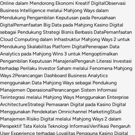
Online dalam Mendorong Ekonomi Kreatif Digital
Observasi
Business Intelligence melalui Mahjong Ways dalam
Mendukung Pengambilan Keputusan pada Perusahaan
Digital
Pemanfaatan Big Data pada Mahjong Kasino Digital
sebagai Pendukung Strategi Bisnis Berbasis Data
Pemanfaatan
Cloud Computing dalam Infrastruktur Mahjong Ways 2 untuk
Mendukung Skalabilitas Platform Digital
Penerapan Data
Analytics pada Mahjong Wins 3 untuk Mengoptimalkan
Pengambilan Keputusan Manajerial
Pengaruh Literasi Investasi
terhadap Perilaku Investor Saham melalui Fenomena Mahjong
Ways 2
Perancangan Dashboard Business Analytics
menggunakan Data Mahjong Ways sebagai Pendukung
Manajemen Operasional
Perancangan Sistem Informasi
Terintegrasi melalui Mahjong Ways Menggunakan Enterprise
Architecture
Strategi Pemasaran Digital pada Kasino Digital
Menggunakan Pendekatan Omnichannel Marketing
Studi
Manajemen Risiko Digital melalui Mahjong Ways 2 dalam
Perspektif Tata Kelola Teknologi Informasi
Verifikasi Pengaruh
User Experience terhadap Loyalitas Pengguna Kasino Digital