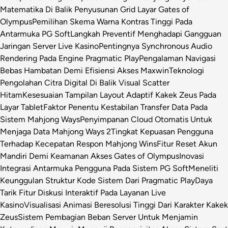
Matematika Di Balik Penyusunan Grid Layar Gates of
Olympus
Pemilihan Skema Warna Kontras Tinggi Pada
Antarmuka PG Soft
Langkah Preventif Menghadapi Gangguan
Jaringan Server Live Kasino
Pentingnya Synchronous Audio
Rendering Pada Engine Pragmatic Play
Pengalaman Navigasi
Bebas Hambatan Demi Efisiensi Akses Maxwin
Teknologi
Pengolahan Citra Digital Di Balik Visual Scatter
Hitam
Kesesuaian Tampilan Layout Adaptif Kakek Zeus Pada
Layar Tablet
Faktor Penentu Kestabilan Transfer Data Pada
Sistem Mahjong Ways
Penyimpanan Cloud Otomatis Untuk
Menjaga Data Mahjong Ways 2
Tingkat Kepuasan Pengguna
Terhadap Kecepatan Respon Mahjong Wins
Fitur Reset Akun
Mandiri Demi Keamanan Akses Gates of Olympus
Inovasi
Integrasi Antarmuka Pengguna Pada Sistem PG Soft
Meneliti
Keunggulan Struktur Kode Sistem Dari Pragmatic Play
Daya
Tarik Fitur Diskusi Interaktif Pada Layanan Live
Kasino
Visualisasi Animasi Beresolusi Tinggi Dari Karakter Kakek
Zeus
Sistem Pembagian Beban Server Untuk Menjamin