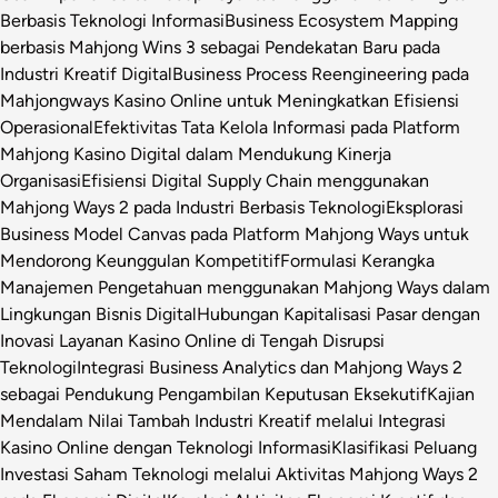
Berbasis Teknologi Informasi
Business Ecosystem Mapping
berbasis Mahjong Wins 3 sebagai Pendekatan Baru pada
Industri Kreatif Digital
Business Process Reengineering pada
Mahjongways Kasino Online untuk Meningkatkan Efisiensi
Operasional
Efektivitas Tata Kelola Informasi pada Platform
Mahjong Kasino Digital dalam Mendukung Kinerja
Organisasi
Efisiensi Digital Supply Chain menggunakan
Mahjong Ways 2 pada Industri Berbasis Teknologi
Eksplorasi
Business Model Canvas pada Platform Mahjong Ways untuk
Mendorong Keunggulan Kompetitif
Formulasi Kerangka
Manajemen Pengetahuan menggunakan Mahjong Ways dalam
Lingkungan Bisnis Digital
Hubungan Kapitalisasi Pasar dengan
Inovasi Layanan Kasino Online di Tengah Disrupsi
Teknologi
Integrasi Business Analytics dan Mahjong Ways 2
sebagai Pendukung Pengambilan Keputusan Eksekutif
Kajian
Mendalam Nilai Tambah Industri Kreatif melalui Integrasi
Kasino Online dengan Teknologi Informasi
Klasifikasi Peluang
Investasi Saham Teknologi melalui Aktivitas Mahjong Ways 2