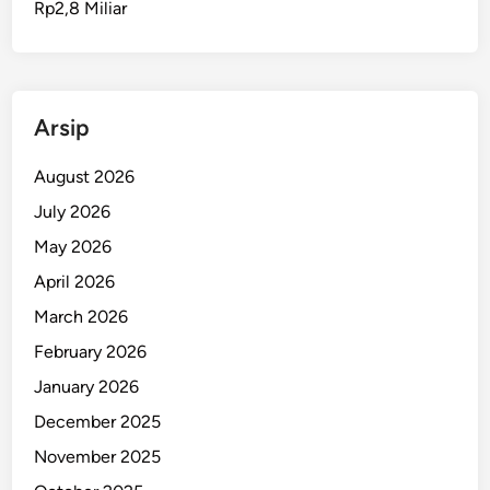
Rp2,8 Miliar
u
t
S
a
a
Arsip
t
T
August 2026
u
July 2026
r
May 2026
u
n
April 2026
D
March 2026
a
February 2026
r
i
January 2026
K
December 2025
a
November 2025
p
a