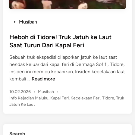
P
Musibah
o
s
Heboh di Tidore! Truk Jatuh ke Laut
t
Saat Turun Dari Kapal Feri
e
Sebuah truk ekspedisi dilaporkan jatuh ke laut saat
d
hendak keluar dari kapal feri di Dermaga Sofifi, Tidore,
i
insiden ini memicu kepanikan. Insiden kecelakaan laut
n
H
kembali …
Read more
e
P
10.02.2026
•
Musibah
•
b
o
Info Kejadian Maluku
,
Kapal Feri
,
Kecelakaan Feri
,
Tidore
,
Truk
o
s
Jatuh Ke Laut
h
t
d
e
i
d
T
i
Search