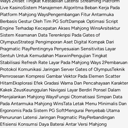
Ways 2
Riset Tingkat Kestabilan Latensi Streaming Platform
Live Kasino
Sistem Manajemen Algoritma Beban Kerja Pada
Platform Mahjong Ways
Pengembangan Fitur Antarmuka
Berbasis Gestur Oleh Tim PG Soft
Dampak Optimasi Script
Engine Terhadap Kecepatan Akses Mahjong Wins
Arsitektur
Sistem Keamanan Data Terenkripsi Pada Gates of
Olympus
Strategi Pengimporan Aset Digital Kompak Dari
Pragmatic Play
Pentingnya Penyesuaian Sensitivitas Layar
Sentuh Untuk Kemudahan Maxwin
Pengujian Tingkat
Stabilisasi Refresh Rate Layar Pada Mahjong Ways 2
Pembaruan
Protokol Komunikasi Jaringan Server Gates of Olympus
Teknik
Pemrosesan Kompresi Gambar Vektor Pada Elemen Scatter
Hitam
Eksplorasi Efek Gradasi Warna Dan Pencahayaan Karakter
Kakek Zeus
Keunggulan Navigasi Layar Berdiri Ponsel Dalam
Menjalankan Mahjong Ways
Fungsi Otomatisasi Simpan Data
Pada Antarmuka Mahjong Wins
Tata Letak Menu Minimalis Dan
Ergonomis Pada Sistem PG Soft
Mengurai Penyebab Utama
Penurunan Latensi Jaringan Pragmatic Play
Perbandingan
Efisiensi Konsumsi Daya Baterai Antar Versi Mahjong