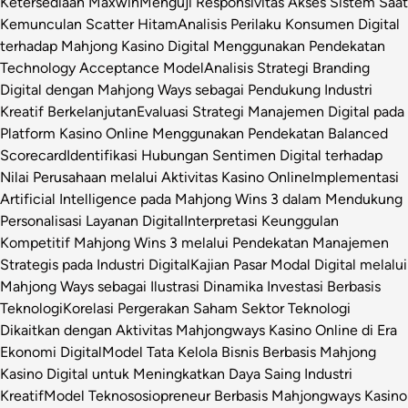
Ketersediaan Maxwin
Menguji Responsivitas Akses Sistem Saat
Kemunculan Scatter Hitam
Analisis Perilaku Konsumen Digital
terhadap Mahjong Kasino Digital Menggunakan Pendekatan
Technology Acceptance Model
Analisis Strategi Branding
Digital dengan Mahjong Ways sebagai Pendukung Industri
Kreatif Berkelanjutan
Evaluasi Strategi Manajemen Digital pada
Platform Kasino Online Menggunakan Pendekatan Balanced
Scorecard
Identifikasi Hubungan Sentimen Digital terhadap
Nilai Perusahaan melalui Aktivitas Kasino Online
Implementasi
Artificial Intelligence pada Mahjong Wins 3 dalam Mendukung
Personalisasi Layanan Digital
Interpretasi Keunggulan
Kompetitif Mahjong Wins 3 melalui Pendekatan Manajemen
Strategis pada Industri Digital
Kajian Pasar Modal Digital melalui
Mahjong Ways sebagai Ilustrasi Dinamika Investasi Berbasis
Teknologi
Korelasi Pergerakan Saham Sektor Teknologi
Dikaitkan dengan Aktivitas Mahjongways Kasino Online di Era
Ekonomi Digital
Model Tata Kelola Bisnis Berbasis Mahjong
Kasino Digital untuk Meningkatkan Daya Saing Industri
Kreatif
Model Teknososiopreneur Berbasis Mahjongways Kasino