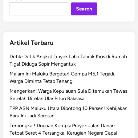
n
i
d
Search
o
r
e
!
Artikel Terbaru
T
r
Detik-Detik Angkot Trayek Laha Tabrak Kios di Rumah
u
Tiga! Diduga Sopir Mengantuk
k
Malam Ini Maluku Bergetar! Gempa M5,1 Terjadi,
J
Warga Diminta Tetap Tenang
a
t
Mengerikan! Warga Kepulauan Sula Ditemukan Tewas
u
Setelah Ditelan Ular Piton Raksasa
h
TPP ASN Maluku Utara Dipotong 10 Persen! Kebijakan
k
Baru Ini Jadi Sorotan
e
Terbongkar! Dugaan Korupsi Proyek Jalan Danar-
L
Tetoat Seret 4 Tersangka, Kerugian Negara Capai
a