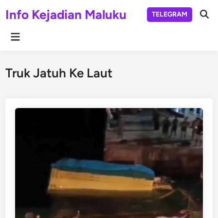
Skip
Info Kejadian Maluku
TELEGRAM
to
Ope
Sear
content
Main
Menu
Truk Jatuh Ke Laut