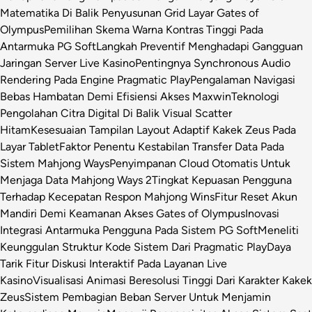
Matematika Di Balik Penyusunan Grid Layar Gates of
Olympus
Pemilihan Skema Warna Kontras Tinggi Pada
Antarmuka PG Soft
Langkah Preventif Menghadapi Gangguan
Jaringan Server Live Kasino
Pentingnya Synchronous Audio
Rendering Pada Engine Pragmatic Play
Pengalaman Navigasi
Bebas Hambatan Demi Efisiensi Akses Maxwin
Teknologi
Pengolahan Citra Digital Di Balik Visual Scatter
Hitam
Kesesuaian Tampilan Layout Adaptif Kakek Zeus Pada
Layar Tablet
Faktor Penentu Kestabilan Transfer Data Pada
Sistem Mahjong Ways
Penyimpanan Cloud Otomatis Untuk
Menjaga Data Mahjong Ways 2
Tingkat Kepuasan Pengguna
Terhadap Kecepatan Respon Mahjong Wins
Fitur Reset Akun
Mandiri Demi Keamanan Akses Gates of Olympus
Inovasi
Integrasi Antarmuka Pengguna Pada Sistem PG Soft
Meneliti
Keunggulan Struktur Kode Sistem Dari Pragmatic Play
Daya
Tarik Fitur Diskusi Interaktif Pada Layanan Live
Kasino
Visualisasi Animasi Beresolusi Tinggi Dari Karakter Kakek
Zeus
Sistem Pembagian Beban Server Untuk Menjamin