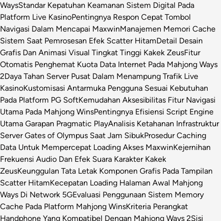
Ways
Standar Kepatuhan Keamanan Sistem Digital Pada
Platform Live Kasino
Pentingnya Respon Cepat Tombol
Navigasi Dalam Mencapai Maxwin
Manajemen Memori Cache
Sistem Saat Pemrosesan Efek Scatter Hitam
Detail Desain
Grafis Dan Animasi Visual Tingkat Tinggi Kakek Zeus
Fitur
Otomatis Penghemat Kuota Data Internet Pada Mahjong Ways
2
Daya Tahan Server Pusat Dalam Menampung Trafik Live
Kasino
Kustomisasi Antarmuka Pengguna Sesuai Kebutuhan
Pada Platform PG Soft
Kemudahan Aksesibilitas Fitur Navigasi
Utama Pada Mahjong Wins
Pentingnya Efisiensi Script Engine
Utama Garapan Pragmatic Play
Analisis Ketahanan Infrastruktur
Server Gates of Olympus Saat Jam Sibuk
Prosedur Caching
Data Untuk Mempercepat Loading Akses Maxwin
Kejernihan
Frekuensi Audio Dan Efek Suara Karakter Kakek
Zeus
Keunggulan Tata Letak Komponen Grafis Pada Tampilan
Scatter Hitam
Kecepatan Loading Halaman Awal Mahjong
Ways Di Network 5G
Evaluasi Penggunaan Sistem Memory
Cache Pada Platform Mahjong Wins
Kriteria Perangkat
Handphone Yang Kompatibel Dengan Mahjong Ways 2
Sisi