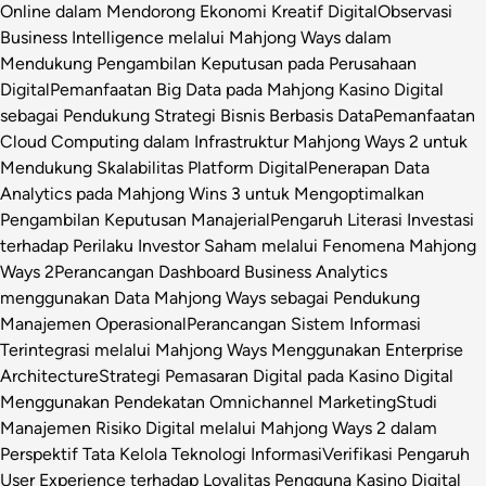
Online dalam Mendorong Ekonomi Kreatif Digital
Observasi
Business Intelligence melalui Mahjong Ways dalam
Mendukung Pengambilan Keputusan pada Perusahaan
Digital
Pemanfaatan Big Data pada Mahjong Kasino Digital
sebagai Pendukung Strategi Bisnis Berbasis Data
Pemanfaatan
Cloud Computing dalam Infrastruktur Mahjong Ways 2 untuk
Mendukung Skalabilitas Platform Digital
Penerapan Data
Analytics pada Mahjong Wins 3 untuk Mengoptimalkan
Pengambilan Keputusan Manajerial
Pengaruh Literasi Investasi
terhadap Perilaku Investor Saham melalui Fenomena Mahjong
Ways 2
Perancangan Dashboard Business Analytics
menggunakan Data Mahjong Ways sebagai Pendukung
Manajemen Operasional
Perancangan Sistem Informasi
Terintegrasi melalui Mahjong Ways Menggunakan Enterprise
Architecture
Strategi Pemasaran Digital pada Kasino Digital
Menggunakan Pendekatan Omnichannel Marketing
Studi
Manajemen Risiko Digital melalui Mahjong Ways 2 dalam
Perspektif Tata Kelola Teknologi Informasi
Verifikasi Pengaruh
User Experience terhadap Loyalitas Pengguna Kasino Digital