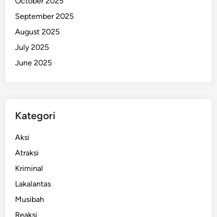
October 2025
u
September 2025
m
August 2025
m
i
July 2025
t
June 2025
2
0
2
5
Kategori
Aksi
Atraksi
Kriminal
Lakalantas
Musibah
Reaksi