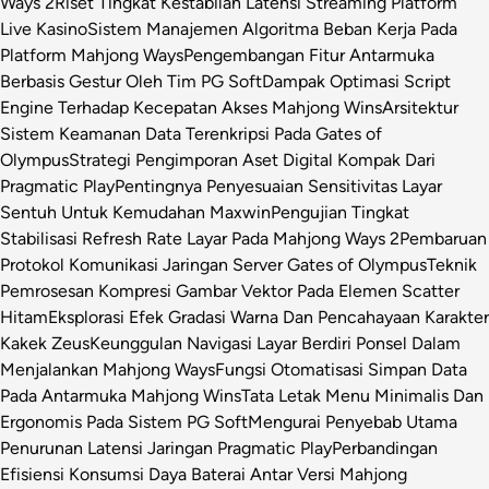
Ways 2
Riset Tingkat Kestabilan Latensi Streaming Platform
Live Kasino
Sistem Manajemen Algoritma Beban Kerja Pada
Platform Mahjong Ways
Pengembangan Fitur Antarmuka
Berbasis Gestur Oleh Tim PG Soft
Dampak Optimasi Script
Engine Terhadap Kecepatan Akses Mahjong Wins
Arsitektur
Sistem Keamanan Data Terenkripsi Pada Gates of
Olympus
Strategi Pengimporan Aset Digital Kompak Dari
Pragmatic Play
Pentingnya Penyesuaian Sensitivitas Layar
Sentuh Untuk Kemudahan Maxwin
Pengujian Tingkat
Stabilisasi Refresh Rate Layar Pada Mahjong Ways 2
Pembaruan
Protokol Komunikasi Jaringan Server Gates of Olympus
Teknik
Pemrosesan Kompresi Gambar Vektor Pada Elemen Scatter
Hitam
Eksplorasi Efek Gradasi Warna Dan Pencahayaan Karakter
Kakek Zeus
Keunggulan Navigasi Layar Berdiri Ponsel Dalam
Menjalankan Mahjong Ways
Fungsi Otomatisasi Simpan Data
Pada Antarmuka Mahjong Wins
Tata Letak Menu Minimalis Dan
Ergonomis Pada Sistem PG Soft
Mengurai Penyebab Utama
Penurunan Latensi Jaringan Pragmatic Play
Perbandingan
Efisiensi Konsumsi Daya Baterai Antar Versi Mahjong