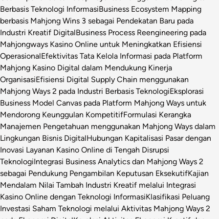
Berbasis Teknologi Informasi
Business Ecosystem Mapping
berbasis Mahjong Wins 3 sebagai Pendekatan Baru pada
Industri Kreatif Digital
Business Process Reengineering pada
Mahjongways Kasino Online untuk Meningkatkan Efisiensi
Operasional
Efektivitas Tata Kelola Informasi pada Platform
Mahjong Kasino Digital dalam Mendukung Kinerja
Organisasi
Efisiensi Digital Supply Chain menggunakan
Mahjong Ways 2 pada Industri Berbasis Teknologi
Eksplorasi
Business Model Canvas pada Platform Mahjong Ways untuk
Mendorong Keunggulan Kompetitif
Formulasi Kerangka
Manajemen Pengetahuan menggunakan Mahjong Ways dalam
Lingkungan Bisnis Digital
Hubungan Kapitalisasi Pasar dengan
Inovasi Layanan Kasino Online di Tengah Disrupsi
Teknologi
Integrasi Business Analytics dan Mahjong Ways 2
sebagai Pendukung Pengambilan Keputusan Eksekutif
Kajian
Mendalam Nilai Tambah Industri Kreatif melalui Integrasi
Kasino Online dengan Teknologi Informasi
Klasifikasi Peluang
Investasi Saham Teknologi melalui Aktivitas Mahjong Ways 2