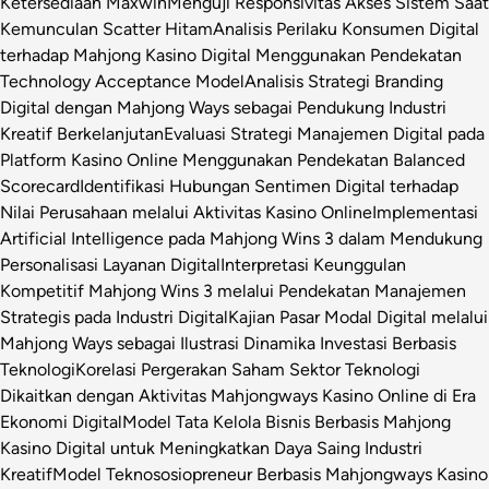
Ketersediaan Maxwin
Menguji Responsivitas Akses Sistem Saat
Kemunculan Scatter Hitam
Analisis Perilaku Konsumen Digital
terhadap Mahjong Kasino Digital Menggunakan Pendekatan
Technology Acceptance Model
Analisis Strategi Branding
Digital dengan Mahjong Ways sebagai Pendukung Industri
Kreatif Berkelanjutan
Evaluasi Strategi Manajemen Digital pada
Platform Kasino Online Menggunakan Pendekatan Balanced
Scorecard
Identifikasi Hubungan Sentimen Digital terhadap
Nilai Perusahaan melalui Aktivitas Kasino Online
Implementasi
Artificial Intelligence pada Mahjong Wins 3 dalam Mendukung
Personalisasi Layanan Digital
Interpretasi Keunggulan
Kompetitif Mahjong Wins 3 melalui Pendekatan Manajemen
Strategis pada Industri Digital
Kajian Pasar Modal Digital melalui
Mahjong Ways sebagai Ilustrasi Dinamika Investasi Berbasis
Teknologi
Korelasi Pergerakan Saham Sektor Teknologi
Dikaitkan dengan Aktivitas Mahjongways Kasino Online di Era
Ekonomi Digital
Model Tata Kelola Bisnis Berbasis Mahjong
Kasino Digital untuk Meningkatkan Daya Saing Industri
Kreatif
Model Teknososiopreneur Berbasis Mahjongways Kasino