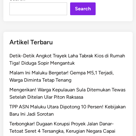
n
a
Search
e
M
e
w
a
Artikel Terbaru
k
i
Detik-Detik Angkot Trayek Laha Tabrak Kios di Rumah
l
Tiga! Diduga Sopir Mengantuk
i
Malam Ini Maluku Bergetar! Gempa M5,1 Terjadi,
M
Warga Diminta Tetap Tenang
a
l
Mengerikan! Warga Kepulauan Sula Ditemukan Tewas
u
Setelah Ditelan Ular Piton Raksasa
k
TPP ASN Maluku Utara Dipotong 10 Persen! Kebijakan
u
Baru Ini Jadi Sorotan
d
Terbongkar! Dugaan Korupsi Proyek Jalan Danar-
i
Tetoat Seret 4 Tersangka, Kerugian Negara Capai
A