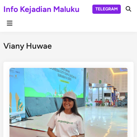
Skip
Info Kejadian Maluku
TELEGRAM
to
Ope
Sear
content
Main
Menu
Viany Huwae