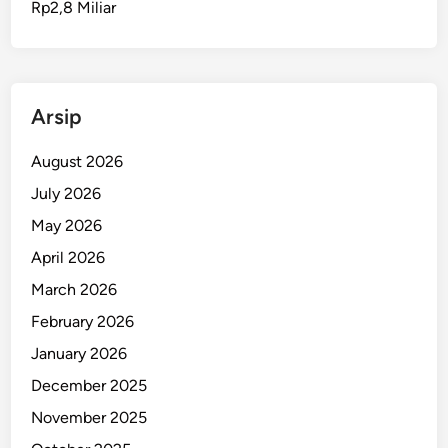
Rp2,8 Miliar
j
a
n
g
I
Arsip
n
d
August 2026
o
July 2026
n
May 2026
e
s
April 2026
i
March 2026
a
February 2026
Y
o
January 2026
u
December 2025
t
November 2025
h
S