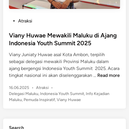
P
Atraksi
o
s
Viany Huwae Mewakili Maluku di Ajang
t
Indonesia Youth Summit 2025
e
Viany Juniaty Huwae asal Kota Ambon, terpilih
d
sebagai delegasi mewakili Provinsi Maluku dalam
i
ajang bergengsi Indonesia Youth Summit 2025. Acara
n
V
tingkat nasional ini akan diselenggarakan …
Read more
i
P
16.06.2025
•
Atraksi
•
a
o
Delegasi Maluku
,
Indonesia Youth Summit
,
Info Kejadian
n
s
Maluku
,
Pemuda Inspiratif
,
Viany Huwae
y
t
H
e
u
d
w
i
Search