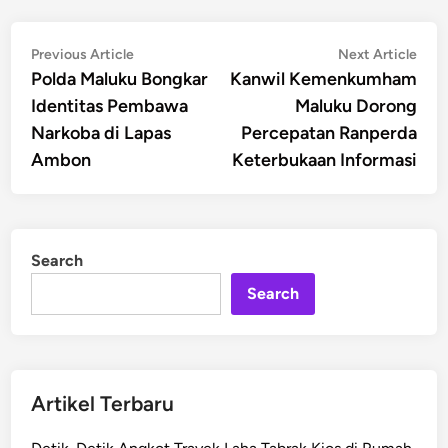
Post
Previous
Nex
Previous Article
Next Article
article:
artic
Polda Maluku Bongkar
Kanwil Kemenkumham
navigation
Identitas Pembawa
Maluku Dorong
Narkoba di Lapas
Percepatan Ranperda
Ambon
Keterbukaan Informasi
Search
Search
Artikel Terbaru