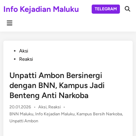
Skip
Info Kejadian Maluku
TELEGRAM
to
Ope
Sear
content
Main
Menu
Posted
Aksi
in
Reaksi
Unpatti Ambon Bersinergi
dengan BNN, Kampus Jadi
Benteng Anti Narkoba
Posted
20.01.2026
•
Aksi
,
Reaksi
•
in
BNN Maluku
,
Info Kejadian Maluku
,
Kampus Bersih Narkoba
,
Unpatti Ambon