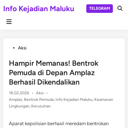
Skip
Info Kejadian Maluku
TELEGRAM
to
Ope
Sear
content
Main
Menu
Posted
Aksi
in
Hampir Memanas! Bentrok
Pemuda di Depan Amplaz
Berhasil Dikendalikan
Posted
18.02.2026
•
Aksi
•
in
Amplaz
,
Bentrok Pemuda
,
Info Kejadian Maluku
,
Keamanan
Lingkungan
,
Kerusuhan
Aparat kepolisian berhasil meredam bentrokan