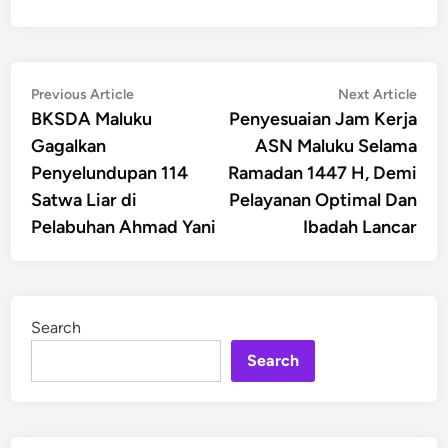
Post
Previous
Nex
Previous Article
Next Article
article:
artic
BKSDA Maluku
Penyesuaian Jam Kerja
navigation
Gagalkan
ASN Maluku Selama
Penyelundupan 114
Ramadan 1447 H, Demi
Satwa Liar di
Pelayanan Optimal Dan
Pelabuhan Ahmad Yani
Ibadah Lancar
Search
Search