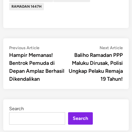
RAMADAN 1447H
Post
Previous
Nex
Previous Article
Next Article
article:
artic
Hampir Memanas!
Baliho Ramadan PPP
navigation
Bentrok Pemuda di
Maluku Dirusak, Polisi
Depan Amplaz Berhasil
Ungkap Pelaku Remaja
Dikendalikan
19 Tahun!
Search
Search