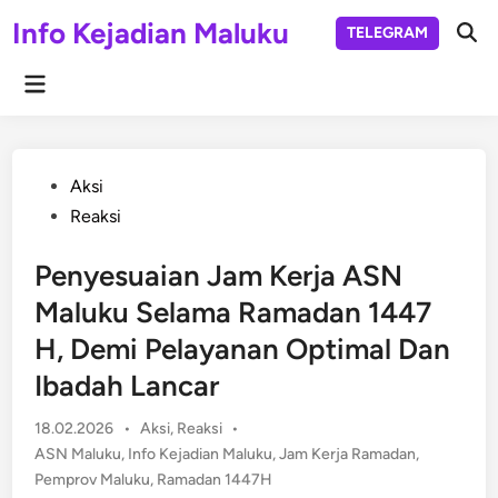
Skip
Info Kejadian Maluku
TELEGRAM
to
Ope
Sear
content
Main
Menu
Posted
Aksi
in
Reaksi
Penyesuaian Jam Kerja ASN
Maluku Selama Ramadan 1447
H, Demi Pelayanan Optimal Dan
Ibadah Lancar
Posted
18.02.2026
•
Aksi
,
Reaksi
•
in
ASN Maluku
,
Info Kejadian Maluku
,
Jam Kerja Ramadan
,
Pemprov Maluku
,
Ramadan 1447H