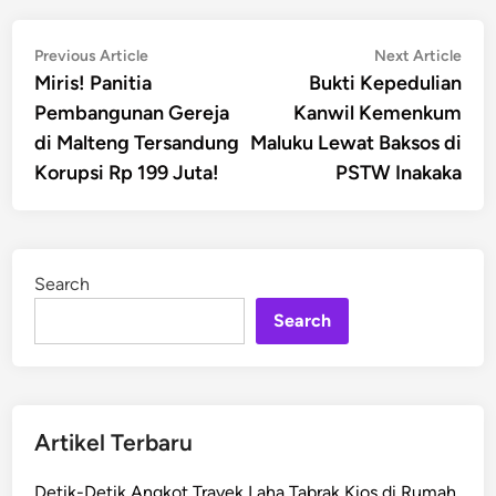
Post
Previous
Nex
Previous Article
Next Article
article:
artic
Miris! Panitia
Bukti Kepedulian
navigation
Pembangunan Gereja
Kanwil Kemenkum
di Malteng Tersandung
Maluku Lewat Baksos di
Korupsi Rp 199 Juta!
PSTW Inakaka
Search
Search
Artikel Terbaru
Detik-Detik Angkot Trayek Laha Tabrak Kios di Rumah