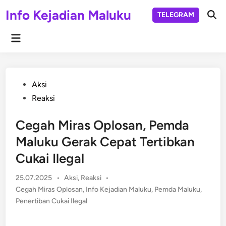
Skip
Info Kejadian Maluku
TELEGRAM
to
Ope
Sear
content
Main
Menu
Posted
Aksi
in
Reaksi
Cegah Miras Oplosan, Pemda
Maluku Gerak Cepat Tertibkan
Cukai Ilegal
Posted
25.07.2025
•
Aksi
,
Reaksi
•
in
Cegah Miras Oplosan
,
Info Kejadian Maluku
,
Pemda Maluku
,
Penertiban Cukai Ilegal