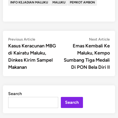
INFO KEJADIAN MALUKU
MALUKU
PEMKOT AMBON
Post
Previous
Nex
Previous Article
Next Article
article:
artic
Kasus Keracunan MBG
Emas Kembali Ke
navigation
di Kairatu Maluku,
Maluku, Kempo
Dinkes Kirim Sampel
Sumbang Tiga Medali
Makanan
Di PON Bela Diri II
Search
Search