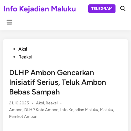
Skip
Info Kejadian Maluku
TELEGRAM
to
Ope
Sear
content
Main
Menu
Posted
Aksi
in
Reaksi
DLHP Ambon Gencarkan
Inisiatif Serius, Teluk Ambon
Bebas Sampah
Posted
21.10.2025
•
Aksi
,
Reaksi
•
in
Ambon
,
DLHP Kota Ambon
,
Info Kejadian Maluku
,
Maluku
,
Pemkot Ambon