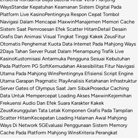
Ways
Standar Kepatuhan Keamanan Sistem Digital Pada
Platform Live Kasino
Pentingnya Respon Cepat Tombol
Navigasi Dalam Mencapai Maxwin
Manajemen Memori Cache
Sistem Saat Pemrosesan Efek Scatter Hitam
Detail Desain
Grafis Dan Animasi Visual Tingkat Tinggi Kakek Zeus
Fitur
Otomatis Penghemat Kuota Data Internet Pada Mahjong Ways
2
Daya Tahan Server Pusat Dalam Menampung Trafik Live
Kasino
Kustomisasi Antarmuka Pengguna Sesuai Kebutuhan
Pada Platform PG Soft
Kemudahan Aksesibilitas Fitur Navigasi
Utama Pada Mahjong Wins
Pentingnya Efisiensi Script Engine
Utama Garapan Pragmatic Play
Analisis Ketahanan Infrastruktur
Server Gates of Olympus Saat Jam Sibuk
Prosedur Caching
Data Untuk Mempercepat Loading Akses Maxwin
Kejernihan
Frekuensi Audio Dan Efek Suara Karakter Kakek
Zeus
Keunggulan Tata Letak Komponen Grafis Pada Tampilan
Scatter Hitam
Kecepatan Loading Halaman Awal Mahjong
Ways Di Network 5G
Evaluasi Penggunaan Sistem Memory
Cache Pada Platform Mahjong Wins
Kriteria Perangkat