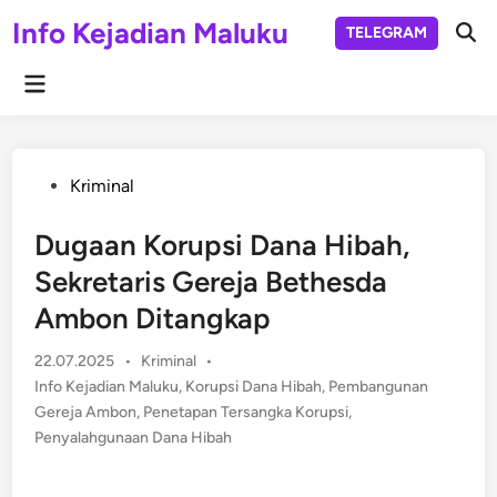
Skip
Info Kejadian Maluku
TELEGRAM
to
Ope
Sear
content
Main
Menu
Posted
Kriminal
in
Dugaan Korupsi Dana Hibah,
Sekretaris Gereja Bethesda
Ambon Ditangkap
Posted
22.07.2025
•
Kriminal
•
in
Info Kejadian Maluku
,
Korupsi Dana Hibah
,
Pembangunan
Gereja Ambon
,
Penetapan Tersangka Korupsi
,
Penyalahgunaan Dana Hibah