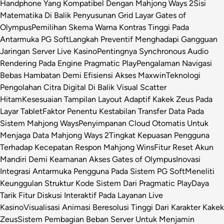
Handphone Yang Kompatibel Dengan Mahjong Ways 2
Sisi
Matematika Di Balik Penyusunan Grid Layar Gates of
Olympus
Pemilihan Skema Warna Kontras Tinggi Pada
Antarmuka PG Soft
Langkah Preventif Menghadapi Gangguan
Jaringan Server Live Kasino
Pentingnya Synchronous Audio
Rendering Pada Engine Pragmatic Play
Pengalaman Navigasi
Bebas Hambatan Demi Efisiensi Akses Maxwin
Teknologi
Pengolahan Citra Digital Di Balik Visual Scatter
Hitam
Kesesuaian Tampilan Layout Adaptif Kakek Zeus Pada
Layar Tablet
Faktor Penentu Kestabilan Transfer Data Pada
Sistem Mahjong Ways
Penyimpanan Cloud Otomatis Untuk
Menjaga Data Mahjong Ways 2
Tingkat Kepuasan Pengguna
Terhadap Kecepatan Respon Mahjong Wins
Fitur Reset Akun
Mandiri Demi Keamanan Akses Gates of Olympus
Inovasi
Integrasi Antarmuka Pengguna Pada Sistem PG Soft
Meneliti
Keunggulan Struktur Kode Sistem Dari Pragmatic Play
Daya
Tarik Fitur Diskusi Interaktif Pada Layanan Live
Kasino
Visualisasi Animasi Beresolusi Tinggi Dari Karakter Kakek
Zeus
Sistem Pembagian Beban Server Untuk Menjamin