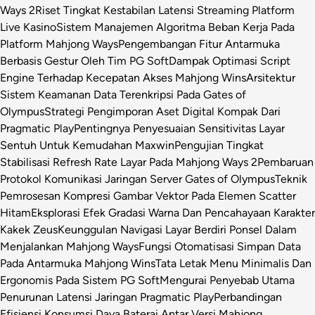
Ways 2
Riset Tingkat Kestabilan Latensi Streaming Platform
Live Kasino
Sistem Manajemen Algoritma Beban Kerja Pada
Platform Mahjong Ways
Pengembangan Fitur Antarmuka
Berbasis Gestur Oleh Tim PG Soft
Dampak Optimasi Script
Engine Terhadap Kecepatan Akses Mahjong Wins
Arsitektur
Sistem Keamanan Data Terenkripsi Pada Gates of
Olympus
Strategi Pengimporan Aset Digital Kompak Dari
Pragmatic Play
Pentingnya Penyesuaian Sensitivitas Layar
Sentuh Untuk Kemudahan Maxwin
Pengujian Tingkat
Stabilisasi Refresh Rate Layar Pada Mahjong Ways 2
Pembaruan
Protokol Komunikasi Jaringan Server Gates of Olympus
Teknik
Pemrosesan Kompresi Gambar Vektor Pada Elemen Scatter
Hitam
Eksplorasi Efek Gradasi Warna Dan Pencahayaan Karakter
Kakek Zeus
Keunggulan Navigasi Layar Berdiri Ponsel Dalam
Menjalankan Mahjong Ways
Fungsi Otomatisasi Simpan Data
Pada Antarmuka Mahjong Wins
Tata Letak Menu Minimalis Dan
Ergonomis Pada Sistem PG Soft
Mengurai Penyebab Utama
Penurunan Latensi Jaringan Pragmatic Play
Perbandingan
Efisiensi Konsumsi Daya Baterai Antar Versi Mahjong