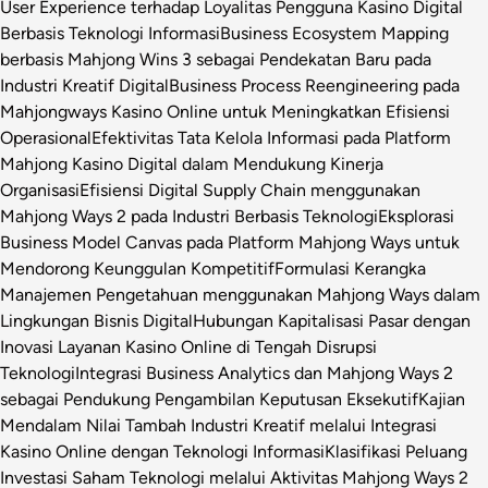
User Experience terhadap Loyalitas Pengguna Kasino Digital
Berbasis Teknologi Informasi
Business Ecosystem Mapping
berbasis Mahjong Wins 3 sebagai Pendekatan Baru pada
Industri Kreatif Digital
Business Process Reengineering pada
Mahjongways Kasino Online untuk Meningkatkan Efisiensi
Operasional
Efektivitas Tata Kelola Informasi pada Platform
Mahjong Kasino Digital dalam Mendukung Kinerja
Organisasi
Efisiensi Digital Supply Chain menggunakan
Mahjong Ways 2 pada Industri Berbasis Teknologi
Eksplorasi
Business Model Canvas pada Platform Mahjong Ways untuk
Mendorong Keunggulan Kompetitif
Formulasi Kerangka
Manajemen Pengetahuan menggunakan Mahjong Ways dalam
Lingkungan Bisnis Digital
Hubungan Kapitalisasi Pasar dengan
Inovasi Layanan Kasino Online di Tengah Disrupsi
Teknologi
Integrasi Business Analytics dan Mahjong Ways 2
sebagai Pendukung Pengambilan Keputusan Eksekutif
Kajian
Mendalam Nilai Tambah Industri Kreatif melalui Integrasi
Kasino Online dengan Teknologi Informasi
Klasifikasi Peluang
Investasi Saham Teknologi melalui Aktivitas Mahjong Ways 2