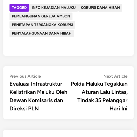
TAGGED
INFO KEJADIAN MALUKU
KORUPSI DANA HIBAH
PEMBANGUNAN GEREJA AMBON
PENETAPAN TERSANGKA KORUPSI
PENYALAHGUNAAN DANA HIBAH
Post
Previous
Nex
Previous Article
Next Article
article:
artic
Evaluasi Infrastruktur
Polda Maluku Tegakkan
navigation
Kelistrikan Maluku Oleh
Aturan Lalu Lintas,
Dewan Komisaris dan
Tindak 35 Pelanggar
Direksi PLN
Hari Ini