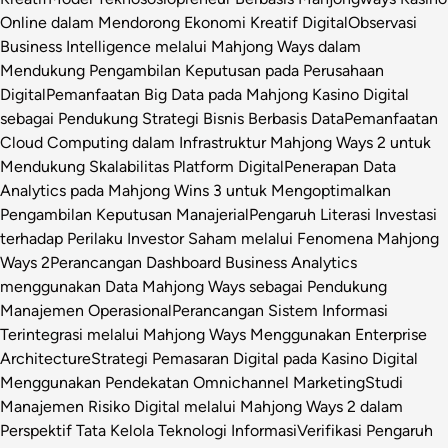
Online dalam Mendorong Ekonomi Kreatif Digital
Observasi
Business Intelligence melalui Mahjong Ways dalam
Mendukung Pengambilan Keputusan pada Perusahaan
Digital
Pemanfaatan Big Data pada Mahjong Kasino Digital
sebagai Pendukung Strategi Bisnis Berbasis Data
Pemanfaatan
Cloud Computing dalam Infrastruktur Mahjong Ways 2 untuk
Mendukung Skalabilitas Platform Digital
Penerapan Data
Analytics pada Mahjong Wins 3 untuk Mengoptimalkan
Pengambilan Keputusan Manajerial
Pengaruh Literasi Investasi
terhadap Perilaku Investor Saham melalui Fenomena Mahjong
Ways 2
Perancangan Dashboard Business Analytics
menggunakan Data Mahjong Ways sebagai Pendukung
Manajemen Operasional
Perancangan Sistem Informasi
Terintegrasi melalui Mahjong Ways Menggunakan Enterprise
Architecture
Strategi Pemasaran Digital pada Kasino Digital
Menggunakan Pendekatan Omnichannel Marketing
Studi
Manajemen Risiko Digital melalui Mahjong Ways 2 dalam
Perspektif Tata Kelola Teknologi Informasi
Verifikasi Pengaruh