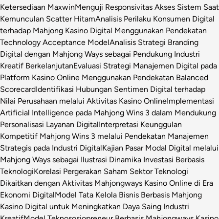
Ketersediaan Maxwin
Menguji Responsivitas Akses Sistem Saat
Kemunculan Scatter Hitam
Analisis Perilaku Konsumen Digital
terhadap Mahjong Kasino Digital Menggunakan Pendekatan
Technology Acceptance Model
Analisis Strategi Branding
Digital dengan Mahjong Ways sebagai Pendukung Industri
Kreatif Berkelanjutan
Evaluasi Strategi Manajemen Digital pada
Platform Kasino Online Menggunakan Pendekatan Balanced
Scorecard
Identifikasi Hubungan Sentimen Digital terhadap
Nilai Perusahaan melalui Aktivitas Kasino Online
Implementasi
Artificial Intelligence pada Mahjong Wins 3 dalam Mendukung
Personalisasi Layanan Digital
Interpretasi Keunggulan
Kompetitif Mahjong Wins 3 melalui Pendekatan Manajemen
Strategis pada Industri Digital
Kajian Pasar Modal Digital melalui
Mahjong Ways sebagai Ilustrasi Dinamika Investasi Berbasis
Teknologi
Korelasi Pergerakan Saham Sektor Teknologi
Dikaitkan dengan Aktivitas Mahjongways Kasino Online di Era
Ekonomi Digital
Model Tata Kelola Bisnis Berbasis Mahjong
Kasino Digital untuk Meningkatkan Daya Saing Industri
Kreatif
Model Teknososiopreneur Berbasis Mahjongways Kasino