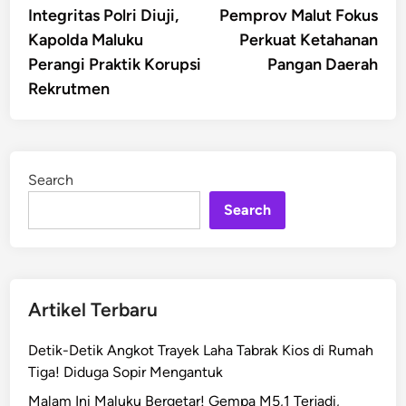
article:
artic
Integritas Polri Diuji,
Pemprov Malut Fokus
navigation
Kapolda Maluku
Perkuat Ketahanan
Perangi Praktik Korupsi
Pangan Daerah
Rekrutmen
Search
Search
Artikel Terbaru
Detik-Detik Angkot Trayek Laha Tabrak Kios di Rumah
Tiga! Diduga Sopir Mengantuk
Malam Ini Maluku Bergetar! Gempa M5,1 Terjadi,