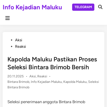
Skip
Info Kejadian Maluku
TELEGRAM
to
Ope
Sear
content
Main
Menu
Posted
Aksi
in
Reaksi
Kapolda Maluku Pastikan Proses
Seleksi Bintara Brimob Bersih
Posted
20.11.2025
•
Aksi
,
Reaksi
•
in
Bintara Brimob
,
Info Kejadian Maluku
,
Kapolda Maluku
,
Seleksi
Bintara Brimob
Seleksi penerimaan anggota Bintara Brimob