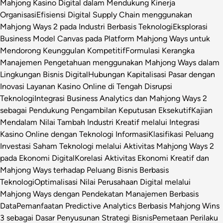
Mahjong Kasino Digital dalam Mendukung Kinerja
Organisasi
Efisiensi Digital Supply Chain menggunakan
Mahjong Ways 2 pada Industri Berbasis Teknologi
Eksplorasi
Business Model Canvas pada Platform Mahjong Ways untuk
Mendorong Keunggulan Kompetitif
Formulasi Kerangka
Manajemen Pengetahuan menggunakan Mahjong Ways dalam
Lingkungan Bisnis Digital
Hubungan Kapitalisasi Pasar dengan
Inovasi Layanan Kasino Online di Tengah Disrupsi
Teknologi
Integrasi Business Analytics dan Mahjong Ways 2
sebagai Pendukung Pengambilan Keputusan Eksekutif
Kajian
Mendalam Nilai Tambah Industri Kreatif melalui Integrasi
Kasino Online dengan Teknologi Informasi
Klasifikasi Peluang
Investasi Saham Teknologi melalui Aktivitas Mahjong Ways 2
pada Ekonomi Digital
Korelasi Aktivitas Ekonomi Kreatif dan
Mahjong Ways terhadap Peluang Bisnis Berbasis
Teknologi
Optimalisasi Nilai Perusahaan Digital melalui
Mahjong Ways dengan Pendekatan Manajemen Berbasis
Data
Pemanfaatan Predictive Analytics Berbasis Mahjong Wins
3 sebagai Dasar Penyusunan Strategi Bisnis
Pemetaan Perilaku