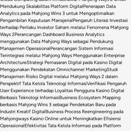
Mendukung Skalabilitas Platform Digital
Penerapan Data
Analytics pada Mahjong Wins 3 untuk Mengoptimalkan
Pengambilan Keputusan Manajerial
Pengaruh Literasi Investasi
terhadap Perilaku Investor Saham melalui Fenomena Mahjong
Ways 2
Perancangan Dashboard Business Analytics
menggunakan Data Mahjong Ways sebagai Pendukung
Manajemen Operasional
Perancangan Sistem Informasi
Terintegrasi melalui Mahjong Ways Menggunakan Enterprise
Architecture
Strategi Pemasaran Digital pada Kasino Digital
Menggunakan Pendekatan Omnichannel Marketing
Studi
Manajemen Risiko Digital melalui Mahjong Ways 2 dalam
Perspektif Tata Kelola Teknologi Informasi
Verifikasi Pengaruh
User Experience terhadap Loyalitas Pengguna Kasino Digital
Berbasis Teknologi Informasi
Business Ecosystem Mapping
berbasis Mahjong Wins 3 sebagai Pendekatan Baru pada
Industri Kreatif Digital
Business Process Reengineering pada
Mahjongways Kasino Online untuk Meningkatkan Efisiensi
Operasional
Efektivitas Tata Kelola Informasi pada Platform