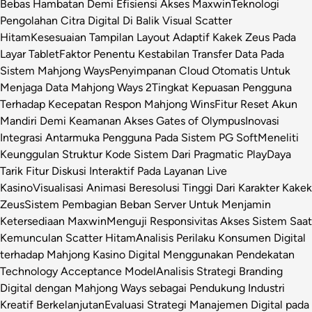
Bebas Hambatan Demi Efisiensi Akses Maxwin
Teknologi
Pengolahan Citra Digital Di Balik Visual Scatter
Hitam
Kesesuaian Tampilan Layout Adaptif Kakek Zeus Pada
Layar Tablet
Faktor Penentu Kestabilan Transfer Data Pada
Sistem Mahjong Ways
Penyimpanan Cloud Otomatis Untuk
Menjaga Data Mahjong Ways 2
Tingkat Kepuasan Pengguna
Terhadap Kecepatan Respon Mahjong Wins
Fitur Reset Akun
Mandiri Demi Keamanan Akses Gates of Olympus
Inovasi
Integrasi Antarmuka Pengguna Pada Sistem PG Soft
Meneliti
Keunggulan Struktur Kode Sistem Dari Pragmatic Play
Daya
Tarik Fitur Diskusi Interaktif Pada Layanan Live
Kasino
Visualisasi Animasi Beresolusi Tinggi Dari Karakter Kakek
Zeus
Sistem Pembagian Beban Server Untuk Menjamin
Ketersediaan Maxwin
Menguji Responsivitas Akses Sistem Saat
Kemunculan Scatter Hitam
Analisis Perilaku Konsumen Digital
terhadap Mahjong Kasino Digital Menggunakan Pendekatan
Technology Acceptance Model
Analisis Strategi Branding
Digital dengan Mahjong Ways sebagai Pendukung Industri
Kreatif Berkelanjutan
Evaluasi Strategi Manajemen Digital pada