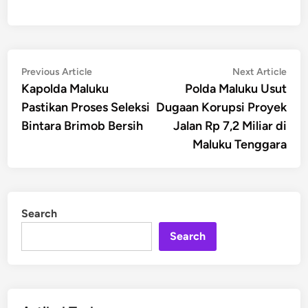
Post
Previous
Nex
Previous Article
Next Article
article:
artic
Kapolda Maluku
Polda Maluku Usut
navigation
Pastikan Proses Seleksi
Dugaan Korupsi Proyek
Bintara Brimob Bersih
Jalan Rp 7,2 Miliar di
Maluku Tenggara
Search
Search