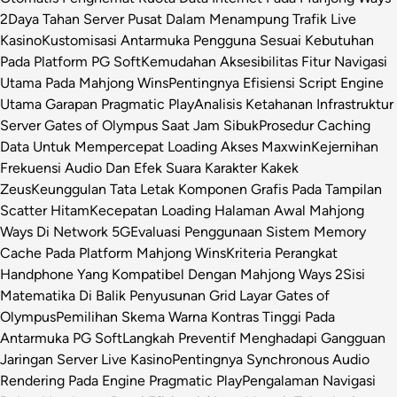
2
Daya Tahan Server Pusat Dalam Menampung Trafik Live
Kasino
Kustomisasi Antarmuka Pengguna Sesuai Kebutuhan
Pada Platform PG Soft
Kemudahan Aksesibilitas Fitur Navigasi
Utama Pada Mahjong Wins
Pentingnya Efisiensi Script Engine
Utama Garapan Pragmatic Play
Analisis Ketahanan Infrastruktur
Server Gates of Olympus Saat Jam Sibuk
Prosedur Caching
Data Untuk Mempercepat Loading Akses Maxwin
Kejernihan
Frekuensi Audio Dan Efek Suara Karakter Kakek
Zeus
Keunggulan Tata Letak Komponen Grafis Pada Tampilan
Scatter Hitam
Kecepatan Loading Halaman Awal Mahjong
Ways Di Network 5G
Evaluasi Penggunaan Sistem Memory
Cache Pada Platform Mahjong Wins
Kriteria Perangkat
Handphone Yang Kompatibel Dengan Mahjong Ways 2
Sisi
Matematika Di Balik Penyusunan Grid Layar Gates of
Olympus
Pemilihan Skema Warna Kontras Tinggi Pada
Antarmuka PG Soft
Langkah Preventif Menghadapi Gangguan
Jaringan Server Live Kasino
Pentingnya Synchronous Audio
Rendering Pada Engine Pragmatic Play
Pengalaman Navigasi