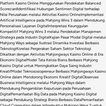
Platform Kasino Online Menggunakan Pendekatan Balanced
Scorecard
Identifikasi Hubungan Sentimen Digital terhadap
Nilai Perusahaan melalui Aktivitas Kasino Online
Implementasi
Artificial Intelligence pada Mahjong Wins 3 dalam Mendukung
Personalisasi Layanan Digital
Interpretasi Keunggulan
Kompetitif Mahjong Wins 3 melalui Pendekatan Manajemen
Strategis pada Industri Digital
Kajian Pasar Modal Digital melalui
Mahjong Ways sebagai Ilustrasi Dinamika Investasi Berbasis
Teknologi
Korelasi Pergerakan Saham Sektor Teknologi
Dikaitkan dengan Aktivitas Mahjongways Kasino Online di Era
Ekonomi Digital
Model Tata Kelola Bisnis Berbasis Mahjong
Kasino Digital untuk Meningkatkan Daya Saing Industri
Kreatif
Model Teknososiopreneur Berbasis Mahjongways Kasino
Online dalam Mendorong Ekonomi Kreatif Digital
Observasi
Business Intelligence melalui Mahjong Ways dalam
Mendukung Pengambilan Keputusan pada Perusahaan
Digital
Pemanfaatan Big Data pada Mahjong Kasino Digital
sebagai Pendukung Strategi Bisnis Berbasis Data
Pemanfaatan
Cloud Computing dalam Infrastruktur Mahjong Ways 2 untuk