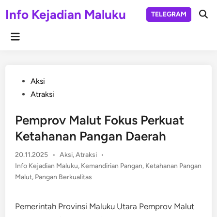
Skip
Info Kejadian Maluku
TELEGRAM
to
Ope
Sear
content
Main
Menu
Posted
Aksi
in
Atraksi
Pemprov Malut Fokus Perkuat
Ketahanan Pangan Daerah
Posted
20.11.2025
•
Aksi
,
Atraksi
•
in
Info Kejadian Maluku
,
Kemandirian Pangan
,
Ketahanan Pangan
Malut
,
Pangan Berkualitas
Pemerintah Provinsi Maluku Utara Pemprov Malut