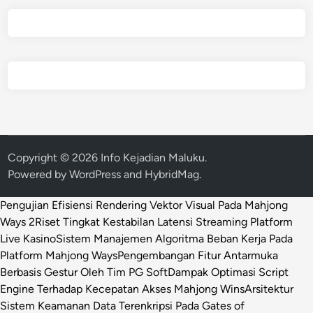
Copyright © 2026
Info Kejadian Maluku
.
Powered by
WordPress
and
HybridMag
.
Pengujian Efisiensi Rendering Vektor Visual Pada Mahjong
Ways 2
Riset Tingkat Kestabilan Latensi Streaming Platform
Live Kasino
Sistem Manajemen Algoritma Beban Kerja Pada
Platform Mahjong Ways
Pengembangan Fitur Antarmuka
Berbasis Gestur Oleh Tim PG Soft
Dampak Optimasi Script
Engine Terhadap Kecepatan Akses Mahjong Wins
Arsitektur
Sistem Keamanan Data Terenkripsi Pada Gates of