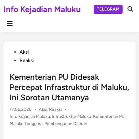
Skip
Info Kejadian Maluku
TELEGRAM
to
Ope
Sear
content
Main
Menu
Posted
Aksi
in
Reaksi
Kementerian PU Didesak
Percepat Infrastruktur di Maluku,
Ini Sorotan Utamanya
Posted
17.05.2026
•
Aksi
,
Reaksi
•
in
Info Kejadian Maluku
,
Infrastruktur Maluku
,
Kementerian PU
,
Maluku Tenggara
,
Pembangunan Daerah