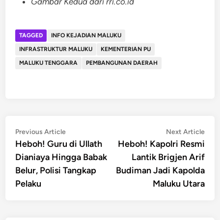
Gambar Kedua dari rri.co.id
TAGGED
INFO KEJADIAN MALUKU
INFRASTRUKTUR MALUKU
KEMENTERIAN PU
MALUKU TENGGARA
PEMBANGUNAN DAERAH
Post
Previous
Nex
Previous Article
Next Article
article:
artic
Heboh! Guru di Ullath
Heboh! Kapolri Resmi
navigation
Dianiaya Hingga Babak
Lantik Brigjen Arif
Belur, Polisi Tangkap
Budiman Jadi Kapolda
Pelaku
Maluku Utara