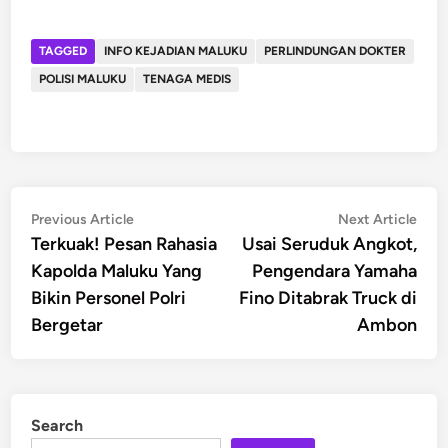
TAGGED
INFO KEJADIAN MALUKU
PERLINDUNGAN DOKTER
POLISI MALUKU
TENAGA MEDIS
Post
Previous
Nex
Previous Article
Next Article
article:
artic
Terkuak! Pesan Rahasia
Usai Seruduk Angkot,
navigation
Kapolda Maluku Yang
Pengendara Yamaha
Bikin Personel Polri
Fino Ditabrak Truck di
Bergetar
Ambon
Search