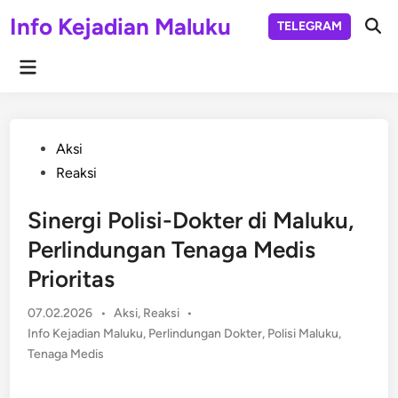
Skip
Info Kejadian Maluku
TELEGRAM
to
Ope
Sear
content
Main
Menu
Posted
Aksi
in
Reaksi
Sinergi Polisi-Dokter di Maluku,
Perlindungan Tenaga Medis
Prioritas
Posted
07.02.2026
•
Aksi
,
Reaksi
•
in
Info Kejadian Maluku
,
Perlindungan Dokter
,
Polisi Maluku
,
Tenaga Medis