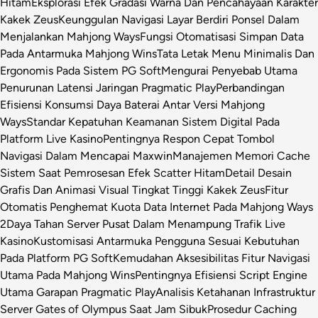
Hitam
Eksplorasi Efek Gradasi Warna Dan Pencahayaan Karakter
Kakek Zeus
Keunggulan Navigasi Layar Berdiri Ponsel Dalam
Menjalankan Mahjong Ways
Fungsi Otomatisasi Simpan Data
Pada Antarmuka Mahjong Wins
Tata Letak Menu Minimalis Dan
Ergonomis Pada Sistem PG Soft
Mengurai Penyebab Utama
Penurunan Latensi Jaringan Pragmatic Play
Perbandingan
Efisiensi Konsumsi Daya Baterai Antar Versi Mahjong
Ways
Standar Kepatuhan Keamanan Sistem Digital Pada
Platform Live Kasino
Pentingnya Respon Cepat Tombol
Navigasi Dalam Mencapai Maxwin
Manajemen Memori Cache
Sistem Saat Pemrosesan Efek Scatter Hitam
Detail Desain
Grafis Dan Animasi Visual Tingkat Tinggi Kakek Zeus
Fitur
Otomatis Penghemat Kuota Data Internet Pada Mahjong Ways
2
Daya Tahan Server Pusat Dalam Menampung Trafik Live
Kasino
Kustomisasi Antarmuka Pengguna Sesuai Kebutuhan
Pada Platform PG Soft
Kemudahan Aksesibilitas Fitur Navigasi
Utama Pada Mahjong Wins
Pentingnya Efisiensi Script Engine
Utama Garapan Pragmatic Play
Analisis Ketahanan Infrastruktur
Server Gates of Olympus Saat Jam Sibuk
Prosedur Caching