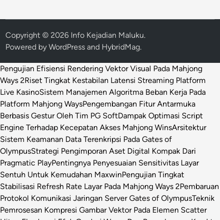
Copyright © 2026
Info Kejadian Maluku
.
Powered by
WordPress
and
HybridMag
.
Pengujian Efisiensi Rendering Vektor Visual Pada Mahjong
Ways 2
Riset Tingkat Kestabilan Latensi Streaming Platform
Live Kasino
Sistem Manajemen Algoritma Beban Kerja Pada
Platform Mahjong Ways
Pengembangan Fitur Antarmuka
Berbasis Gestur Oleh Tim PG Soft
Dampak Optimasi Script
Engine Terhadap Kecepatan Akses Mahjong Wins
Arsitektur
Sistem Keamanan Data Terenkripsi Pada Gates of
Olympus
Strategi Pengimporan Aset Digital Kompak Dari
Pragmatic Play
Pentingnya Penyesuaian Sensitivitas Layar
Sentuh Untuk Kemudahan Maxwin
Pengujian Tingkat
Stabilisasi Refresh Rate Layar Pada Mahjong Ways 2
Pembaruan
Protokol Komunikasi Jaringan Server Gates of Olympus
Teknik
Pemrosesan Kompresi Gambar Vektor Pada Elemen Scatter