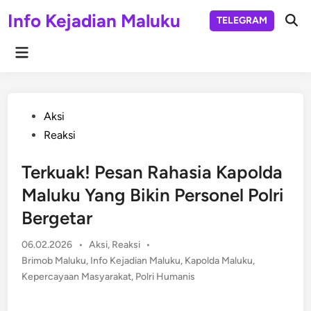
Skip
Info Kejadian Maluku
TELEGRAM
to
Ope
Sear
content
Main
Menu
Posted
Aksi
in
Reaksi
Terkuak! Pesan Rahasia Kapolda
Maluku Yang Bikin Personel Polri
Bergetar
Posted
06.02.2026
•
Aksi
,
Reaksi
•
in
Brimob Maluku
,
Info Kejadian Maluku
,
Kapolda Maluku
,
Kepercayaan Masyarakat
,
Polri Humanis