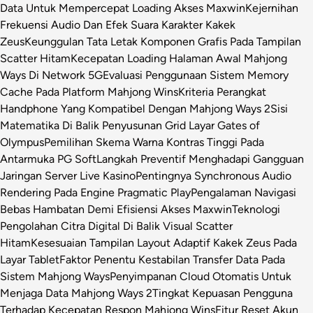
Data Untuk Mempercepat Loading Akses Maxwin
Kejernihan
Frekuensi Audio Dan Efek Suara Karakter Kakek
Zeus
Keunggulan Tata Letak Komponen Grafis Pada Tampilan
Scatter Hitam
Kecepatan Loading Halaman Awal Mahjong
Ways Di Network 5G
Evaluasi Penggunaan Sistem Memory
Cache Pada Platform Mahjong Wins
Kriteria Perangkat
Handphone Yang Kompatibel Dengan Mahjong Ways 2
Sisi
Matematika Di Balik Penyusunan Grid Layar Gates of
Olympus
Pemilihan Skema Warna Kontras Tinggi Pada
Antarmuka PG Soft
Langkah Preventif Menghadapi Gangguan
Jaringan Server Live Kasino
Pentingnya Synchronous Audio
Rendering Pada Engine Pragmatic Play
Pengalaman Navigasi
Bebas Hambatan Demi Efisiensi Akses Maxwin
Teknologi
Pengolahan Citra Digital Di Balik Visual Scatter
Hitam
Kesesuaian Tampilan Layout Adaptif Kakek Zeus Pada
Layar Tablet
Faktor Penentu Kestabilan Transfer Data Pada
Sistem Mahjong Ways
Penyimpanan Cloud Otomatis Untuk
Menjaga Data Mahjong Ways 2
Tingkat Kepuasan Pengguna
Terhadap Kecepatan Respon Mahjong Wins
Fitur Reset Akun