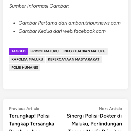
Sumber Informasi Gambar:
Gambar Pertama dari ambon.tribunnews.com
Gambar Kedua dari web.facebook.com
TAGGED
BRIMOB MALUKU
INFO KEJADIAN MALUKU
KAPOLDA MALUKU
KEPERCAYAAN MASYARAKAT
POLRI HUMANIS
Post
Previous
Nex
Previous Article
Next Article
article:
artic
Terungkap! Polisi
Sinergi Polisi-Dokter di
navigation
Tangkap Tersangka
Maluku, Perlindungan