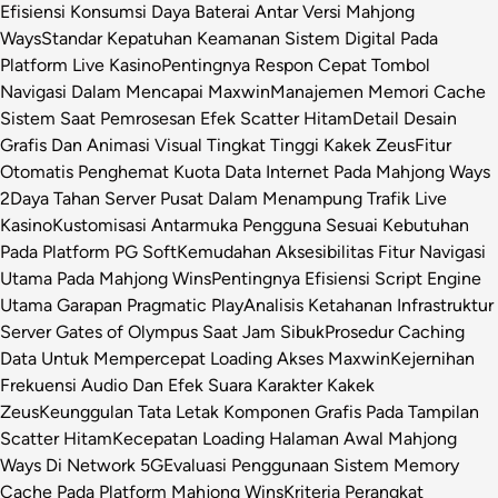
Efisiensi Konsumsi Daya Baterai Antar Versi Mahjong
Ways
Standar Kepatuhan Keamanan Sistem Digital Pada
Platform Live Kasino
Pentingnya Respon Cepat Tombol
Navigasi Dalam Mencapai Maxwin
Manajemen Memori Cache
Sistem Saat Pemrosesan Efek Scatter Hitam
Detail Desain
Grafis Dan Animasi Visual Tingkat Tinggi Kakek Zeus
Fitur
Otomatis Penghemat Kuota Data Internet Pada Mahjong Ways
2
Daya Tahan Server Pusat Dalam Menampung Trafik Live
Kasino
Kustomisasi Antarmuka Pengguna Sesuai Kebutuhan
Pada Platform PG Soft
Kemudahan Aksesibilitas Fitur Navigasi
Utama Pada Mahjong Wins
Pentingnya Efisiensi Script Engine
Utama Garapan Pragmatic Play
Analisis Ketahanan Infrastruktur
Server Gates of Olympus Saat Jam Sibuk
Prosedur Caching
Data Untuk Mempercepat Loading Akses Maxwin
Kejernihan
Frekuensi Audio Dan Efek Suara Karakter Kakek
Zeus
Keunggulan Tata Letak Komponen Grafis Pada Tampilan
Scatter Hitam
Kecepatan Loading Halaman Awal Mahjong
Ways Di Network 5G
Evaluasi Penggunaan Sistem Memory
Cache Pada Platform Mahjong Wins
Kriteria Perangkat