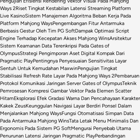
Pengujian Efisiensi Rendering Vektor Visual Pada Mahjong
Ways 2
Riset Tingkat Kestabilan Latensi Streaming Platform
Live Kasino
Sistem Manajemen Algoritma Beban Kerja Pada
Platform Mahjong Ways
Pengembangan Fitur Antarmuka
Berbasis Gestur Oleh Tim PG Soft
Dampak Optimasi Script
Engine Terhadap Kecepatan Akses Mahjong Wins
Arsitektur
Sistem Keamanan Data Terenkripsi Pada Gates of
Olympus
Strategi Pengimporan Aset Digital Kompak Dari
Pragmatic Play
Pentingnya Penyesuaian Sensitivitas Layar
Sentuh Untuk Kemudahan Maxwin
Pengujian Tingkat
Stabilisasi Refresh Rate Layar Pada Mahjong Ways 2
Pembaruan
Protokol Komunikasi Jaringan Server Gates of Olympus
Teknik
Pemrosesan Kompresi Gambar Vektor Pada Elemen Scatter
Hitam
Eksplorasi Efek Gradasi Warna Dan Pencahayaan Karakter
Kakek Zeus
Keunggulan Navigasi Layar Berdiri Ponsel Dalam
Menjalankan Mahjong Ways
Fungsi Otomatisasi Simpan Data
Pada Antarmuka Mahjong Wins
Tata Letak Menu Minimalis Dan
Ergonomis Pada Sistem PG Soft
Mengurai Penyebab Utama
Penurunan Latensi Jaringan Pragmatic Play
Perbandingan