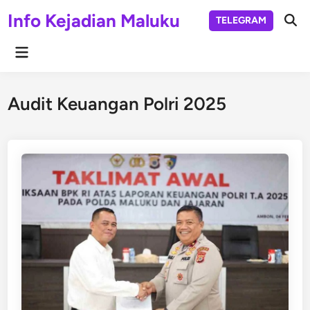
Skip
Info Kejadian Maluku
TELEGRAM
to
Ope
Sear
content
Main
Menu
Audit Keuangan Polri 2025