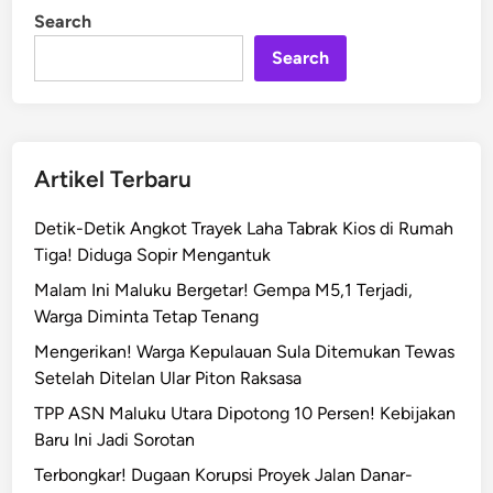
l
i
Search
n
a
Search
i
A
u
d
i
Artikel Terbaru
t
K
Detik-Detik Angkot Trayek Laha Tabrak Kios di Rumah
e
Tiga! Diduga Sopir Mengantuk
u
Malam Ini Maluku Bergetar! Gempa M5,1 Terjadi,
a
Warga Diminta Tetap Tenang
n
g
Mengerikan! Warga Kepulauan Sula Ditemukan Tewas
a
Setelah Ditelan Ular Piton Raksasa
n
TPP ASN Maluku Utara Dipotong 10 Persen! Kebijakan
P
Baru Ini Jadi Sorotan
o
Terbongkar! Dugaan Korupsi Proyek Jalan Danar-
l