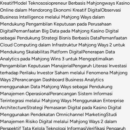
Kreatif
Model Teknososiopreneur Berbasis Mahjongways Kasino
Online dalam Mendorong Ekonomi Kreatif Digital
Observasi
Business Intelligence melalui Mahjong Ways dalam
Mendukung Pengambilan Keputusan pada Perusahaan
Digital
Pemanfaatan Big Data pada Mahjong Kasino Digital
sebagai Pendukung Strategi Bisnis Berbasis Data
Pemanfaatan
Cloud Computing dalam Infrastruktur Mahjong Ways 2 untuk
Mendukung Skalabilitas Platform Digital
Penerapan Data
Analytics pada Mahjong Wins 3 untuk Mengoptimalkan
Pengambilan Keputusan Manajerial
Pengaruh Literasi Investasi
terhadap Perilaku Investor Saham melalui Fenomena Mahjong
Ways 2
Perancangan Dashboard Business Analytics
menggunakan Data Mahjong Ways sebagai Pendukung
Manajemen Operasional
Perancangan Sistem Informasi
Terintegrasi melalui Mahjong Ways Menggunakan Enterprise
Architecture
Strategi Pemasaran Digital pada Kasino Digital
Menggunakan Pendekatan Omnichannel Marketing
Studi
Manajemen Risiko Digital melalui Mahjong Ways 2 dalam
Perspektif Tata Kelola Teknologi Informasi
Verifikasi Pengaruh