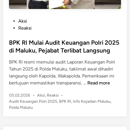
P
Aksi
o
Reaksi
s
t
BPK RI Mulai Audit Keuangan Polri 2025
e
di Maluku, Pejabat Terlibat Langsung
d
BPK RI resmi memulai audit Laporan Keuangan Polri
i
Tahun 2025 di Polda Maluku, taklimat awal dihadiri
n
langsung oleh Kapolda, Wakapolda. Pemeriksaan ini
B
bertujuan memastikan transparansi, …
Read more
P
P
05.02.2026
•
Aksi
,
Reaksi
•
K
o
Audit Keuangan Polri 2025
,
BPK RI
,
Info Kejadian Maluku
,
R
s
Polda Maluku
I
t
M
e
u
d