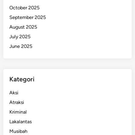
b
October 2025
a
September 2025
t
August 2025
T
e
July 2025
r
June 2025
l
i
b
a
Kategori
t
L
Aksi
a
n
Atraksi
g
Kriminal
s
Lakalantas
u
n
Musibah