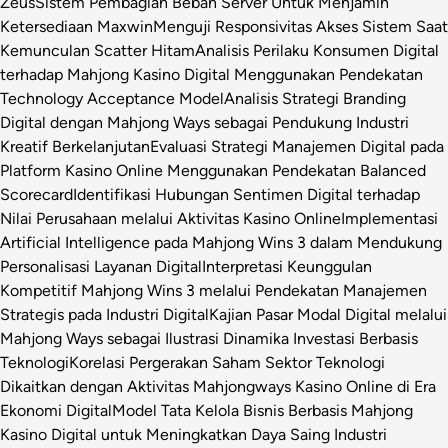
Zeus
Sistem Pembagian Beban Server Untuk Menjamin
Ketersediaan Maxwin
Menguji Responsivitas Akses Sistem Saat
Kemunculan Scatter Hitam
Analisis Perilaku Konsumen Digital
terhadap Mahjong Kasino Digital Menggunakan Pendekatan
Technology Acceptance Model
Analisis Strategi Branding
Digital dengan Mahjong Ways sebagai Pendukung Industri
Kreatif Berkelanjutan
Evaluasi Strategi Manajemen Digital pada
Platform Kasino Online Menggunakan Pendekatan Balanced
Scorecard
Identifikasi Hubungan Sentimen Digital terhadap
Nilai Perusahaan melalui Aktivitas Kasino Online
Implementasi
Artificial Intelligence pada Mahjong Wins 3 dalam Mendukung
Personalisasi Layanan Digital
Interpretasi Keunggulan
Kompetitif Mahjong Wins 3 melalui Pendekatan Manajemen
Strategis pada Industri Digital
Kajian Pasar Modal Digital melalui
Mahjong Ways sebagai Ilustrasi Dinamika Investasi Berbasis
Teknologi
Korelasi Pergerakan Saham Sektor Teknologi
Dikaitkan dengan Aktivitas Mahjongways Kasino Online di Era
Ekonomi Digital
Model Tata Kelola Bisnis Berbasis Mahjong
Kasino Digital untuk Meningkatkan Daya Saing Industri