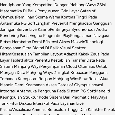
Handphone Yang Kompatibel Dengan Mahjong Ways 2
Sisi
Matematika Di Balik Penyusunan Grid Layar Gates of
Olympus
Pemilihan Skema Warna Kontras Tinggi Pada
Antarmuka PG Soft
Langkah Preventif Menghadapi Gangguan
Jaringan Server Live Kasino
Pentingnya Synchronous Audio
Rendering Pada Engine Pragmatic Play
Pengalaman Navigasi
Bebas Hambatan Demi Efisiensi Akses Maxwin
Teknologi
Pengolahan Citra Digital Di Balik Visual Scatter
Hitam
Kesesuaian Tampilan Layout Adaptif Kakek Zeus Pada
Layar Tablet
Faktor Penentu Kestabilan Transfer Data Pada
Sistem Mahjong Ways
Penyimpanan Cloud Otomatis Untuk
Menjaga Data Mahjong Ways 2
Tingkat Kepuasan Pengguna
Terhadap Kecepatan Respon Mahjong Wins
Fitur Reset Akun
Mandiri Demi Keamanan Akses Gates of Olympus
Inovasi
Integrasi Antarmuka Pengguna Pada Sistem PG Soft
Meneliti
Keunggulan Struktur Kode Sistem Dari Pragmatic Play
Daya
Tarik Fitur Diskusi Interaktif Pada Layanan Live
Kasino
Visualisasi Animasi Beresolusi Tinggi Dari Karakter Kakek