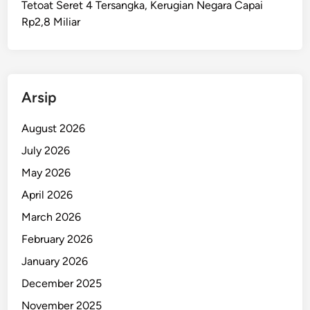
Tetoat Seret 4 Tersangka, Kerugian Negara Capai
r
Rp2,8 Miliar
i
2
0
2
5
Arsip
d
i
August 2026
M
July 2026
a
May 2026
l
u
April 2026
k
March 2026
u
February 2026
,
P
January 2026
e
December 2025
j
November 2025
a