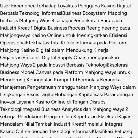
User Experience terhadap Loyalitas Pengguna Kasino Digital
Berbasis Teknologi Informasi
Business Ecosystem Mapping
berbasis Mahjong Wins 3 sebagai Pendekatan Baru pada
Industri Kreatif Digital
Business Process Reengineering pada
Mahjongways Kasino Online untuk Meningkatkan Efisiensi
Operasional
Efektivitas Tata Kelola Informasi pada Platform
Mahjong Kasino Digital dalam Mendukung Kinerja
Organisasi
Efisiensi Digital Supply Chain menggunakan
Mahjong Ways 2 pada Industri Berbasis Teknologi
Eksplorasi
Business Model Canvas pada Platform Mahjong Ways untuk
Mendorong Keunggulan Kompetitif
Formulasi Kerangka
Manajemen Pengetahuan menggunakan Mahjong Ways dalam
Lingkungan Bisnis Digital
Hubungan Kapitalisasi Pasar dengan
Inovasi Layanan Kasino Online di Tengah Disrupsi
Teknologi
Integrasi Business Analytics dan Mahjong Ways 2
sebagai Pendukung Pengambilan Keputusan Eksekutif
Kajian
Mendalam Nilai Tambah Industri Kreatif melalui Integrasi
Kasino Online dengan Teknologi Informasi
Klasifikasi Peluang