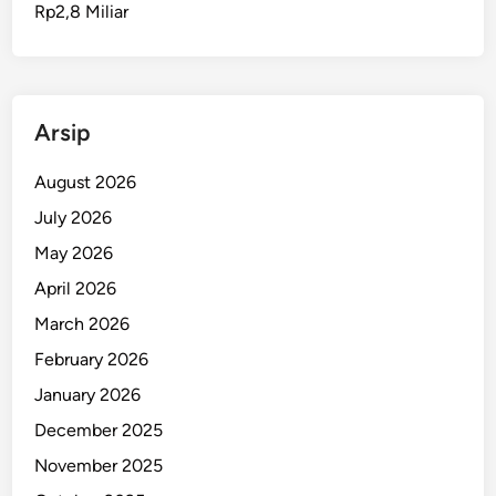
Rp2,8 Miliar
I
B
e
n
t
Arsip
u
k
August 2026
K
July 2026
U
May 2026
B
B
April 2026
a
March 2026
n
February 2026
k
M
January 2026
a
December 2025
l
November 2025
u
k