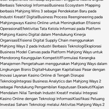
Berbasis Teknologi Informasi
Business Ecosystem Mapping
berbasis Mahjong Wins 3 sebagai Pendekatan Baru pada
Industri Kreatif Digital
Business Process Reengineering pada
Mahjongways Kasino Online untuk Meningkatkan Efisiensi
Operasional
Efektivitas Tata Kelola Informasi pada Platform
Mahjong Kasino Digital dalam Mendukung Kinerja
Organisasi
Efisiensi Digital Supply Chain menggunakan
Mahjong Ways 2 pada Industri Berbasis Teknologi
Eksplorasi
Business Model Canvas pada Platform Mahjong Ways untuk
Mendorong Keunggulan Kompetitif
Formulasi Kerangka
Manajemen Pengetahuan menggunakan Mahjong Ways dalam
Lingkungan Bisnis Digital
Hubungan Kapitalisasi Pasar dengan
Inovasi Layanan Kasino Online di Tengah Disrupsi
Teknologi
Integrasi Business Analytics dan Mahjong Ways 2
sebagai Pendukung Pengambilan Keputusan Eksekutif
Kajian
Mendalam Nilai Tambah Industri Kreatif melalui Integrasi
Kasino Online dengan Teknologi Informasi
Klasifikasi Peluang
Investasi Saham Teknologi melalui Aktivitas Mahjong Ways 2