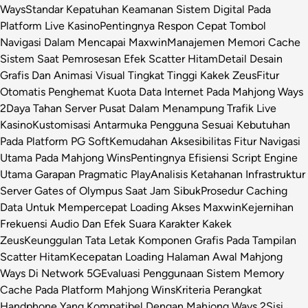
Ways
Standar Kepatuhan Keamanan Sistem Digital Pada
Platform Live Kasino
Pentingnya Respon Cepat Tombol
Navigasi Dalam Mencapai Maxwin
Manajemen Memori Cache
Sistem Saat Pemrosesan Efek Scatter Hitam
Detail Desain
Grafis Dan Animasi Visual Tingkat Tinggi Kakek Zeus
Fitur
Otomatis Penghemat Kuota Data Internet Pada Mahjong Ways
2
Daya Tahan Server Pusat Dalam Menampung Trafik Live
Kasino
Kustomisasi Antarmuka Pengguna Sesuai Kebutuhan
Pada Platform PG Soft
Kemudahan Aksesibilitas Fitur Navigasi
Utama Pada Mahjong Wins
Pentingnya Efisiensi Script Engine
Utama Garapan Pragmatic Play
Analisis Ketahanan Infrastruktur
Server Gates of Olympus Saat Jam Sibuk
Prosedur Caching
Data Untuk Mempercepat Loading Akses Maxwin
Kejernihan
Frekuensi Audio Dan Efek Suara Karakter Kakek
Zeus
Keunggulan Tata Letak Komponen Grafis Pada Tampilan
Scatter Hitam
Kecepatan Loading Halaman Awal Mahjong
Ways Di Network 5G
Evaluasi Penggunaan Sistem Memory
Cache Pada Platform Mahjong Wins
Kriteria Perangkat
Handphone Yang Kompatibel Dengan Mahjong Ways 2
Sisi