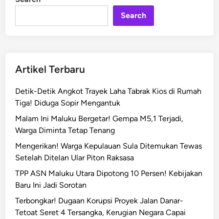
D
i
n
a
Search
y
a
S
a
Artikel Terbaru
i
n
Detik-Detik Angkot Trayek Laha Tabrak Kios di Rumah
g
Tiga! Diduga Sopir Mengantuk
B
Malam Ini Maluku Bergetar! Gempa M5,1 Terjadi,
P
Warga Diminta Tetap Tenang
D
,
Mengerikan! Warga Kepulauan Sula Ditemukan Tewas
B
Setelah Ditelan Ular Piton Raksasa
a
TPP ASN Maluku Utara Dipotong 10 Persen! Kebijakan
n
Baru Ini Jadi Sorotan
k
Terbongkar! Dugaan Korupsi Proyek Jalan Danar-
D
Tetoat Seret 4 Tersangka, Kerugian Negara Capai
K