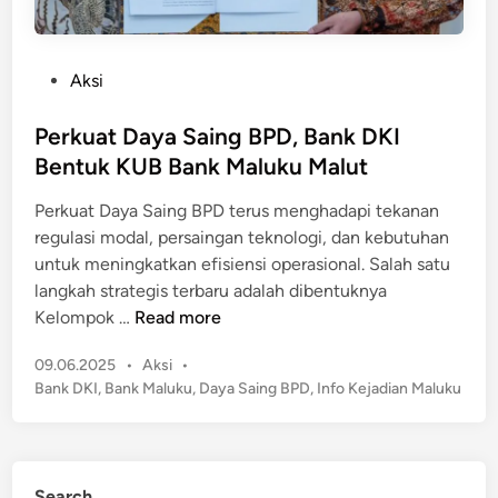
P
Aksi
o
s
Perkuat Daya Saing BPD, Bank DKI
t
Bentuk KUB Bank Maluku Malut
e
Perkuat Daya Saing BPD terus menghadapi tekanan
d
regulasi modal, persaingan teknologi, dan kebutuhan
i
untuk meningkatkan efisiensi operasional. Salah satu
n
langkah strategis terbaru adalah dibentuknya
P
Kelompok …
Read more
e
P
09.06.2025
•
Aksi
•
r
o
Bank DKI
,
Bank Maluku
,
Daya Saing BPD
,
Info Kejadian Maluku
k
s
u
t
a
e
t
d
Search