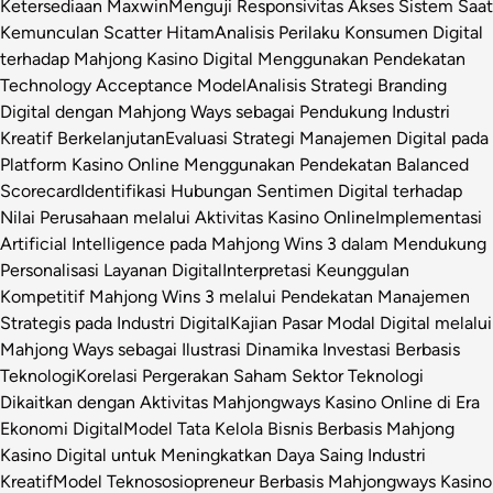
Ketersediaan Maxwin
Menguji Responsivitas Akses Sistem Saat
Kemunculan Scatter Hitam
Analisis Perilaku Konsumen Digital
terhadap Mahjong Kasino Digital Menggunakan Pendekatan
Technology Acceptance Model
Analisis Strategi Branding
Digital dengan Mahjong Ways sebagai Pendukung Industri
Kreatif Berkelanjutan
Evaluasi Strategi Manajemen Digital pada
Platform Kasino Online Menggunakan Pendekatan Balanced
Scorecard
Identifikasi Hubungan Sentimen Digital terhadap
Nilai Perusahaan melalui Aktivitas Kasino Online
Implementasi
Artificial Intelligence pada Mahjong Wins 3 dalam Mendukung
Personalisasi Layanan Digital
Interpretasi Keunggulan
Kompetitif Mahjong Wins 3 melalui Pendekatan Manajemen
Strategis pada Industri Digital
Kajian Pasar Modal Digital melalui
Mahjong Ways sebagai Ilustrasi Dinamika Investasi Berbasis
Teknologi
Korelasi Pergerakan Saham Sektor Teknologi
Dikaitkan dengan Aktivitas Mahjongways Kasino Online di Era
Ekonomi Digital
Model Tata Kelola Bisnis Berbasis Mahjong
Kasino Digital untuk Meningkatkan Daya Saing Industri
Kreatif
Model Teknososiopreneur Berbasis Mahjongways Kasino