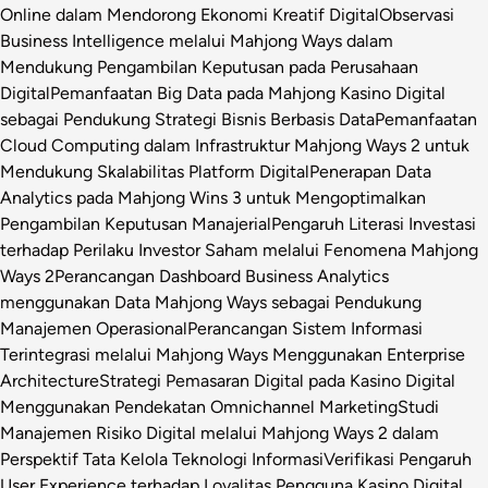
Online dalam Mendorong Ekonomi Kreatif Digital
Observasi
Business Intelligence melalui Mahjong Ways dalam
Mendukung Pengambilan Keputusan pada Perusahaan
Digital
Pemanfaatan Big Data pada Mahjong Kasino Digital
sebagai Pendukung Strategi Bisnis Berbasis Data
Pemanfaatan
Cloud Computing dalam Infrastruktur Mahjong Ways 2 untuk
Mendukung Skalabilitas Platform Digital
Penerapan Data
Analytics pada Mahjong Wins 3 untuk Mengoptimalkan
Pengambilan Keputusan Manajerial
Pengaruh Literasi Investasi
terhadap Perilaku Investor Saham melalui Fenomena Mahjong
Ways 2
Perancangan Dashboard Business Analytics
menggunakan Data Mahjong Ways sebagai Pendukung
Manajemen Operasional
Perancangan Sistem Informasi
Terintegrasi melalui Mahjong Ways Menggunakan Enterprise
Architecture
Strategi Pemasaran Digital pada Kasino Digital
Menggunakan Pendekatan Omnichannel Marketing
Studi
Manajemen Risiko Digital melalui Mahjong Ways 2 dalam
Perspektif Tata Kelola Teknologi Informasi
Verifikasi Pengaruh
User Experience terhadap Loyalitas Pengguna Kasino Digital