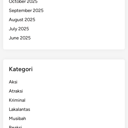
October 2025
u
September 2025
M
August 2025
a
l
July 2025
u
June 2025
t
Kategori
Aksi
Atraksi
Kriminal
Lakalantas
Musibah
Reaksi