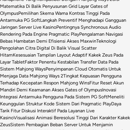
Matematika Di Balik Penyusunan Grid Layar Gates of
Olympus
Pemilihan Skema Warna Kontras Tinggi Pada
Antarmuka PG Soft
Langkah Preventif Menghadapi Gangguan
Jaringan Server Live Kasino
Pentingnya Synchronous Audio
Rendering Pada Engine Pragmatic Play
Pengalaman Navigasi
Bebas Hambatan Demi Efisiensi Akses Maxwin
Teknologi
Pengolahan Citra Digital Di Balik Visual Scatter
Hitam
Kesesuaian Tampilan Layout Adaptif Kakek Zeus Pada
Layar Tablet
Faktor Penentu Kestabilan Transfer Data Pada
Sistem Mahjong Ways
Penyimpanan Cloud Otomatis Untuk
Menjaga Data Mahjong Ways 2
Tingkat Kepuasan Pengguna
Terhadap Kecepatan Respon Mahjong Wins
Fitur Reset Akun
Mandiri Demi Keamanan Akses Gates of Olympus
Inovasi
Integrasi Antarmuka Pengguna Pada Sistem PG Soft
Meneliti
Keunggulan Struktur Kode Sistem Dari Pragmatic Play
Daya
Tarik Fitur Diskusi Interaktif Pada Layanan Live
Kasino
Visualisasi Animasi Beresolusi Tinggi Dari Karakter Kakek
Zeus
Sistem Pembagian Beban Server Untuk Menjamin