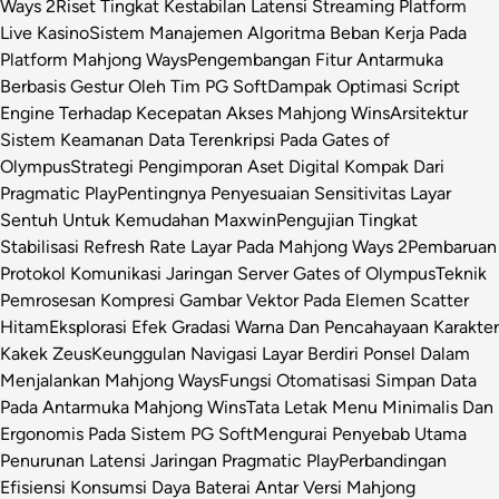
Ways 2
Riset Tingkat Kestabilan Latensi Streaming Platform
Live Kasino
Sistem Manajemen Algoritma Beban Kerja Pada
Platform Mahjong Ways
Pengembangan Fitur Antarmuka
Berbasis Gestur Oleh Tim PG Soft
Dampak Optimasi Script
Engine Terhadap Kecepatan Akses Mahjong Wins
Arsitektur
Sistem Keamanan Data Terenkripsi Pada Gates of
Olympus
Strategi Pengimporan Aset Digital Kompak Dari
Pragmatic Play
Pentingnya Penyesuaian Sensitivitas Layar
Sentuh Untuk Kemudahan Maxwin
Pengujian Tingkat
Stabilisasi Refresh Rate Layar Pada Mahjong Ways 2
Pembaruan
Protokol Komunikasi Jaringan Server Gates of Olympus
Teknik
Pemrosesan Kompresi Gambar Vektor Pada Elemen Scatter
Hitam
Eksplorasi Efek Gradasi Warna Dan Pencahayaan Karakter
Kakek Zeus
Keunggulan Navigasi Layar Berdiri Ponsel Dalam
Menjalankan Mahjong Ways
Fungsi Otomatisasi Simpan Data
Pada Antarmuka Mahjong Wins
Tata Letak Menu Minimalis Dan
Ergonomis Pada Sistem PG Soft
Mengurai Penyebab Utama
Penurunan Latensi Jaringan Pragmatic Play
Perbandingan
Efisiensi Konsumsi Daya Baterai Antar Versi Mahjong