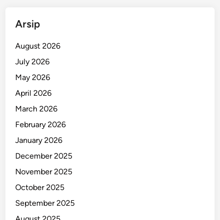
e
g
Arsip
a
k
August 2026
a
July 2026
n
May 2026
D
i
April 2026
s
March 2026
i
February 2026
p
l
January 2026
i
December 2025
n
November 2025
October 2025
September 2025
August 2025