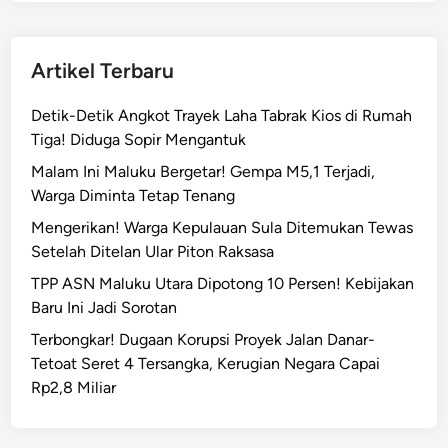
i
a
k
s
i
Artikel Terbaru
a
1
n
7
Detik-Detik Angkot Trayek Laha Tabrak Kios di Rumah
n
O
Tiga! Diduga Sopir Mengantuk
y
k
a
Malam Ini Maluku Bergetar! Gempa M5,1 Terjadi,
n
?
Warga Diminta Tetap Tenang
u
m
Mengerikan! Warga Kepulauan Sula Ditemukan Tewas
B
Setelah Ditelan Ular Piton Raksasa
r
TPP ASN Maluku Utara Dipotong 10 Persen! Kebijakan
i
Baru Ini Jadi Sorotan
m
Terbongkar! Dugaan Korupsi Proyek Jalan Danar-
o
Tetoat Seret 4 Tersangka, Kerugian Negara Capai
b
Rp2,8 Miliar
P
e
n