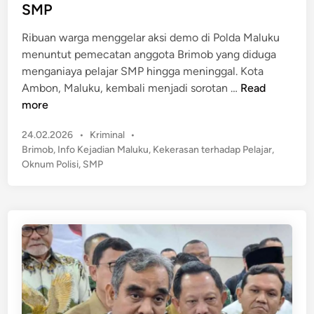
e
SMP
i
d
a
i
Ribuan warga menggelar aksi demo di Polda Maluku
y
n
menuntut pemecatan anggota Brimob yang diduga
a
menganiaya pelajar SMP hingga meninggal. Kota
a
M
Ambon, Maluku, kembali menjadi sorotan …
Read
n
a
more
S
r
i
P
24.02.2026
•
Kriminal
•
a
s
o
Brimob
,
Info Kejadian Maluku
,
Kekerasan terhadap Pelajar
,
h
w
s
Oknum Polisi
,
SMP
!
t
a
R
e
R
i
d
e
b
i
s
n
u
m
a
i
n
D
W
i
a
p