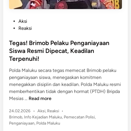
P
Aksi
o
Reaksi
s
t
Tegas! Brimob Pelaku Penganiayaan
e
Siswa Resmi Dipecat, Keadilan
d
Terpenuhi!
i
n
Polda Maluku secara tegas memecat Brimob pelaku
penganiayaan siswa, menegaskan komitmen
menegakkan disiplin dan keadilan. Polda Maluku resmi
memberhentikan tidak dengan hormat (PTDH) Bripda
T
Mesias …
Read more
e
P
24.02.2026
•
Aksi
,
Reaksi
•
g
o
Brimob
,
Info Kejadian Maluku
,
Pemecatan Polisi
,
a
s
Penganiayaan
,
Polda Maluku
s
t