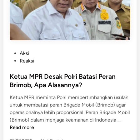
r
e
g
c
a
a
D
t
e
,
s
K
a
e
P
Aksi
k
a
o
Reaksi
P
d
s
e
i
t
Ketua MPR Desak Polri Batasi Peran
c
l
e
Brimob, Apa Alasannya?
a
a
d
t
Ketua MPR meminta Polri mempertimbangkan usulan
n
i
A
untuk membatasi peran Brigade Mobil (Brimob) agar
T
n
n
operasionalnya lebih proporsional. Peran Brigade Mobil
e
g
K
(Brimob) dalam menjaga keamanan di Indonesia …
r
g
e
Read more
p
o
t
e
t