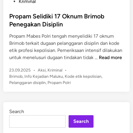
o
Kriminal
a
s
s
P
i
t
Propam Selidiki 17 Oknum Brimob
e
P
e
l
Penegakan Disiplin
e
d
a
r
Propam Mabes Polri tengah menyelidiki 17 oknum
i
j
a
Brimob terkait dugaan pelanggaran disiplin dan kode
n
a
n
etik profesi kepolisian. Pemeriksaan intensif dilakukan
r
B
P
untuk menelusuri dugaan tindakan tidak …
Read more
S
r
r
M
i
P
23.09.2025
•
Aksi
,
Kriminal
•
o
P
m
o
Brimob
,
Info Kejadian Maluku
,
Kode etik kepolisian
,
p
s
o
Pelanggaran disiplin
,
Propam Polri
a
t
b
m
e
,
S
d
A
e
i
p
Search
n
l
a
Search
i
A
d
l