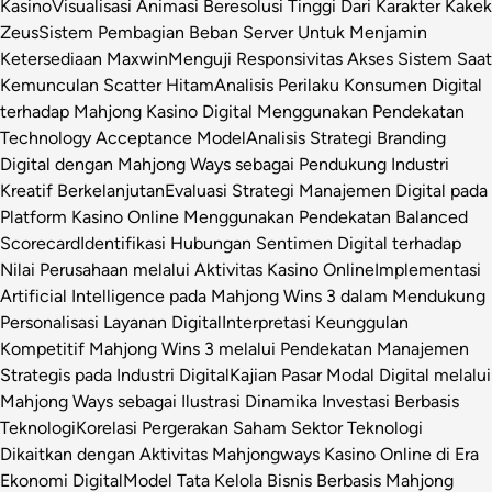
Kasino
Visualisasi Animasi Beresolusi Tinggi Dari Karakter Kakek
Zeus
Sistem Pembagian Beban Server Untuk Menjamin
Ketersediaan Maxwin
Menguji Responsivitas Akses Sistem Saat
Kemunculan Scatter Hitam
Analisis Perilaku Konsumen Digital
terhadap Mahjong Kasino Digital Menggunakan Pendekatan
Technology Acceptance Model
Analisis Strategi Branding
Digital dengan Mahjong Ways sebagai Pendukung Industri
Kreatif Berkelanjutan
Evaluasi Strategi Manajemen Digital pada
Platform Kasino Online Menggunakan Pendekatan Balanced
Scorecard
Identifikasi Hubungan Sentimen Digital terhadap
Nilai Perusahaan melalui Aktivitas Kasino Online
Implementasi
Artificial Intelligence pada Mahjong Wins 3 dalam Mendukung
Personalisasi Layanan Digital
Interpretasi Keunggulan
Kompetitif Mahjong Wins 3 melalui Pendekatan Manajemen
Strategis pada Industri Digital
Kajian Pasar Modal Digital melalui
Mahjong Ways sebagai Ilustrasi Dinamika Investasi Berbasis
Teknologi
Korelasi Pergerakan Saham Sektor Teknologi
Dikaitkan dengan Aktivitas Mahjongways Kasino Online di Era
Ekonomi Digital
Model Tata Kelola Bisnis Berbasis Mahjong