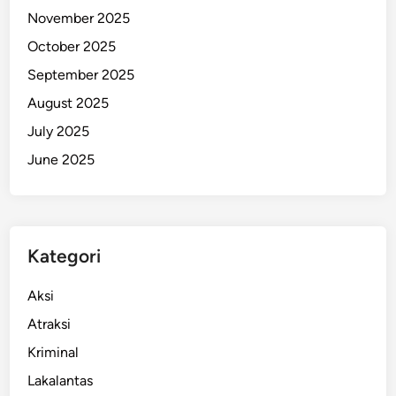
November 2025
D
i
October 2025
t
September 2025
a
August 2025
h
a
July 2025
n
June 2025
u
n
t
u
Kategori
k
P
Aksi
r
o
Atraksi
s
Kriminal
e
Lakalantas
s