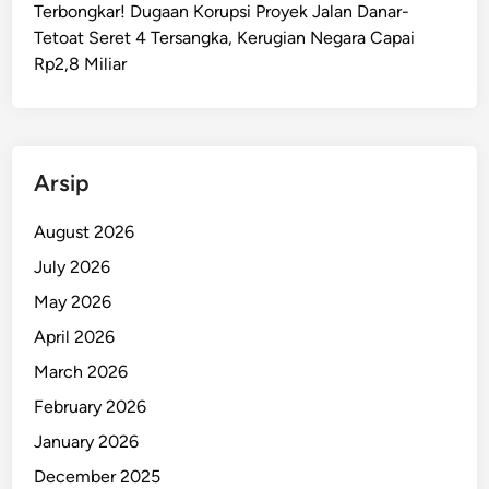
Terbongkar! Dugaan Korupsi Proyek Jalan Danar-
a
Tetoat Seret 4 Tersangka, Kerugian Negara Capai
l
Rp2,8 Miliar
u
k
u
D
a
Arsip
r
i
August 2026
D
July 2026
i
May 2026
t
s
April 2026
a
March 2026
m
February 2026
a
p
January 2026
t
December 2025
a