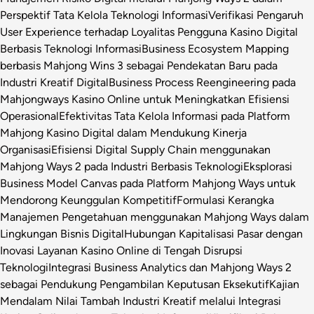
Perspektif Tata Kelola Teknologi Informasi
Verifikasi Pengaruh
User Experience terhadap Loyalitas Pengguna Kasino Digital
Berbasis Teknologi Informasi
Business Ecosystem Mapping
berbasis Mahjong Wins 3 sebagai Pendekatan Baru pada
Industri Kreatif Digital
Business Process Reengineering pada
Mahjongways Kasino Online untuk Meningkatkan Efisiensi
Operasional
Efektivitas Tata Kelola Informasi pada Platform
Mahjong Kasino Digital dalam Mendukung Kinerja
Organisasi
Efisiensi Digital Supply Chain menggunakan
Mahjong Ways 2 pada Industri Berbasis Teknologi
Eksplorasi
Business Model Canvas pada Platform Mahjong Ways untuk
Mendorong Keunggulan Kompetitif
Formulasi Kerangka
Manajemen Pengetahuan menggunakan Mahjong Ways dalam
Lingkungan Bisnis Digital
Hubungan Kapitalisasi Pasar dengan
Inovasi Layanan Kasino Online di Tengah Disrupsi
Teknologi
Integrasi Business Analytics dan Mahjong Ways 2
sebagai Pendukung Pengambilan Keputusan Eksekutif
Kajian
Mendalam Nilai Tambah Industri Kreatif melalui Integrasi