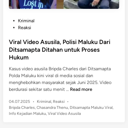
P
Kriminal
o
Reaksi
s
t
Viral Video Asusila, Polisi Maluku Dari
e
Ditsamapta Ditahan untuk Proses
d
Hukum
i
n
Kasus video asusila Bripda Charles dari Ditsamapta
Polda Maluku kini viral di media sosial dan
menghebohkan masyarakat sejak Juni 2025. Video
V
berdurasi sekitar satu menit …
Read more
i
P
04.07.2025
•
Kriminal
,
Reaksi
•
r
o
Bripda Charles
,
Chasandra Thenu
,
Ditsamapta Maluku Viral
,
a
s
Info Kejadian Maluku
,
Viral Video Asusila
l
t
V
e