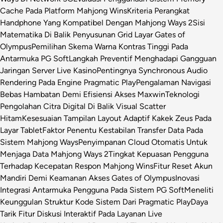
Cache Pada Platform Mahjong Wins
Kriteria Perangkat
Handphone Yang Kompatibel Dengan Mahjong Ways 2
Sisi
Matematika Di Balik Penyusunan Grid Layar Gates of
Olympus
Pemilihan Skema Warna Kontras Tinggi Pada
Antarmuka PG Soft
Langkah Preventif Menghadapi Gangguan
Jaringan Server Live Kasino
Pentingnya Synchronous Audio
Rendering Pada Engine Pragmatic Play
Pengalaman Navigasi
Bebas Hambatan Demi Efisiensi Akses Maxwin
Teknologi
Pengolahan Citra Digital Di Balik Visual Scatter
Hitam
Kesesuaian Tampilan Layout Adaptif Kakek Zeus Pada
Layar Tablet
Faktor Penentu Kestabilan Transfer Data Pada
Sistem Mahjong Ways
Penyimpanan Cloud Otomatis Untuk
Menjaga Data Mahjong Ways 2
Tingkat Kepuasan Pengguna
Terhadap Kecepatan Respon Mahjong Wins
Fitur Reset Akun
Mandiri Demi Keamanan Akses Gates of Olympus
Inovasi
Integrasi Antarmuka Pengguna Pada Sistem PG Soft
Meneliti
Keunggulan Struktur Kode Sistem Dari Pragmatic Play
Daya
Tarik Fitur Diskusi Interaktif Pada Layanan Live