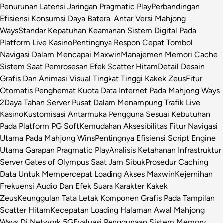
Penurunan Latensi Jaringan Pragmatic Play
Perbandingan
Efisiensi Konsumsi Daya Baterai Antar Versi Mahjong
Ways
Standar Kepatuhan Keamanan Sistem Digital Pada
Platform Live Kasino
Pentingnya Respon Cepat Tombol
Navigasi Dalam Mencapai Maxwin
Manajemen Memori Cache
Sistem Saat Pemrosesan Efek Scatter Hitam
Detail Desain
Grafis Dan Animasi Visual Tingkat Tinggi Kakek Zeus
Fitur
Otomatis Penghemat Kuota Data Internet Pada Mahjong Ways
2
Daya Tahan Server Pusat Dalam Menampung Trafik Live
Kasino
Kustomisasi Antarmuka Pengguna Sesuai Kebutuhan
Pada Platform PG Soft
Kemudahan Aksesibilitas Fitur Navigasi
Utama Pada Mahjong Wins
Pentingnya Efisiensi Script Engine
Utama Garapan Pragmatic Play
Analisis Ketahanan Infrastruktur
Server Gates of Olympus Saat Jam Sibuk
Prosedur Caching
Data Untuk Mempercepat Loading Akses Maxwin
Kejernihan
Frekuensi Audio Dan Efek Suara Karakter Kakek
Zeus
Keunggulan Tata Letak Komponen Grafis Pada Tampilan
Scatter Hitam
Kecepatan Loading Halaman Awal Mahjong
Ways Di Network 5G
Evaluasi Penggunaan Sistem Memory