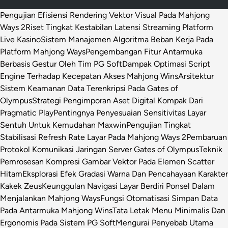
Pengujian Efisiensi Rendering Vektor Visual Pada Mahjong
Ways 2
Riset Tingkat Kestabilan Latensi Streaming Platform
Live Kasino
Sistem Manajemen Algoritma Beban Kerja Pada
Platform Mahjong Ways
Pengembangan Fitur Antarmuka
Berbasis Gestur Oleh Tim PG Soft
Dampak Optimasi Script
Engine Terhadap Kecepatan Akses Mahjong Wins
Arsitektur
Sistem Keamanan Data Terenkripsi Pada Gates of
Olympus
Strategi Pengimporan Aset Digital Kompak Dari
Pragmatic Play
Pentingnya Penyesuaian Sensitivitas Layar
Sentuh Untuk Kemudahan Maxwin
Pengujian Tingkat
Stabilisasi Refresh Rate Layar Pada Mahjong Ways 2
Pembaruan
Protokol Komunikasi Jaringan Server Gates of Olympus
Teknik
Pemrosesan Kompresi Gambar Vektor Pada Elemen Scatter
Hitam
Eksplorasi Efek Gradasi Warna Dan Pencahayaan Karakter
Kakek Zeus
Keunggulan Navigasi Layar Berdiri Ponsel Dalam
Menjalankan Mahjong Ways
Fungsi Otomatisasi Simpan Data
Pada Antarmuka Mahjong Wins
Tata Letak Menu Minimalis Dan
Ergonomis Pada Sistem PG Soft
Mengurai Penyebab Utama