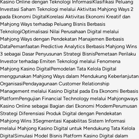
Kasino Online dengan Teknologi Informasi
Klasifikasi Peluang
Investasi Saham Teknologi melalui Aktivitas Mahjong Ways 2
pada Ekonomi Digital
Korelasi Aktivitas Ekonomi Kreatif dan
Mahjong Ways terhadap Peluang Bisnis Berbasis
Teknologi
Optimalisasi Nilai Perusahaan Digital melalui
Mahjong Ways dengan Pendekatan Manajemen Berbasis
Data
Pemanfaatan Predictive Analytics Berbasis Mahjong Wins
3 sebagai Dasar Penyusunan Strategi Bisnis
Pemetaan Perilaku
Investor terhadap Emiten Teknologi melalui Fenomena
Mahjong Kasino Digital
Pemodelan Tata Kelola Digital
menggunakan Mahjong Ways dalam Mendukung Keberlanjutan
Organisasi
Pendayagunaan Customer Relationship
Management melalui Kasino Digital pada Era Ekonomi Berbasis
Platform
Pengujian Financial Technology melalui Mahjongways
Kasino Online sebagai Bagian dari Ekonomi Modern
Perumusan
Strategi Diferensiasi Produk Digital dengan Pendekatan
Mahjong Wins 3
Segmentasi Kapabilitas Sistem Informasi
melalui Mahjong Kasino Digital untuk Mendukung Tata Kelola
Digital
Simulasi Model Bisnis Platform Kasino Digital dalam