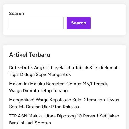
i
d
d
i
Search
n
e
o
Search
A
s
u
s
Artikel Terbaru
i
l
Detik-Detik Angkot Trayek Laha Tabrak Kios di Rumah
a
Tiga! Diduga Sopir Mengantuk
,
Malam Ini Maluku Bergetar! Gempa M5,1 Terjadi,
P
Warga Diminta Tetap Tenang
o
l
Mengerikan! Warga Kepulauan Sula Ditemukan Tewas
i
Setelah Ditelan Ular Piton Raksasa
s
TPP ASN Maluku Utara Dipotong 10 Persen! Kebijakan
i
Baru Ini Jadi Sorotan
M