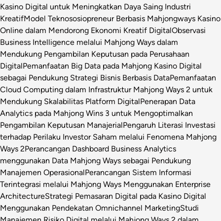
Kasino Digital untuk Meningkatkan Daya Saing Industri
Kreatif
Model Teknososiopreneur Berbasis Mahjongways Kasino
Online dalam Mendorong Ekonomi Kreatif Digital
Observasi
Business Intelligence melalui Mahjong Ways dalam
Mendukung Pengambilan Keputusan pada Perusahaan
Digital
Pemanfaatan Big Data pada Mahjong Kasino Digital
sebagai Pendukung Strategi Bisnis Berbasis Data
Pemanfaatan
Cloud Computing dalam Infrastruktur Mahjong Ways 2 untuk
Mendukung Skalabilitas Platform Digital
Penerapan Data
Analytics pada Mahjong Wins 3 untuk Mengoptimalkan
Pengambilan Keputusan Manajerial
Pengaruh Literasi Investasi
terhadap Perilaku Investor Saham melalui Fenomena Mahjong
Ways 2
Perancangan Dashboard Business Analytics
menggunakan Data Mahjong Ways sebagai Pendukung
Manajemen Operasional
Perancangan Sistem Informasi
Terintegrasi melalui Mahjong Ways Menggunakan Enterprise
Architecture
Strategi Pemasaran Digital pada Kasino Digital
Menggunakan Pendekatan Omnichannel Marketing
Studi
Manajemen Risiko Digital melalui Mahjong Ways 2 dalam