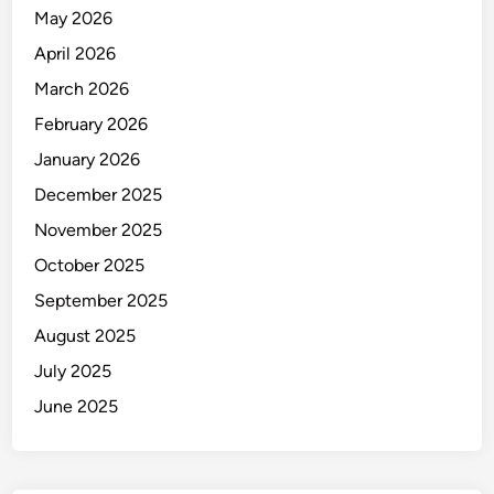
May 2026
L
o
April 2026
n
March 2026
g
February 2026
s
o
January 2026
r
December 2025
,
November 2025
1
O
October 2025
r
September 2025
a
August 2025
n
g
July 2025
T
June 2025
e
w
a