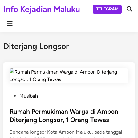
Skip
Info Kejadian Maluku
TELEGRAM
to
Ope
Sear
content
Main
Menu
Diterjang Longsor
P
Musibah
o
s
Rumah Permukiman Warga di Ambon
t
Diterjang Longsor, 1 Orang Tewas
e
Bencana longsor Kota Ambon Maluku, pada tanggal
d