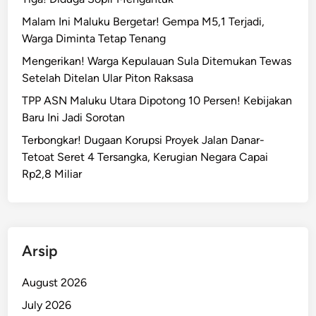
r
Malam Ini Maluku Bergetar! Gempa M5,1 Terjadi,
g
Warga Diminta Tetap Tenang
a
d
Mengerikan! Warga Kepulauan Sula Ditemukan Tewas
i
Setelah Ditelan Ular Piton Raksasa
A
TPP ASN Maluku Utara Dipotong 10 Persen! Kebijakan
m
Baru Ini Jadi Sorotan
b
Terbongkar! Dugaan Korupsi Proyek Jalan Danar-
o
Tetoat Seret 4 Tersangka, Kerugian Negara Capai
n
Rp2,8 Miliar
D
i
t
e
r
Arsip
j
a
August 2026
n
July 2026
g