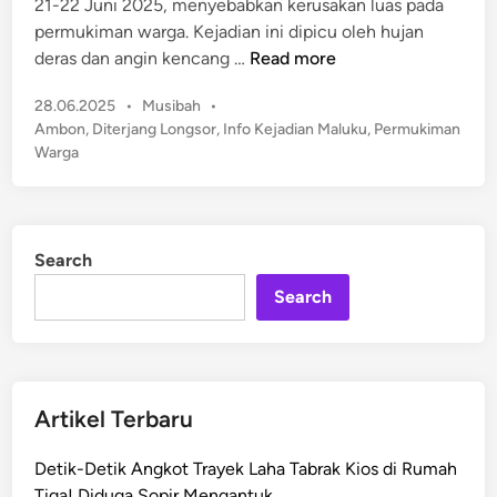
21-22 Juni 2025, menyebabkan kerusakan luas pada
i
permukiman warga. Kejadian ini dipicu oleh hujan
n
R
deras dan angin kencang …
Read more
u
P
28.06.2025
•
Musibah
•
m
o
Ambon
,
Diterjang Longsor
,
Info Kejadian Maluku
,
Permukiman
a
s
Warga
h
t
P
e
e
d
r
i
Search
n
m
u
Search
k
i
m
a
Artikel Terbaru
n
W
Detik-Detik Angkot Trayek Laha Tabrak Kios di Rumah
a
Tiga! Diduga Sopir Mengantuk