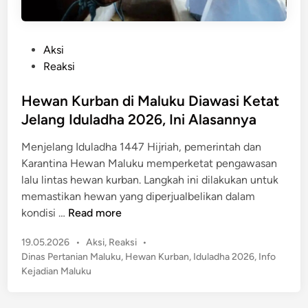
P
Aksi
o
Reaksi
s
t
Hewan Kurban di Maluku Diawasi Ketat
e
Jelang Iduladha 2026, Ini Alasannya
d
Menjelang Iduladha 1447 Hijriah, pemerintah dan
i
Karantina Hewan Maluku memperketat pengawasan
n
lalu lintas hewan kurban. Langkah ini dilakukan untuk
memastikan hewan yang diperjualbelikan dalam
H
kondisi …
Read more
e
P
19.05.2026
•
Aksi
,
Reaksi
•
w
o
Dinas Pertanian Maluku
,
Hewan Kurban
,
Iduladha 2026
,
Info
a
s
Kejadian Maluku
n
t
K
e