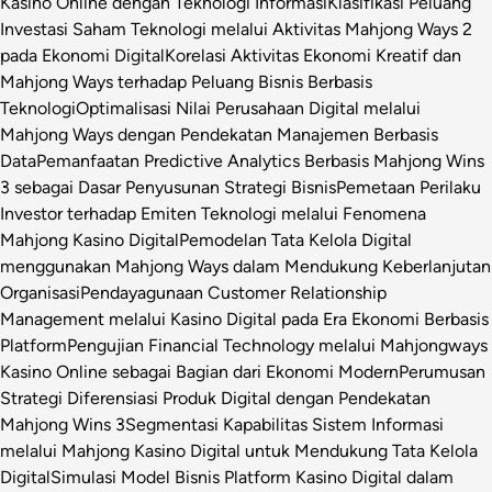
Kasino Online dengan Teknologi Informasi
Klasifikasi Peluang
Investasi Saham Teknologi melalui Aktivitas Mahjong Ways 2
pada Ekonomi Digital
Korelasi Aktivitas Ekonomi Kreatif dan
Mahjong Ways terhadap Peluang Bisnis Berbasis
Teknologi
Optimalisasi Nilai Perusahaan Digital melalui
Mahjong Ways dengan Pendekatan Manajemen Berbasis
Data
Pemanfaatan Predictive Analytics Berbasis Mahjong Wins
3 sebagai Dasar Penyusunan Strategi Bisnis
Pemetaan Perilaku
Investor terhadap Emiten Teknologi melalui Fenomena
Mahjong Kasino Digital
Pemodelan Tata Kelola Digital
menggunakan Mahjong Ways dalam Mendukung Keberlanjutan
Organisasi
Pendayagunaan Customer Relationship
Management melalui Kasino Digital pada Era Ekonomi Berbasis
Platform
Pengujian Financial Technology melalui Mahjongways
Kasino Online sebagai Bagian dari Ekonomi Modern
Perumusan
Strategi Diferensiasi Produk Digital dengan Pendekatan
Mahjong Wins 3
Segmentasi Kapabilitas Sistem Informasi
melalui Mahjong Kasino Digital untuk Mendukung Tata Kelola
Digital
Simulasi Model Bisnis Platform Kasino Digital dalam