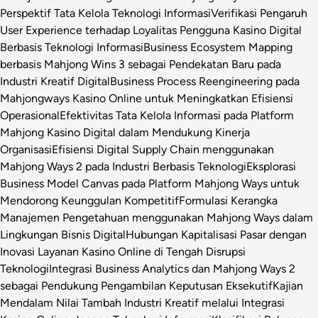
Perspektif Tata Kelola Teknologi Informasi
Verifikasi Pengaruh
User Experience terhadap Loyalitas Pengguna Kasino Digital
Berbasis Teknologi Informasi
Business Ecosystem Mapping
berbasis Mahjong Wins 3 sebagai Pendekatan Baru pada
Industri Kreatif Digital
Business Process Reengineering pada
Mahjongways Kasino Online untuk Meningkatkan Efisiensi
Operasional
Efektivitas Tata Kelola Informasi pada Platform
Mahjong Kasino Digital dalam Mendukung Kinerja
Organisasi
Efisiensi Digital Supply Chain menggunakan
Mahjong Ways 2 pada Industri Berbasis Teknologi
Eksplorasi
Business Model Canvas pada Platform Mahjong Ways untuk
Mendorong Keunggulan Kompetitif
Formulasi Kerangka
Manajemen Pengetahuan menggunakan Mahjong Ways dalam
Lingkungan Bisnis Digital
Hubungan Kapitalisasi Pasar dengan
Inovasi Layanan Kasino Online di Tengah Disrupsi
Teknologi
Integrasi Business Analytics dan Mahjong Ways 2
sebagai Pendukung Pengambilan Keputusan Eksekutif
Kajian
Mendalam Nilai Tambah Industri Kreatif melalui Integrasi