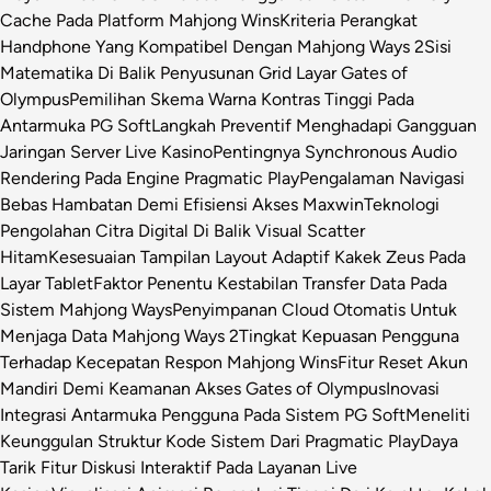
Cache Pada Platform Mahjong Wins
Kriteria Perangkat
Handphone Yang Kompatibel Dengan Mahjong Ways 2
Sisi
Matematika Di Balik Penyusunan Grid Layar Gates of
Olympus
Pemilihan Skema Warna Kontras Tinggi Pada
Antarmuka PG Soft
Langkah Preventif Menghadapi Gangguan
Jaringan Server Live Kasino
Pentingnya Synchronous Audio
Rendering Pada Engine Pragmatic Play
Pengalaman Navigasi
Bebas Hambatan Demi Efisiensi Akses Maxwin
Teknologi
Pengolahan Citra Digital Di Balik Visual Scatter
Hitam
Kesesuaian Tampilan Layout Adaptif Kakek Zeus Pada
Layar Tablet
Faktor Penentu Kestabilan Transfer Data Pada
Sistem Mahjong Ways
Penyimpanan Cloud Otomatis Untuk
Menjaga Data Mahjong Ways 2
Tingkat Kepuasan Pengguna
Terhadap Kecepatan Respon Mahjong Wins
Fitur Reset Akun
Mandiri Demi Keamanan Akses Gates of Olympus
Inovasi
Integrasi Antarmuka Pengguna Pada Sistem PG Soft
Meneliti
Keunggulan Struktur Kode Sistem Dari Pragmatic Play
Daya
Tarik Fitur Diskusi Interaktif Pada Layanan Live