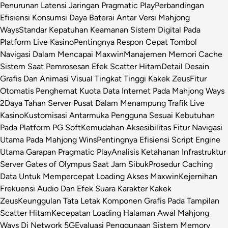
Penurunan Latensi Jaringan Pragmatic Play
Perbandingan
Efisiensi Konsumsi Daya Baterai Antar Versi Mahjong
Ways
Standar Kepatuhan Keamanan Sistem Digital Pada
Platform Live Kasino
Pentingnya Respon Cepat Tombol
Navigasi Dalam Mencapai Maxwin
Manajemen Memori Cache
Sistem Saat Pemrosesan Efek Scatter Hitam
Detail Desain
Grafis Dan Animasi Visual Tingkat Tinggi Kakek Zeus
Fitur
Otomatis Penghemat Kuota Data Internet Pada Mahjong Ways
2
Daya Tahan Server Pusat Dalam Menampung Trafik Live
Kasino
Kustomisasi Antarmuka Pengguna Sesuai Kebutuhan
Pada Platform PG Soft
Kemudahan Aksesibilitas Fitur Navigasi
Utama Pada Mahjong Wins
Pentingnya Efisiensi Script Engine
Utama Garapan Pragmatic Play
Analisis Ketahanan Infrastruktur
Server Gates of Olympus Saat Jam Sibuk
Prosedur Caching
Data Untuk Mempercepat Loading Akses Maxwin
Kejernihan
Frekuensi Audio Dan Efek Suara Karakter Kakek
Zeus
Keunggulan Tata Letak Komponen Grafis Pada Tampilan
Scatter Hitam
Kecepatan Loading Halaman Awal Mahjong
Ways Di Network 5G
Evaluasi Penggunaan Sistem Memory