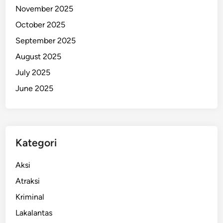
November 2025
a
2
October 2025
0
September 2025
2
August 2025
6
,
July 2025
I
June 2025
n
i
A
l
Kategori
a
s
Aksi
a
n
Atraksi
n
Kriminal
y
Lakalantas
a