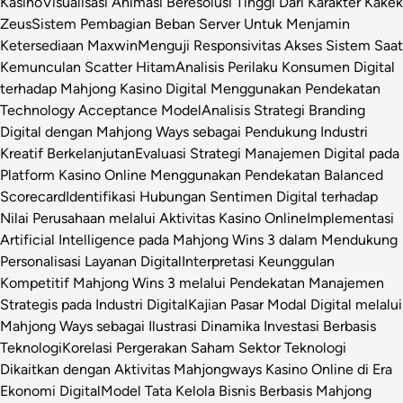
Kasino
Visualisasi Animasi Beresolusi Tinggi Dari Karakter Kakek
Zeus
Sistem Pembagian Beban Server Untuk Menjamin
Ketersediaan Maxwin
Menguji Responsivitas Akses Sistem Saat
Kemunculan Scatter Hitam
Analisis Perilaku Konsumen Digital
terhadap Mahjong Kasino Digital Menggunakan Pendekatan
Technology Acceptance Model
Analisis Strategi Branding
Digital dengan Mahjong Ways sebagai Pendukung Industri
Kreatif Berkelanjutan
Evaluasi Strategi Manajemen Digital pada
Platform Kasino Online Menggunakan Pendekatan Balanced
Scorecard
Identifikasi Hubungan Sentimen Digital terhadap
Nilai Perusahaan melalui Aktivitas Kasino Online
Implementasi
Artificial Intelligence pada Mahjong Wins 3 dalam Mendukung
Personalisasi Layanan Digital
Interpretasi Keunggulan
Kompetitif Mahjong Wins 3 melalui Pendekatan Manajemen
Strategis pada Industri Digital
Kajian Pasar Modal Digital melalui
Mahjong Ways sebagai Ilustrasi Dinamika Investasi Berbasis
Teknologi
Korelasi Pergerakan Saham Sektor Teknologi
Dikaitkan dengan Aktivitas Mahjongways Kasino Online di Era
Ekonomi Digital
Model Tata Kelola Bisnis Berbasis Mahjong