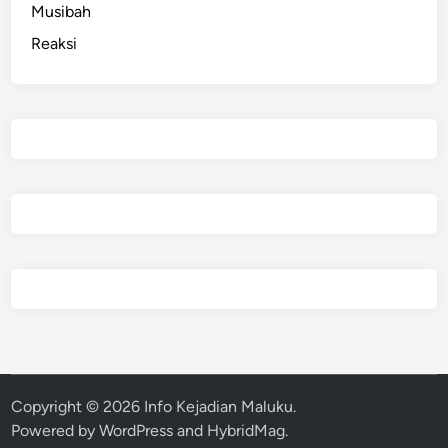
Musibah
Reaksi
Copyright © 2026
Info Kejadian Maluku
.
Powered by
WordPress
and
HybridMag
.