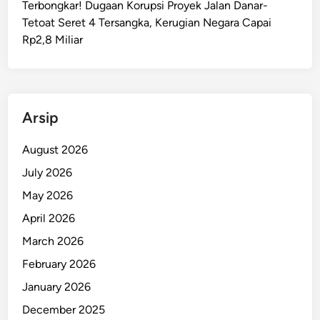
Terbongkar! Dugaan Korupsi Proyek Jalan Danar-
i
Tetoat Seret 4 Tersangka, Kerugian Negara Capai
K
Rp2,8 Miliar
e
t
a
t
J
Arsip
e
l
August 2026
a
July 2026
n
May 2026
g
I
April 2026
d
March 2026
u
February 2026
l
a
January 2026
d
December 2025
h