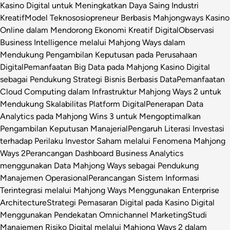
Kasino Digital untuk Meningkatkan Daya Saing Industri
Kreatif
Model Teknososiopreneur Berbasis Mahjongways Kasino
Online dalam Mendorong Ekonomi Kreatif Digital
Observasi
Business Intelligence melalui Mahjong Ways dalam
Mendukung Pengambilan Keputusan pada Perusahaan
Digital
Pemanfaatan Big Data pada Mahjong Kasino Digital
sebagai Pendukung Strategi Bisnis Berbasis Data
Pemanfaatan
Cloud Computing dalam Infrastruktur Mahjong Ways 2 untuk
Mendukung Skalabilitas Platform Digital
Penerapan Data
Analytics pada Mahjong Wins 3 untuk Mengoptimalkan
Pengambilan Keputusan Manajerial
Pengaruh Literasi Investasi
terhadap Perilaku Investor Saham melalui Fenomena Mahjong
Ways 2
Perancangan Dashboard Business Analytics
menggunakan Data Mahjong Ways sebagai Pendukung
Manajemen Operasional
Perancangan Sistem Informasi
Terintegrasi melalui Mahjong Ways Menggunakan Enterprise
Architecture
Strategi Pemasaran Digital pada Kasino Digital
Menggunakan Pendekatan Omnichannel Marketing
Studi
Manajemen Risiko Digital melalui Mahjong Ways 2 dalam