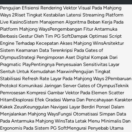
Pengujian Efisiensi Rendering Vektor Visual Pada Mahjong
Ways 2
Riset Tingkat Kestabilan Latensi Streaming Platform
Live Kasino
Sistem Manajemen Algoritma Beban Kerja Pada
Platform Mahjong Ways
Pengembangan Fitur Antarmuka
Berbasis Gestur Oleh Tim PG Soft
Dampak Optimasi Script
Engine Terhadap Kecepatan Akses Mahjong Wins
Arsitektur
Sistem Keamanan Data Terenkripsi Pada Gates of
Olympus
Strategi Pengimporan Aset Digital Kompak Dari
Pragmatic Play
Pentingnya Penyesuaian Sensitivitas Layar
Sentuh Untuk Kemudahan Maxwin
Pengujian Tingkat
Stabilisasi Refresh Rate Layar Pada Mahjong Ways 2
Pembaruan
Protokol Komunikasi Jaringan Server Gates of Olympus
Teknik
Pemrosesan Kompresi Gambar Vektor Pada Elemen Scatter
Hitam
Eksplorasi Efek Gradasi Warna Dan Pencahayaan Karakter
Kakek Zeus
Keunggulan Navigasi Layar Berdiri Ponsel Dalam
Menjalankan Mahjong Ways
Fungsi Otomatisasi Simpan Data
Pada Antarmuka Mahjong Wins
Tata Letak Menu Minimalis Dan
Ergonomis Pada Sistem PG Soft
Mengurai Penyebab Utama