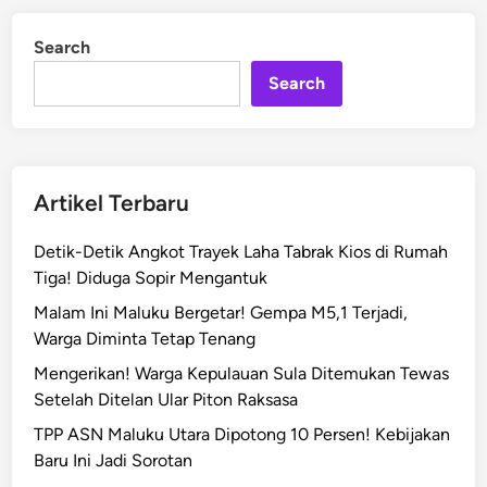
u
d
r
i
Search
n
b
a
Search
n
d
i
M
Artikel Terbaru
a
l
Detik-Detik Angkot Trayek Laha Tabrak Kios di Rumah
u
Tiga! Diduga Sopir Mengantuk
k
Malam Ini Maluku Bergetar! Gempa M5,1 Terjadi,
u
Warga Diminta Tetap Tenang
D
i
Mengerikan! Warga Kepulauan Sula Ditemukan Tewas
a
Setelah Ditelan Ular Piton Raksasa
w
TPP ASN Maluku Utara Dipotong 10 Persen! Kebijakan
a
Baru Ini Jadi Sorotan
s