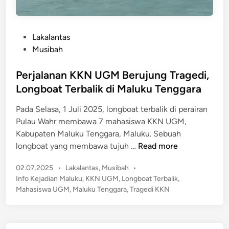
P
Lakalantas
o
Musibah
s
t
Perjalanan KKN UGM Berujung Tragedi,
e
Longboat Terbalik di Maluku Tenggara
d
Pada Selasa, 1 Juli 2025, longboat terbalik di perairan
i
Pulau Wahr membawa 7 mahasiswa KKN UGM,
n
Kabupaten Maluku Tenggara, Maluku. Sebuah
P
longboat yang membawa tujuh …
Read more
e
P
02.07.2025
•
Lakalantas
,
Musibah
•
r
o
Info Kejadian Maluku
,
KKN UGM
,
Longboat Terbalik
,
j
s
Mahasiswa UGM
,
Maluku Tenggara
,
Tragedi KKN
a
t
l
e
a
d