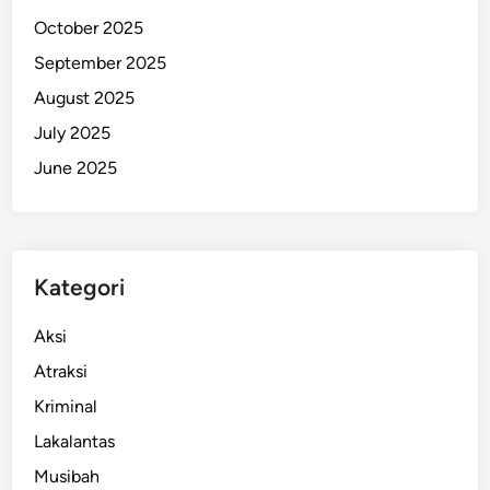
l
October 2025
i
September 2025
k
August 2025
d
i
July 2025
M
June 2025
a
l
u
k
Kategori
u
T
Aksi
e
n
Atraksi
g
Kriminal
g
Lakalantas
a
r
Musibah