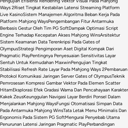
Pengujian Efisiensi Rendering Vektor Visual Pada Mahjong
Ways 2
Riset Tingkat Kestabilan Latensi Streaming Platform
Live Kasino
Sistem Manajemen Algoritma Beban Kerja Pada
Platform Mahjong Ways
Pengembangan Fitur Antarmuka
Berbasis Gestur Oleh Tim PG Soft
Dampak Optimasi Script
Engine Terhadap Kecepatan Akses Mahjong Wins
Arsitektur
Sistem Keamanan Data Terenkripsi Pada Gates of
Olympus
Strategi Pengimporan Aset Digital Kompak Dari
Pragmatic Play
Pentingnya Penyesuaian Sensitivitas Layar
Sentuh Untuk Kemudahan Maxwin
Pengujian Tingkat
Stabilisasi Refresh Rate Layar Pada Mahjong Ways 2
Pembaruan
Protokol Komunikasi Jaringan Server Gates of Olympus
Teknik
Pemrosesan Kompresi Gambar Vektor Pada Elemen Scatter
Hitam
Eksplorasi Efek Gradasi Warna Dan Pencahayaan Karakter
Kakek Zeus
Keunggulan Navigasi Layar Berdiri Ponsel Dalam
Menjalankan Mahjong Ways
Fungsi Otomatisasi Simpan Data
Pada Antarmuka Mahjong Wins
Tata Letak Menu Minimalis Dan
Ergonomis Pada Sistem PG Soft
Mengurai Penyebab Utama
Penurunan Latensi Jaringan Pragmatic Play
Perbandingan