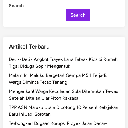
n
i
Search
n
a
Search
n
K
K
N
U
Artikel Terbaru
G
M
Detik-Detik Angkot Trayek Laha Tabrak Kios di Rumah
B
Tiga! Diduga Sopir Mengantuk
e
Malam Ini Maluku Bergetar! Gempa M5,1 Terjadi,
r
Warga Diminta Tetap Tenang
u
j
Mengerikan! Warga Kepulauan Sula Ditemukan Tewas
u
Setelah Ditelan Ular Piton Raksasa
n
TPP ASN Maluku Utara Dipotong 10 Persen! Kebijakan
g
Baru Ini Jadi Sorotan
T
Terbongkar! Dugaan Korupsi Proyek Jalan Danar-
r