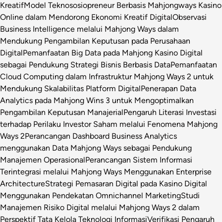
Kreatif
Model Teknososiopreneur Berbasis Mahjongways Kasino
Online dalam Mendorong Ekonomi Kreatif Digital
Observasi
Business Intelligence melalui Mahjong Ways dalam
Mendukung Pengambilan Keputusan pada Perusahaan
Digital
Pemanfaatan Big Data pada Mahjong Kasino Digital
sebagai Pendukung Strategi Bisnis Berbasis Data
Pemanfaatan
Cloud Computing dalam Infrastruktur Mahjong Ways 2 untuk
Mendukung Skalabilitas Platform Digital
Penerapan Data
Analytics pada Mahjong Wins 3 untuk Mengoptimalkan
Pengambilan Keputusan Manajerial
Pengaruh Literasi Investasi
terhadap Perilaku Investor Saham melalui Fenomena Mahjong
Ways 2
Perancangan Dashboard Business Analytics
menggunakan Data Mahjong Ways sebagai Pendukung
Manajemen Operasional
Perancangan Sistem Informasi
Terintegrasi melalui Mahjong Ways Menggunakan Enterprise
Architecture
Strategi Pemasaran Digital pada Kasino Digital
Menggunakan Pendekatan Omnichannel Marketing
Studi
Manajemen Risiko Digital melalui Mahjong Ways 2 dalam
Perspektif Tata Kelola Teknologi Informasi
Verifikasi Pengaruh