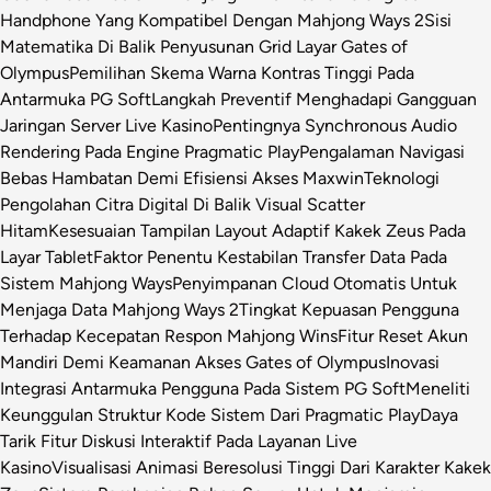
Handphone Yang Kompatibel Dengan Mahjong Ways 2
Sisi
Matematika Di Balik Penyusunan Grid Layar Gates of
Olympus
Pemilihan Skema Warna Kontras Tinggi Pada
Antarmuka PG Soft
Langkah Preventif Menghadapi Gangguan
Jaringan Server Live Kasino
Pentingnya Synchronous Audio
Rendering Pada Engine Pragmatic Play
Pengalaman Navigasi
Bebas Hambatan Demi Efisiensi Akses Maxwin
Teknologi
Pengolahan Citra Digital Di Balik Visual Scatter
Hitam
Kesesuaian Tampilan Layout Adaptif Kakek Zeus Pada
Layar Tablet
Faktor Penentu Kestabilan Transfer Data Pada
Sistem Mahjong Ways
Penyimpanan Cloud Otomatis Untuk
Menjaga Data Mahjong Ways 2
Tingkat Kepuasan Pengguna
Terhadap Kecepatan Respon Mahjong Wins
Fitur Reset Akun
Mandiri Demi Keamanan Akses Gates of Olympus
Inovasi
Integrasi Antarmuka Pengguna Pada Sistem PG Soft
Meneliti
Keunggulan Struktur Kode Sistem Dari Pragmatic Play
Daya
Tarik Fitur Diskusi Interaktif Pada Layanan Live
Kasino
Visualisasi Animasi Beresolusi Tinggi Dari Karakter Kakek