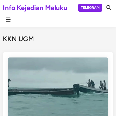
Skip
Info Kejadian Maluku
TELEGRAM
to
Ope
Sear
content
Main
Menu
KKN UGM