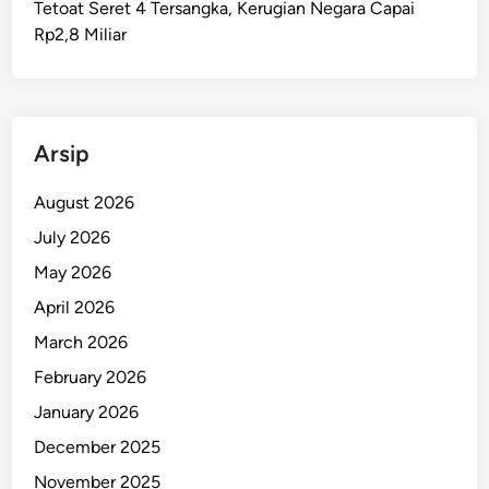
Tetoat Seret 4 Tersangka, Kerugian Negara Capai
a
Rp2,8 Miliar
g
e
d
i
,
Arsip
L
o
August 2026
n
July 2026
g
May 2026
b
o
April 2026
a
March 2026
t
February 2026
T
e
January 2026
r
December 2025
b
November 2025
a