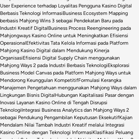
User Experience terhadap Loyalitas Pengguna Kasino Digital
Berbasis Teknologi Informasi
Business Ecosystem Mapping
berbasis Mahjong Wins 3 sebagai Pendekatan Baru pada
Industri Kreatif Digital
Business Process Reengineering pada
Mahjongways Kasino Online untuk Meningkatkan Efisiensi
Operasional
Efektivitas Tata Kelola Informasi pada Platform
Mahjong Kasino Digital dalam Mendukung Kinerja
Organisasi
Efisiensi Digital Supply Chain menggunakan
Mahjong Ways 2 pada Industri Berbasis Teknologi
Eksplorasi
Business Model Canvas pada Platform Mahjong Ways untuk
Mendorong Keunggulan Kompetitif
Formulasi Kerangka
Manajemen Pengetahuan menggunakan Mahjong Ways dalam
Lingkungan Bisnis Digital
Hubungan Kapitalisasi Pasar dengan
Inovasi Layanan Kasino Online di Tengah Disrupsi
Teknologi
Integrasi Business Analytics dan Mahjong Ways 2
sebagai Pendukung Pengambilan Keputusan Eksekutif
Kajian
Mendalam Nilai Tambah Industri Kreatif melalui Integrasi
Kasino Online dengan Teknologi Informasi
Klasifikasi Peluang