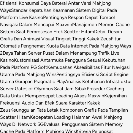
Efisiensi Konsumsi Daya Baterai Antar Versi Mahjong
Ways
Standar Kepatuhan Keamanan Sistem Digital Pada
Platform Live Kasino
Pentingnya Respon Cepat Tombol
Navigasi Dalam Mencapai Maxwin
Manajemen Memori Cache
Sistem Saat Pemrosesan Efek Scatter Hitam
Detail Desain
Grafis Dan Animasi Visual Tingkat Tinggi Kakek Zeus
Fitur
Otomatis Penghemat Kuota Data Internet Pada Mahjong Ways
2
Daya Tahan Server Pusat Dalam Menampung Trafik Live
Kasino
Kustomisasi Antarmuka Pengguna Sesuai Kebutuhan
Pada Platform PG Soft
Kemudahan Aksesibilitas Fitur Navigasi
Utama Pada Mahjong Wins
Pentingnya Efisiensi Script Engine
Utama Garapan Pragmatic Play
Analisis Ketahanan Infrastruktur
Server Gates of Olympus Saat Jam Sibuk
Prosedur Caching
Data Untuk Mempercepat Loading Akses Maxwin
Kejernihan
Frekuensi Audio Dan Efek Suara Karakter Kakek
Zeus
Keunggulan Tata Letak Komponen Grafis Pada Tampilan
Scatter Hitam
Kecepatan Loading Halaman Awal Mahjong
Ways Di Network 5G
Evaluasi Penggunaan Sistem Memory
Cache Pada Platform Mahjong Wins
Kriteria Perangkat