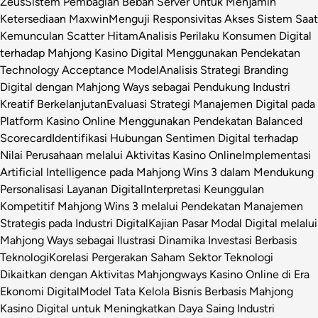
Zeus
Sistem Pembagian Beban Server Untuk Menjamin
Ketersediaan Maxwin
Menguji Responsivitas Akses Sistem Saat
Kemunculan Scatter Hitam
Analisis Perilaku Konsumen Digital
terhadap Mahjong Kasino Digital Menggunakan Pendekatan
Technology Acceptance Model
Analisis Strategi Branding
Digital dengan Mahjong Ways sebagai Pendukung Industri
Kreatif Berkelanjutan
Evaluasi Strategi Manajemen Digital pada
Platform Kasino Online Menggunakan Pendekatan Balanced
Scorecard
Identifikasi Hubungan Sentimen Digital terhadap
Nilai Perusahaan melalui Aktivitas Kasino Online
Implementasi
Artificial Intelligence pada Mahjong Wins 3 dalam Mendukung
Personalisasi Layanan Digital
Interpretasi Keunggulan
Kompetitif Mahjong Wins 3 melalui Pendekatan Manajemen
Strategis pada Industri Digital
Kajian Pasar Modal Digital melalui
Mahjong Ways sebagai Ilustrasi Dinamika Investasi Berbasis
Teknologi
Korelasi Pergerakan Saham Sektor Teknologi
Dikaitkan dengan Aktivitas Mahjongways Kasino Online di Era
Ekonomi Digital
Model Tata Kelola Bisnis Berbasis Mahjong
Kasino Digital untuk Meningkatkan Daya Saing Industri