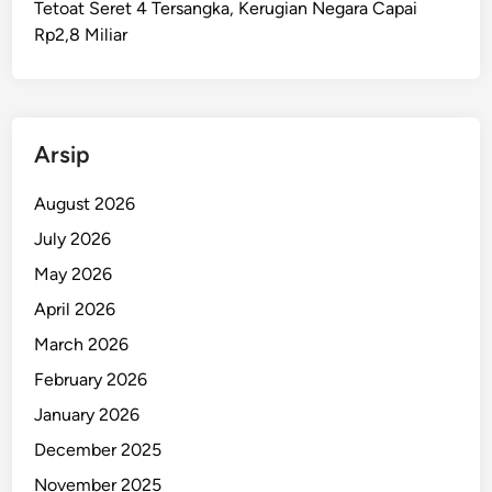
Tetoat Seret 4 Tersangka, Kerugian Negara Capai
l
Rp2,8 Miliar
u
k
u
A
m
Arsip
a
n
August 2026
D
July 2026
a
May 2026
r
i
April 2026
A
March 2026
n
February 2026
c
a
January 2026
m
December 2025
a
November 2025
n