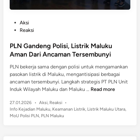
P
Aksi
o
Reaksi
s
t
PLN Gandeng Polisi, Listrik Maluku
e
Aman Dari Ancaman Tersembunyi
d
PLN bekerja sama dengan polisi untuk mengamankan
i
pasokan listrik di Maluku, mengantisipasi berbagai
n
ancaman tersembunyi. Langkah strategis PT PLN Unit
P
Induk Wilayah Maluku dan Maluku …
Read more
L
P
27.01.2026
•
Aksi
,
Reaksi
•
N
o
Info Kejadian Maluku
,
Keamanan Listrik
,
Listrik Maluku Utara
,
G
s
MoU Polisi PLN
,
PLN Maluku
a
t
n
e
d
d