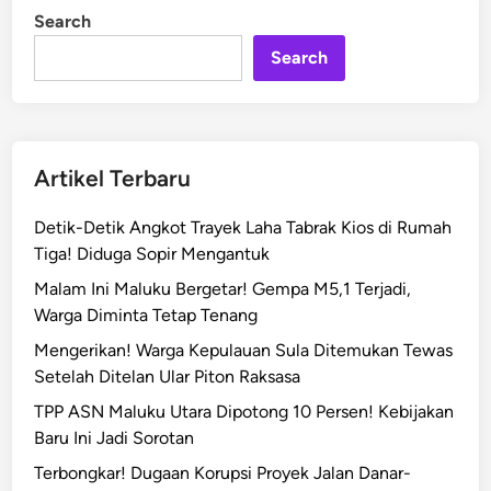
e
i
Search
n
n
Search
g
P
o
l
i
Artikel Terbaru
s
i
Detik-Detik Angkot Trayek Laha Tabrak Kios di Rumah
,
Tiga! Diduga Sopir Mengantuk
L
Malam Ini Maluku Bergetar! Gempa M5,1 Terjadi,
i
Warga Diminta Tetap Tenang
s
t
Mengerikan! Warga Kepulauan Sula Ditemukan Tewas
r
Setelah Ditelan Ular Piton Raksasa
i
TPP ASN Maluku Utara Dipotong 10 Persen! Kebijakan
k
Baru Ini Jadi Sorotan
M
Terbongkar! Dugaan Korupsi Proyek Jalan Danar-
a