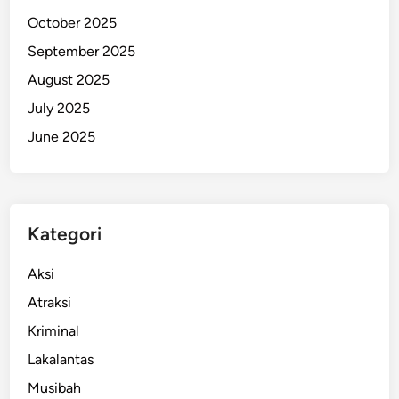
T
October 2025
e
September 2025
r
August 2025
s
e
July 2025
m
June 2025
b
u
n
y
Kategori
i
Aksi
Atraksi
Kriminal
Lakalantas
Musibah