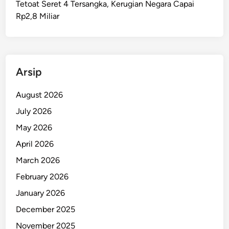
Tetoat Seret 4 Tersangka, Kerugian Negara Capai
l
Rp2,8 Miliar
u
k
u
A
m
Arsip
a
n
August 2026
D
July 2026
a
May 2026
r
i
April 2026
A
March 2026
n
February 2026
c
a
January 2026
m
December 2025
a
November 2025
n