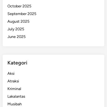
T
October 2025
e
September 2025
r
August 2025
s
e
July 2025
m
June 2025
b
u
n
y
Kategori
i
Aksi
Atraksi
Kriminal
Lakalantas
Musibah