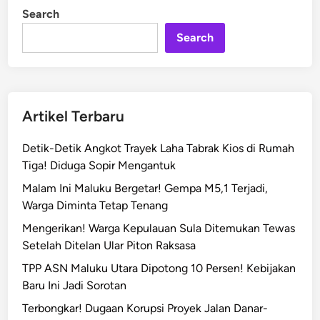
e
i
Search
n
n
Search
g
P
o
l
i
Artikel Terbaru
s
i
Detik-Detik Angkot Trayek Laha Tabrak Kios di Rumah
,
Tiga! Diduga Sopir Mengantuk
L
Malam Ini Maluku Bergetar! Gempa M5,1 Terjadi,
i
Warga Diminta Tetap Tenang
s
t
Mengerikan! Warga Kepulauan Sula Ditemukan Tewas
r
Setelah Ditelan Ular Piton Raksasa
i
TPP ASN Maluku Utara Dipotong 10 Persen! Kebijakan
k
Baru Ini Jadi Sorotan
M
Terbongkar! Dugaan Korupsi Proyek Jalan Danar-
a