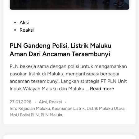
P
Aksi
o
Reaksi
s
t
PLN Gandeng Polisi, Listrik Maluku
e
Aman Dari Ancaman Tersembunyi
d
PLN bekerja sama dengan polisi untuk mengamankan
i
pasokan listrik di Maluku, mengantisipasi berbagai
n
ancaman tersembunyi. Langkah strategis PT PLN Unit
P
Induk Wilayah Maluku dan Maluku …
Read more
L
P
27.01.2026
•
Aksi
,
Reaksi
•
N
o
Info Kejadian Maluku
,
Keamanan Listrik
,
Listrik Maluku Utara
,
G
s
MoU Polisi PLN
,
PLN Maluku
a
t
n
e
d
d