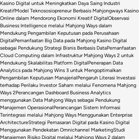
Kasino Digital untuk Meningkatkan Daya Saing Industri
Kreatif
Model Teknososiopreneur Berbasis Mahjongways Kasino
Online dalam Mendorong Ekonomi Kreatif Digital
Observasi
Business Intelligence melalui Mahjong Ways dalam
Mendukung Pengambilan Keputusan pada Perusahaan
Digital
Pemanfaatan Big Data pada Mahjong Kasino Digital
sebagai Pendukung Strategi Bisnis Berbasis Data
Pemanfaatan
Cloud Computing dalam Infrastruktur Mahjong Ways 2 untuk
Mendukung Skalabilitas Platform Digital
Penerapan Data
Analytics pada Mahjong Wins 3 untuk Mengoptimalkan
Pengambilan Keputusan Manajerial
Pengaruh Literasi Investasi
terhadap Perilaku Investor Saham melalui Fenomena Mahjong
Ways 2
Perancangan Dashboard Business Analytics
menggunakan Data Mahjong Ways sebagai Pendukung
Manajemen Operasional
Perancangan Sistem Informasi
Terintegrasi melalui Mahjong Ways Menggunakan Enterprise
Architecture
Strategi Pemasaran Digital pada Kasino Digital
Menggunakan Pendekatan Omnichannel Marketing
Studi
Manajemen Risiko Digital melalui Mahjong Ways 2 dalam