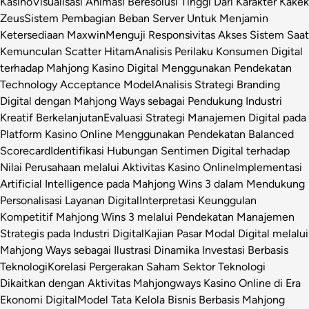
Kasino
Visualisasi Animasi Beresolusi Tinggi Dari Karakter Kakek
Zeus
Sistem Pembagian Beban Server Untuk Menjamin
Ketersediaan Maxwin
Menguji Responsivitas Akses Sistem Saat
Kemunculan Scatter Hitam
Analisis Perilaku Konsumen Digital
terhadap Mahjong Kasino Digital Menggunakan Pendekatan
Technology Acceptance Model
Analisis Strategi Branding
Digital dengan Mahjong Ways sebagai Pendukung Industri
Kreatif Berkelanjutan
Evaluasi Strategi Manajemen Digital pada
Platform Kasino Online Menggunakan Pendekatan Balanced
Scorecard
Identifikasi Hubungan Sentimen Digital terhadap
Nilai Perusahaan melalui Aktivitas Kasino Online
Implementasi
Artificial Intelligence pada Mahjong Wins 3 dalam Mendukung
Personalisasi Layanan Digital
Interpretasi Keunggulan
Kompetitif Mahjong Wins 3 melalui Pendekatan Manajemen
Strategis pada Industri Digital
Kajian Pasar Modal Digital melalui
Mahjong Ways sebagai Ilustrasi Dinamika Investasi Berbasis
Teknologi
Korelasi Pergerakan Saham Sektor Teknologi
Dikaitkan dengan Aktivitas Mahjongways Kasino Online di Era
Ekonomi Digital
Model Tata Kelola Bisnis Berbasis Mahjong