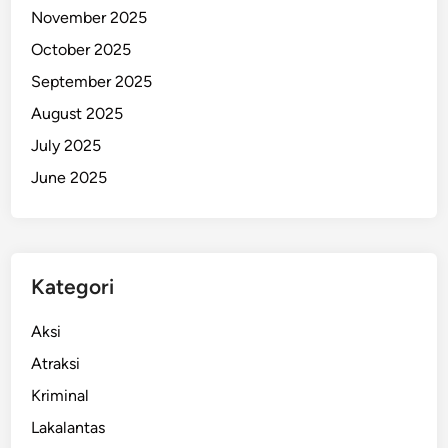
November 2025
h
d
October 2025
i
September 2025
A
August 2025
m
b
July 2025
o
June 2025
n
Kategori
Aksi
Atraksi
Kriminal
Lakalantas