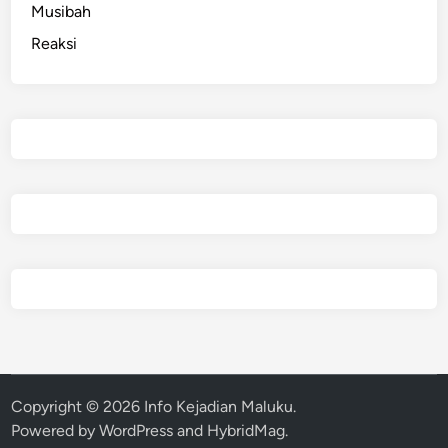
Musibah
Reaksi
Copyright © 2026
Info Kejadian Maluku
.
Powered by
WordPress
and
HybridMag
.