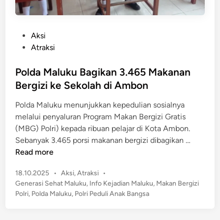
P
Aksi
o
Atraksi
s
t
Polda Maluku Bagikan 3.465 Makanan
e
Bergizi ke Sekolah di Ambon
d
Polda Maluku menunjukkan kepedulian sosialnya
i
melalui penyaluran Program Makan Bergizi Gratis
n
(MBG) Polri) kepada ribuan pelajar di Kota Ambon.
P
Sebanyak 3.465 porsi makanan bergizi dibagikan …
o
Read more
l
P
18.10.2025
•
Aksi
,
Atraksi
•
d
o
Generasi Sehat Maluku
,
Info Kejadian Maluku
,
Makan Bergizi
a
s
Polri
,
Polda Maluku
,
Polri Peduli Anak Bangsa
M
t
a
e