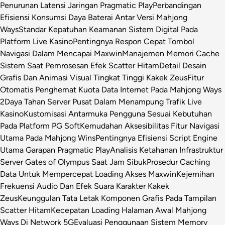
Penurunan Latensi Jaringan Pragmatic Play
Perbandingan
Efisiensi Konsumsi Daya Baterai Antar Versi Mahjong
Ways
Standar Kepatuhan Keamanan Sistem Digital Pada
Platform Live Kasino
Pentingnya Respon Cepat Tombol
Navigasi Dalam Mencapai Maxwin
Manajemen Memori Cache
Sistem Saat Pemrosesan Efek Scatter Hitam
Detail Desain
Grafis Dan Animasi Visual Tingkat Tinggi Kakek Zeus
Fitur
Otomatis Penghemat Kuota Data Internet Pada Mahjong Ways
2
Daya Tahan Server Pusat Dalam Menampung Trafik Live
Kasino
Kustomisasi Antarmuka Pengguna Sesuai Kebutuhan
Pada Platform PG Soft
Kemudahan Aksesibilitas Fitur Navigasi
Utama Pada Mahjong Wins
Pentingnya Efisiensi Script Engine
Utama Garapan Pragmatic Play
Analisis Ketahanan Infrastruktur
Server Gates of Olympus Saat Jam Sibuk
Prosedur Caching
Data Untuk Mempercepat Loading Akses Maxwin
Kejernihan
Frekuensi Audio Dan Efek Suara Karakter Kakek
Zeus
Keunggulan Tata Letak Komponen Grafis Pada Tampilan
Scatter Hitam
Kecepatan Loading Halaman Awal Mahjong
Ways Di Network 5G
Evaluasi Penggunaan Sistem Memory