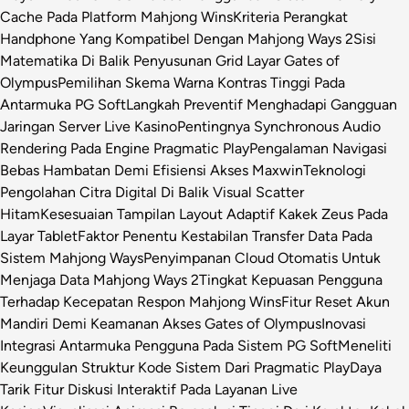
Cache Pada Platform Mahjong Wins
Kriteria Perangkat
Handphone Yang Kompatibel Dengan Mahjong Ways 2
Sisi
Matematika Di Balik Penyusunan Grid Layar Gates of
Olympus
Pemilihan Skema Warna Kontras Tinggi Pada
Antarmuka PG Soft
Langkah Preventif Menghadapi Gangguan
Jaringan Server Live Kasino
Pentingnya Synchronous Audio
Rendering Pada Engine Pragmatic Play
Pengalaman Navigasi
Bebas Hambatan Demi Efisiensi Akses Maxwin
Teknologi
Pengolahan Citra Digital Di Balik Visual Scatter
Hitam
Kesesuaian Tampilan Layout Adaptif Kakek Zeus Pada
Layar Tablet
Faktor Penentu Kestabilan Transfer Data Pada
Sistem Mahjong Ways
Penyimpanan Cloud Otomatis Untuk
Menjaga Data Mahjong Ways 2
Tingkat Kepuasan Pengguna
Terhadap Kecepatan Respon Mahjong Wins
Fitur Reset Akun
Mandiri Demi Keamanan Akses Gates of Olympus
Inovasi
Integrasi Antarmuka Pengguna Pada Sistem PG Soft
Meneliti
Keunggulan Struktur Kode Sistem Dari Pragmatic Play
Daya
Tarik Fitur Diskusi Interaktif Pada Layanan Live