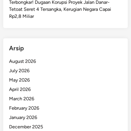
Terbongkar! Dugaan Korupsi Proyek Jalan Danar-
a
Tetoat Seret 4 Tersangka, Kerugian Negara Capai
n
Rp2,8 Miliar
a
n
B
e
r
Arsip
g
i
August 2026
z
July 2026
i
May 2026
k
e
April 2026
S
March 2026
e
February 2026
k
o
January 2026
l
December 2025
a