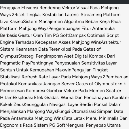
Pengujian Efisiensi Rendering Vektor Visual Pada Mahjong
Ways 2
Riset Tingkat Kestabilan Latensi Streaming Platform
Live Kasino
Sistem Manajemen Algoritma Beban Kerja Pada
Platform Mahjong Ways
Pengembangan Fitur Antarmuka
Berbasis Gestur Oleh Tim PG Soft
Dampak Optimasi Script
Engine Terhadap Kecepatan Akses Mahjong Wins
Arsitektur
Sistem Keamanan Data Terenkripsi Pada Gates of
Olympus
Strategi Pengimporan Aset Digital Kompak Dari
Pragmatic Play
Pentingnya Penyesuaian Sensitivitas Layar
Sentuh Untuk Kemudahan Maxwin
Pengujian Tingkat
Stabilisasi Refresh Rate Layar Pada Mahjong Ways 2
Pembaruan
Protokol Komunikasi Jaringan Server Gates of Olympus
Teknik
Pemrosesan Kompresi Gambar Vektor Pada Elemen Scatter
Hitam
Eksplorasi Efek Gradasi Warna Dan Pencahayaan Karakter
Kakek Zeus
Keunggulan Navigasi Layar Berdiri Ponsel Dalam
Menjalankan Mahjong Ways
Fungsi Otomatisasi Simpan Data
Pada Antarmuka Mahjong Wins
Tata Letak Menu Minimalis Dan
Ergonomis Pada Sistem PG Soft
Mengurai Penyebab Utama