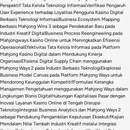
Perspektif Tata Kelola Teknologi Informasi
Verifikasi Pengaruh
User Experience terhadap Loyalitas Pengguna Kasino Digital
Berbasis Teknologi Informasi
Business Ecosystem Mapping
berbasis Mahjong Wins 3 sebagai Pendekatan Baru pada
Industri Kreatif Digital
Business Process Reengineering pada
Mahjongways Kasino Online untuk Meningkatkan Efisiensi
Operasional
Efektivitas Tata Kelola Informasi pada Platform
Mahjong Kasino Digital dalam Mendukung Kinerja
Organisasi
Efisiensi Digital Supply Chain menggunakan
Mahjong Ways 2 pada Industri Berbasis Teknologi
Eksplorasi
Business Model Canvas pada Platform Mahjong Ways untuk
Mendorong Keunggulan Kompetitif
Formulasi Kerangka
Manajemen Pengetahuan menggunakan Mahjong Ways dalam
Lingkungan Bisnis Digital
Hubungan Kapitalisasi Pasar dengan
Inovasi Layanan Kasino Online di Tengah Disrupsi
Teknologi
Integrasi Business Analytics dan Mahjong Ways 2
sebagai Pendukung Pengambilan Keputusan Eksekutif
Kajian
Mendalam Nilai Tambah Industri Kreatif melalui Integrasi