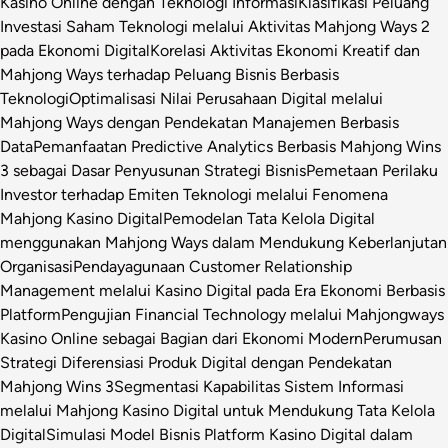
Kasino Online dengan Teknologi Informasi
Klasifikasi Peluang
Investasi Saham Teknologi melalui Aktivitas Mahjong Ways 2
pada Ekonomi Digital
Korelasi Aktivitas Ekonomi Kreatif dan
Mahjong Ways terhadap Peluang Bisnis Berbasis
Teknologi
Optimalisasi Nilai Perusahaan Digital melalui
Mahjong Ways dengan Pendekatan Manajemen Berbasis
Data
Pemanfaatan Predictive Analytics Berbasis Mahjong Wins
3 sebagai Dasar Penyusunan Strategi Bisnis
Pemetaan Perilaku
Investor terhadap Emiten Teknologi melalui Fenomena
Mahjong Kasino Digital
Pemodelan Tata Kelola Digital
menggunakan Mahjong Ways dalam Mendukung Keberlanjutan
Organisasi
Pendayagunaan Customer Relationship
Management melalui Kasino Digital pada Era Ekonomi Berbasis
Platform
Pengujian Financial Technology melalui Mahjongways
Kasino Online sebagai Bagian dari Ekonomi Modern
Perumusan
Strategi Diferensiasi Produk Digital dengan Pendekatan
Mahjong Wins 3
Segmentasi Kapabilitas Sistem Informasi
melalui Mahjong Kasino Digital untuk Mendukung Tata Kelola
Digital
Simulasi Model Bisnis Platform Kasino Digital dalam