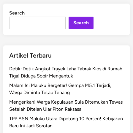
l
d
u
i
Search
n
k
Search
u
B
a
g
i
Artikel Terbaru
k
a
Detik-Detik Angkot Trayek Laha Tabrak Kios di Rumah
n
Tiga! Diduga Sopir Mengantuk
3
Malam Ini Maluku Bergetar! Gempa M5,1 Terjadi,
.
Warga Diminta Tetap Tenang
4
6
Mengerikan! Warga Kepulauan Sula Ditemukan Tewas
5
Setelah Ditelan Ular Piton Raksasa
M
TPP ASN Maluku Utara Dipotong 10 Persen! Kebijakan
a
Baru Ini Jadi Sorotan
k