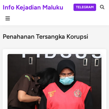
Skip
Info Kejadian Maluku
TELEGRAM
to
Ope
Sear
content
Main
Menu
Penahanan Tersangka Korupsi