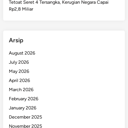
Tetoat Seret 4 Tersangka, Kerugian Negara Capai
g
Rp2,8 Miliar
k
a
K
o
r
Arsip
u
p
August 2026
s
July 2026
i
May 2026
B
R
April 2026
I
March 2026
A
February 2026
m
b
January 2026
o
December 2025
n
November 2025
A