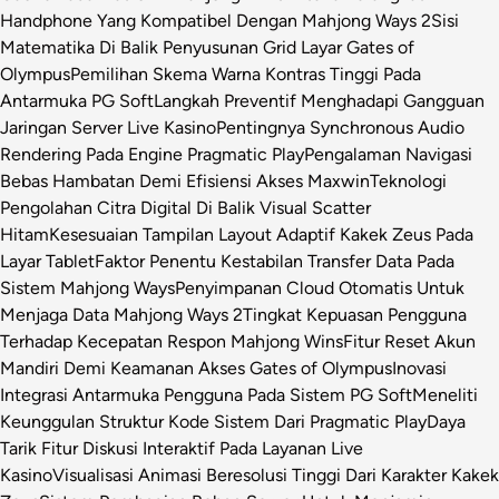
Handphone Yang Kompatibel Dengan Mahjong Ways 2
Sisi
Matematika Di Balik Penyusunan Grid Layar Gates of
Olympus
Pemilihan Skema Warna Kontras Tinggi Pada
Antarmuka PG Soft
Langkah Preventif Menghadapi Gangguan
Jaringan Server Live Kasino
Pentingnya Synchronous Audio
Rendering Pada Engine Pragmatic Play
Pengalaman Navigasi
Bebas Hambatan Demi Efisiensi Akses Maxwin
Teknologi
Pengolahan Citra Digital Di Balik Visual Scatter
Hitam
Kesesuaian Tampilan Layout Adaptif Kakek Zeus Pada
Layar Tablet
Faktor Penentu Kestabilan Transfer Data Pada
Sistem Mahjong Ways
Penyimpanan Cloud Otomatis Untuk
Menjaga Data Mahjong Ways 2
Tingkat Kepuasan Pengguna
Terhadap Kecepatan Respon Mahjong Wins
Fitur Reset Akun
Mandiri Demi Keamanan Akses Gates of Olympus
Inovasi
Integrasi Antarmuka Pengguna Pada Sistem PG Soft
Meneliti
Keunggulan Struktur Kode Sistem Dari Pragmatic Play
Daya
Tarik Fitur Diskusi Interaktif Pada Layanan Live
Kasino
Visualisasi Animasi Beresolusi Tinggi Dari Karakter Kakek