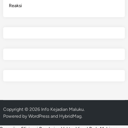
Reaksi
Copyright © 2026
Info Kejadian Maluku
.
Powered by
WordPress
and
HybridMag
.