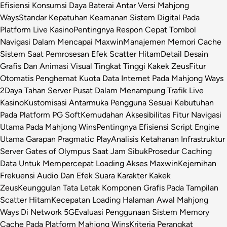
Efisiensi Konsumsi Daya Baterai Antar Versi Mahjong
Ways
Standar Kepatuhan Keamanan Sistem Digital Pada
Platform Live Kasino
Pentingnya Respon Cepat Tombol
Navigasi Dalam Mencapai Maxwin
Manajemen Memori Cache
Sistem Saat Pemrosesan Efek Scatter Hitam
Detail Desain
Grafis Dan Animasi Visual Tingkat Tinggi Kakek Zeus
Fitur
Otomatis Penghemat Kuota Data Internet Pada Mahjong Ways
2
Daya Tahan Server Pusat Dalam Menampung Trafik Live
Kasino
Kustomisasi Antarmuka Pengguna Sesuai Kebutuhan
Pada Platform PG Soft
Kemudahan Aksesibilitas Fitur Navigasi
Utama Pada Mahjong Wins
Pentingnya Efisiensi Script Engine
Utama Garapan Pragmatic Play
Analisis Ketahanan Infrastruktur
Server Gates of Olympus Saat Jam Sibuk
Prosedur Caching
Data Untuk Mempercepat Loading Akses Maxwin
Kejernihan
Frekuensi Audio Dan Efek Suara Karakter Kakek
Zeus
Keunggulan Tata Letak Komponen Grafis Pada Tampilan
Scatter Hitam
Kecepatan Loading Halaman Awal Mahjong
Ways Di Network 5G
Evaluasi Penggunaan Sistem Memory
Cache Pada Platform Mahjong Wins
Kriteria Perangkat