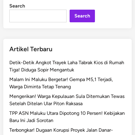
e
i
Search
n
r
i
Search
k
s
a
4
Artikel Terbaru
,
5
Detik-Detik Angkot Trayek Laha Tabrak Kios di Rumah
J
Tiga! Diduga Sopir Mengantuk
a
Malam Ini Maluku Bergetar! Gempa M5,1 Terjadi,
m
Warga Diminta Tetap Tenang
,
T
Mengerikan! Warga Kepulauan Sula Ditemukan Tewas
e
Setelah Ditelan Ular Piton Raksasa
r
TPP ASN Maluku Utara Dipotong 10 Persen! Kebijakan
s
Baru Ini Jadi Sorotan
a
Terbongkar! Dugaan Korupsi Proyek Jalan Danar-
n