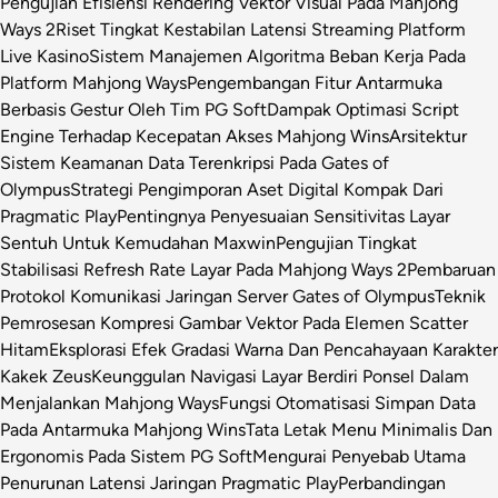
Pengujian Efisiensi Rendering Vektor Visual Pada Mahjong
Ways 2
Riset Tingkat Kestabilan Latensi Streaming Platform
Live Kasino
Sistem Manajemen Algoritma Beban Kerja Pada
Platform Mahjong Ways
Pengembangan Fitur Antarmuka
Berbasis Gestur Oleh Tim PG Soft
Dampak Optimasi Script
Engine Terhadap Kecepatan Akses Mahjong Wins
Arsitektur
Sistem Keamanan Data Terenkripsi Pada Gates of
Olympus
Strategi Pengimporan Aset Digital Kompak Dari
Pragmatic Play
Pentingnya Penyesuaian Sensitivitas Layar
Sentuh Untuk Kemudahan Maxwin
Pengujian Tingkat
Stabilisasi Refresh Rate Layar Pada Mahjong Ways 2
Pembaruan
Protokol Komunikasi Jaringan Server Gates of Olympus
Teknik
Pemrosesan Kompresi Gambar Vektor Pada Elemen Scatter
Hitam
Eksplorasi Efek Gradasi Warna Dan Pencahayaan Karakter
Kakek Zeus
Keunggulan Navigasi Layar Berdiri Ponsel Dalam
Menjalankan Mahjong Ways
Fungsi Otomatisasi Simpan Data
Pada Antarmuka Mahjong Wins
Tata Letak Menu Minimalis Dan
Ergonomis Pada Sistem PG Soft
Mengurai Penyebab Utama
Penurunan Latensi Jaringan Pragmatic Play
Perbandingan