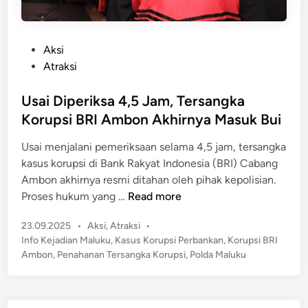
P
Aksi
o
Atraksi
s
t
Usai Diperiksa 4,5 Jam, Tersangka
e
Korupsi BRI Ambon Akhirnya Masuk Bui
d
Usai menjalani pemeriksaan selama 4,5 jam, tersangka
i
kasus korupsi di Bank Rakyat Indonesia (BRI) Cabang
n
Ambon akhirnya resmi ditahan oleh pihak kepolisian.
U
Proses hukum yang …
Read more
s
P
23.09.2025
•
Aksi
,
Atraksi
•
a
o
Info Kejadian Maluku
,
Kasus Korupsi Perbankan
,
Korupsi BRI
i
s
Ambon
,
Penahanan Tersangka Korupsi
,
Polda Maluku
D
t
i
e
p
d