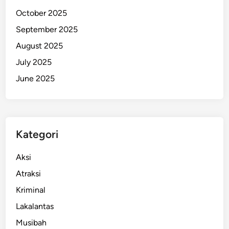
k
October 2025
h
September 2025
i
August 2025
r
n
July 2025
y
June 2025
a
M
a
s
Kategori
u
k
Aksi
B
u
Atraksi
i
Kriminal
Lakalantas
Musibah