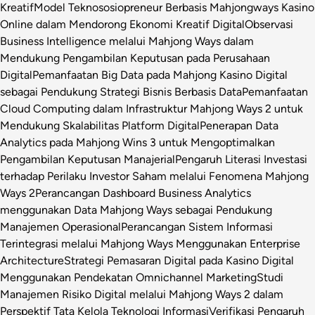
Kreatif
Model Teknososiopreneur Berbasis Mahjongways Kasino
Online dalam Mendorong Ekonomi Kreatif Digital
Observasi
Business Intelligence melalui Mahjong Ways dalam
Mendukung Pengambilan Keputusan pada Perusahaan
Digital
Pemanfaatan Big Data pada Mahjong Kasino Digital
sebagai Pendukung Strategi Bisnis Berbasis Data
Pemanfaatan
Cloud Computing dalam Infrastruktur Mahjong Ways 2 untuk
Mendukung Skalabilitas Platform Digital
Penerapan Data
Analytics pada Mahjong Wins 3 untuk Mengoptimalkan
Pengambilan Keputusan Manajerial
Pengaruh Literasi Investasi
terhadap Perilaku Investor Saham melalui Fenomena Mahjong
Ways 2
Perancangan Dashboard Business Analytics
menggunakan Data Mahjong Ways sebagai Pendukung
Manajemen Operasional
Perancangan Sistem Informasi
Terintegrasi melalui Mahjong Ways Menggunakan Enterprise
Architecture
Strategi Pemasaran Digital pada Kasino Digital
Menggunakan Pendekatan Omnichannel Marketing
Studi
Manajemen Risiko Digital melalui Mahjong Ways 2 dalam
Perspektif Tata Kelola Teknologi Informasi
Verifikasi Pengaruh