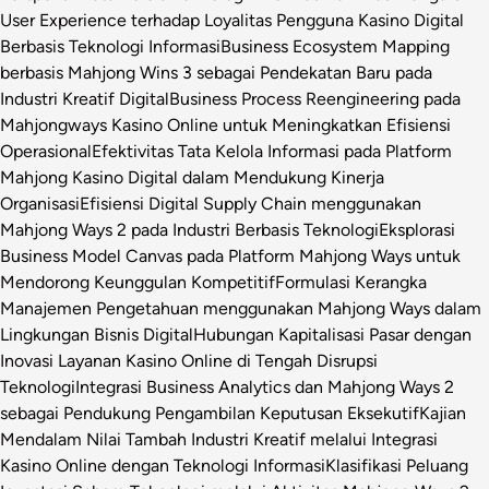
User Experience terhadap Loyalitas Pengguna Kasino Digital
Berbasis Teknologi Informasi
Business Ecosystem Mapping
berbasis Mahjong Wins 3 sebagai Pendekatan Baru pada
Industri Kreatif Digital
Business Process Reengineering pada
Mahjongways Kasino Online untuk Meningkatkan Efisiensi
Operasional
Efektivitas Tata Kelola Informasi pada Platform
Mahjong Kasino Digital dalam Mendukung Kinerja
Organisasi
Efisiensi Digital Supply Chain menggunakan
Mahjong Ways 2 pada Industri Berbasis Teknologi
Eksplorasi
Business Model Canvas pada Platform Mahjong Ways untuk
Mendorong Keunggulan Kompetitif
Formulasi Kerangka
Manajemen Pengetahuan menggunakan Mahjong Ways dalam
Lingkungan Bisnis Digital
Hubungan Kapitalisasi Pasar dengan
Inovasi Layanan Kasino Online di Tengah Disrupsi
Teknologi
Integrasi Business Analytics dan Mahjong Ways 2
sebagai Pendukung Pengambilan Keputusan Eksekutif
Kajian
Mendalam Nilai Tambah Industri Kreatif melalui Integrasi
Kasino Online dengan Teknologi Informasi
Klasifikasi Peluang