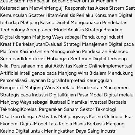
Zeus
Sistem Pembagian Beban Server Untuk Menjamin
Ketersediaan Maxwin
Menguji Responsivitas Akses Sistem Saat
Kemunculan Scatter Hitam
Analisis Perilaku Konsumen Digital
terhadap Mahjong Kasino Digital Menggunakan Pendekatan
Technology Acceptance Model
Analisis Strategi Branding
Digital dengan Mahjong Ways sebagai Pendukung Industri
Kreatif Berkelanjutan
Evaluasi Strategi Manajemen Digital pada
Platform Kasino Online Menggunakan Pendekatan Balanced
Scorecard
Identifikasi Hubungan Sentimen Digital terhadap
Nilai Perusahaan melalui Aktivitas Kasino Online
Implementasi
Artificial Intelligence pada Mahjong Wins 3 dalam Mendukung
Personalisasi Layanan Digital
Interpretasi Keunggulan
Kompetitif Mahjong Wins 3 melalui Pendekatan Manajemen
Strategis pada Industri Digital
Kajian Pasar Modal Digital melalui
Mahjong Ways sebagai Ilustrasi Dinamika Investasi Berbasis
Teknologi
Korelasi Pergerakan Saham Sektor Teknologi
Dikaitkan dengan Aktivitas Mahjongways Kasino Online di Era
Ekonomi Digital
Model Tata Kelola Bisnis Berbasis Mahjong
Kasino Digital untuk Meningkatkan Daya Saing Industri