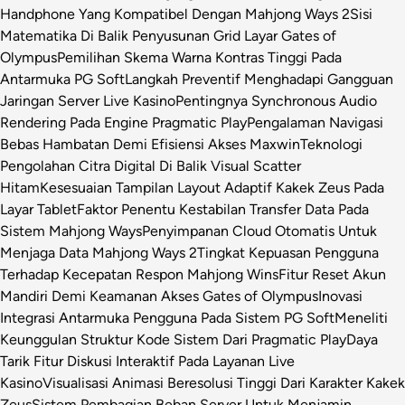
Handphone Yang Kompatibel Dengan Mahjong Ways 2
Sisi
Matematika Di Balik Penyusunan Grid Layar Gates of
Olympus
Pemilihan Skema Warna Kontras Tinggi Pada
Antarmuka PG Soft
Langkah Preventif Menghadapi Gangguan
Jaringan Server Live Kasino
Pentingnya Synchronous Audio
Rendering Pada Engine Pragmatic Play
Pengalaman Navigasi
Bebas Hambatan Demi Efisiensi Akses Maxwin
Teknologi
Pengolahan Citra Digital Di Balik Visual Scatter
Hitam
Kesesuaian Tampilan Layout Adaptif Kakek Zeus Pada
Layar Tablet
Faktor Penentu Kestabilan Transfer Data Pada
Sistem Mahjong Ways
Penyimpanan Cloud Otomatis Untuk
Menjaga Data Mahjong Ways 2
Tingkat Kepuasan Pengguna
Terhadap Kecepatan Respon Mahjong Wins
Fitur Reset Akun
Mandiri Demi Keamanan Akses Gates of Olympus
Inovasi
Integrasi Antarmuka Pengguna Pada Sistem PG Soft
Meneliti
Keunggulan Struktur Kode Sistem Dari Pragmatic Play
Daya
Tarik Fitur Diskusi Interaktif Pada Layanan Live
Kasino
Visualisasi Animasi Beresolusi Tinggi Dari Karakter Kakek
Zeus
Sistem Pembagian Beban Server Untuk Menjamin