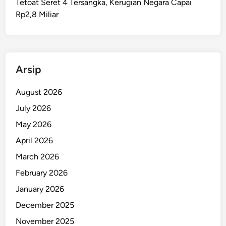
Tetoat Seret 4 Tersangka, Kerugian Negara Capai
l
Rp2,8 Miliar
i
S
i
s
w
Arsip
i
d
August 2026
a
July 2026
n
May 2026
S
e
April 2026
r
March 2026
a
February 2026
n
g
January 2026
K
December 2025
e
November 2025
k