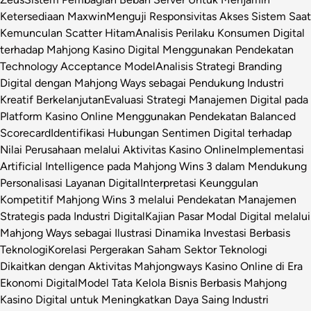
Ketersediaan Maxwin
Menguji Responsivitas Akses Sistem Saat
Kemunculan Scatter Hitam
Analisis Perilaku Konsumen Digital
terhadap Mahjong Kasino Digital Menggunakan Pendekatan
Technology Acceptance Model
Analisis Strategi Branding
Digital dengan Mahjong Ways sebagai Pendukung Industri
Kreatif Berkelanjutan
Evaluasi Strategi Manajemen Digital pada
Platform Kasino Online Menggunakan Pendekatan Balanced
Scorecard
Identifikasi Hubungan Sentimen Digital terhadap
Nilai Perusahaan melalui Aktivitas Kasino Online
Implementasi
Artificial Intelligence pada Mahjong Wins 3 dalam Mendukung
Personalisasi Layanan Digital
Interpretasi Keunggulan
Kompetitif Mahjong Wins 3 melalui Pendekatan Manajemen
Strategis pada Industri Digital
Kajian Pasar Modal Digital melalui
Mahjong Ways sebagai Ilustrasi Dinamika Investasi Berbasis
Teknologi
Korelasi Pergerakan Saham Sektor Teknologi
Dikaitkan dengan Aktivitas Mahjongways Kasino Online di Era
Ekonomi Digital
Model Tata Kelola Bisnis Berbasis Mahjong
Kasino Digital untuk Meningkatkan Daya Saing Industri