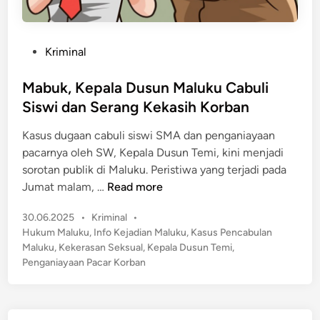
P
Kriminal
o
s
Mabuk, Kepala Dusun Maluku Cabuli
t
Siswi dan Serang Kekasih Korban
e
Kasus dugaan cabuli siswi SMA dan penganiayaan
d
pacarnya oleh SW, Kepala Dusun Temi, kini menjadi
i
sorotan publik di Maluku. Peristiwa yang terjadi pada
n
M
Jumat malam, …
Read more
a
P
30.06.2025
•
Kriminal
•
b
o
Hukum Maluku
,
Info Kejadian Maluku
,
Kasus Pencabulan
u
s
Maluku
,
Kekerasan Seksual
,
Kepala Dusun Temi
,
k
t
Penganiayaan Pacar Korban
,
e
K
d
e
i