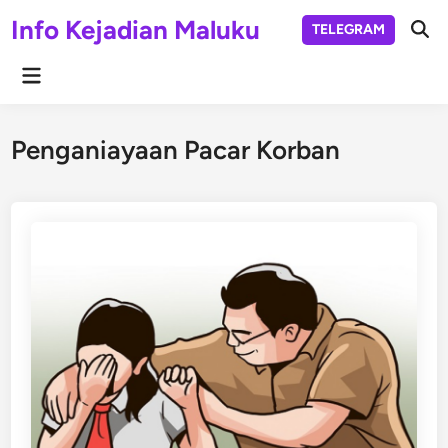
Skip
Info Kejadian Maluku
TELEGRAM
to
Ope
Sear
content
Main
Menu
Penganiayaan Pacar Korban