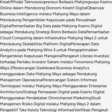
Kreatif
Model Teknososiopreneur Berbasis Mahjongways Kasino
Online dalam Mendorong Ekonomi Kreatif Digital
Observasi
Business Intelligence melalui Mahjong Ways dalam
Mendukung Pengambilan Keputusan pada Perusahaan
Digital
Pemanfaatan Big Data pada Mahjong Kasino Digital
sebagai Pendukung Strategi Bisnis Berbasis Data
Pemanfaatan
Cloud Computing dalam Infrastruktur Mahjong Ways 2 untuk
Mendukung Skalabilitas Platform Digital
Penerapan Data
Analytics pada Mahjong Wins 3 untuk Mengoptimalkan
Pengambilan Keputusan Manajerial
Pengaruh Literasi Investasi
terhadap Perilaku Investor Saham melalui Fenomena Mahjong
Ways 2
Perancangan Dashboard Business Analytics
menggunakan Data Mahjong Ways sebagai Pendukung
Manajemen Operasional
Perancangan Sistem Informasi
Terintegrasi melalui Mahjong Ways Menggunakan Enterprise
Architecture
Strategi Pemasaran Digital pada Kasino Digital
Menggunakan Pendekatan Omnichannel Marketing
Studi
Manajemen Risiko Digital melalui Mahjong Ways 2 dalam
Perspektif Tata Kelola Teknologi Informasi
Verifikasi Pengaruh