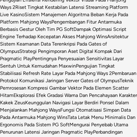
Ways 2
Riset Tingkat Kestabilan Latensi Streaming Platform
Live Kasino
Sistem Manajemen Algoritma Beban Kerja Pada
Platform Mahjong Ways
Pengembangan Fitur Antarmuka
Berbasis Gestur Oleh Tim PG Soft
Dampak Optimasi Script
Engine Terhadap Kecepatan Akses Mahjong Wins
Arsitektur
Sistem Keamanan Data Terenkripsi Pada Gates of
Olympus
Strategi Pengimporan Aset Digital Kompak Dari
Pragmatic Play
Pentingnya Penyesuaian Sensitivitas Layar
Sentuh Untuk Kemudahan Maxwin
Pengujian Tingkat
Stabilisasi Refresh Rate Layar Pada Mahjong Ways 2
Pembaruan
Protokol Komunikasi Jaringan Server Gates of Olympus
Teknik
Pemrosesan Kompresi Gambar Vektor Pada Elemen Scatter
Hitam
Eksplorasi Efek Gradasi Warna Dan Pencahayaan Karakter
Kakek Zeus
Keunggulan Navigasi Layar Berdiri Ponsel Dalam
Menjalankan Mahjong Ways
Fungsi Otomatisasi Simpan Data
Pada Antarmuka Mahjong Wins
Tata Letak Menu Minimalis Dan
Ergonomis Pada Sistem PG Soft
Mengurai Penyebab Utama
Penurunan Latensi Jaringan Pragmatic Play
Perbandingan