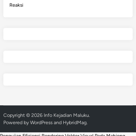
Reaksi
Copyright © 2026
Info Kejadian Maluku
.
Powered by
WordPress
and
HybridMag
.
Pengujian Efisiensi Rendering Vektor Visual Pada Mahjong