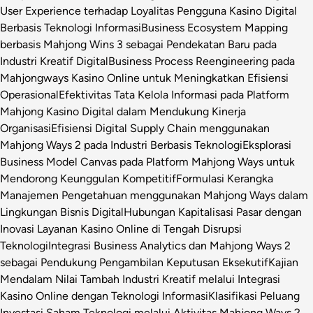
User Experience terhadap Loyalitas Pengguna Kasino Digital
Berbasis Teknologi Informasi
Business Ecosystem Mapping
berbasis Mahjong Wins 3 sebagai Pendekatan Baru pada
Industri Kreatif Digital
Business Process Reengineering pada
Mahjongways Kasino Online untuk Meningkatkan Efisiensi
Operasional
Efektivitas Tata Kelola Informasi pada Platform
Mahjong Kasino Digital dalam Mendukung Kinerja
Organisasi
Efisiensi Digital Supply Chain menggunakan
Mahjong Ways 2 pada Industri Berbasis Teknologi
Eksplorasi
Business Model Canvas pada Platform Mahjong Ways untuk
Mendorong Keunggulan Kompetitif
Formulasi Kerangka
Manajemen Pengetahuan menggunakan Mahjong Ways dalam
Lingkungan Bisnis Digital
Hubungan Kapitalisasi Pasar dengan
Inovasi Layanan Kasino Online di Tengah Disrupsi
Teknologi
Integrasi Business Analytics dan Mahjong Ways 2
sebagai Pendukung Pengambilan Keputusan Eksekutif
Kajian
Mendalam Nilai Tambah Industri Kreatif melalui Integrasi
Kasino Online dengan Teknologi Informasi
Klasifikasi Peluang
Investasi Saham Teknologi melalui Aktivitas Mahjong Ways 2