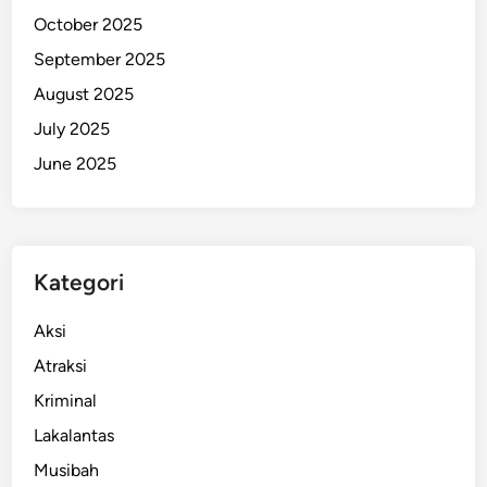
a
October 2025
s
September 2025
i
August 2025
h
K
July 2025
o
June 2025
r
b
a
n
Kategori
Aksi
Atraksi
Kriminal
Lakalantas
Musibah