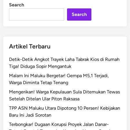
n
p
Search
a
Search
l
a
D
u
s
Artikel Terbaru
u
n
Detik-Detik Angkot Trayek Laha Tabrak Kios di Rumah
M
Tiga! Diduga Sopir Mengantuk
a
Malam Ini Maluku Bergetar! Gempa M5,1 Terjadi,
l
Warga Diminta Tetap Tenang
u
Mengerikan! Warga Kepulauan Sula Ditemukan Tewas
k
Setelah Ditelan Ular Piton Raksasa
u
C
TPP ASN Maluku Utara Dipotong 10 Persen! Kebijakan
a
Baru Ini Jadi Sorotan
b
Terbongkar! Dugaan Korupsi Proyek Jalan Danar-
u