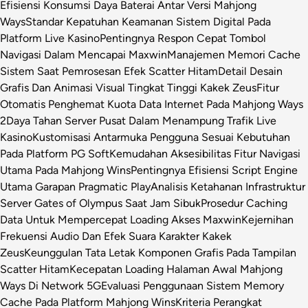
Efisiensi Konsumsi Daya Baterai Antar Versi Mahjong
Ways
Standar Kepatuhan Keamanan Sistem Digital Pada
Platform Live Kasino
Pentingnya Respon Cepat Tombol
Navigasi Dalam Mencapai Maxwin
Manajemen Memori Cache
Sistem Saat Pemrosesan Efek Scatter Hitam
Detail Desain
Grafis Dan Animasi Visual Tingkat Tinggi Kakek Zeus
Fitur
Otomatis Penghemat Kuota Data Internet Pada Mahjong Ways
2
Daya Tahan Server Pusat Dalam Menampung Trafik Live
Kasino
Kustomisasi Antarmuka Pengguna Sesuai Kebutuhan
Pada Platform PG Soft
Kemudahan Aksesibilitas Fitur Navigasi
Utama Pada Mahjong Wins
Pentingnya Efisiensi Script Engine
Utama Garapan Pragmatic Play
Analisis Ketahanan Infrastruktur
Server Gates of Olympus Saat Jam Sibuk
Prosedur Caching
Data Untuk Mempercepat Loading Akses Maxwin
Kejernihan
Frekuensi Audio Dan Efek Suara Karakter Kakek
Zeus
Keunggulan Tata Letak Komponen Grafis Pada Tampilan
Scatter Hitam
Kecepatan Loading Halaman Awal Mahjong
Ways Di Network 5G
Evaluasi Penggunaan Sistem Memory
Cache Pada Platform Mahjong Wins
Kriteria Perangkat