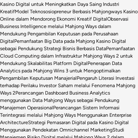
Kasino Digital untuk Meningkatkan Daya Saing Industri
Kreatif
Model Teknososiopreneur Berbasis Mahjongways Kasino
Online dalam Mendorong Ekonomi Kreatif Digital
Observasi
Business Intelligence melalui Mahjong Ways dalam
Mendukung Pengambilan Keputusan pada Perusahaan
Digital
Pemanfaatan Big Data pada Mahjong Kasino Digital
sebagai Pendukung Strategi Bisnis Berbasis Data
Pemanfaatan
Cloud Computing dalam Infrastruktur Mahjong Ways 2 untuk
Mendukung Skalabilitas Platform Digital
Penerapan Data
Analytics pada Mahjong Wins 3 untuk Mengoptimalkan
Pengambilan Keputusan Manajerial
Pengaruh Literasi Investasi
terhadap Perilaku Investor Saham melalui Fenomena Mahjong
Ways 2
Perancangan Dashboard Business Analytics
menggunakan Data Mahjong Ways sebagai Pendukung
Manajemen Operasional
Perancangan Sistem Informasi
Terintegrasi melalui Mahjong Ways Menggunakan Enterprise
Architecture
Strategi Pemasaran Digital pada Kasino Digital
Menggunakan Pendekatan Omnichannel Marketing
Studi
Manajemen Risiko Digital melalui Mahjong Ways 2 dalam