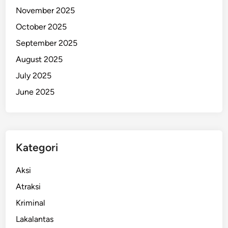
November 2025
n
A
October 2025
b
September 2025
d
August 2025
u
l
July 2025
G
June 2025
h
a
n
i
Kategori
K
a
Aksi
s
u
Atraksi
b
Kriminal
a
Lakalantas
K