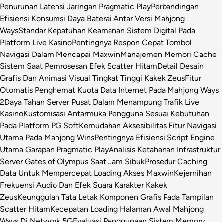
Penurunan Latensi Jaringan Pragmatic Play
Perbandingan
Efisiensi Konsumsi Daya Baterai Antar Versi Mahjong
Ways
Standar Kepatuhan Keamanan Sistem Digital Pada
Platform Live Kasino
Pentingnya Respon Cepat Tombol
Navigasi Dalam Mencapai Maxwin
Manajemen Memori Cache
Sistem Saat Pemrosesan Efek Scatter Hitam
Detail Desain
Grafis Dan Animasi Visual Tingkat Tinggi Kakek Zeus
Fitur
Otomatis Penghemat Kuota Data Internet Pada Mahjong Ways
2
Daya Tahan Server Pusat Dalam Menampung Trafik Live
Kasino
Kustomisasi Antarmuka Pengguna Sesuai Kebutuhan
Pada Platform PG Soft
Kemudahan Aksesibilitas Fitur Navigasi
Utama Pada Mahjong Wins
Pentingnya Efisiensi Script Engine
Utama Garapan Pragmatic Play
Analisis Ketahanan Infrastruktur
Server Gates of Olympus Saat Jam Sibuk
Prosedur Caching
Data Untuk Mempercepat Loading Akses Maxwin
Kejernihan
Frekuensi Audio Dan Efek Suara Karakter Kakek
Zeus
Keunggulan Tata Letak Komponen Grafis Pada Tampilan
Scatter Hitam
Kecepatan Loading Halaman Awal Mahjong
Ways Di Network 5G
Evaluasi Penggunaan Sistem Memory