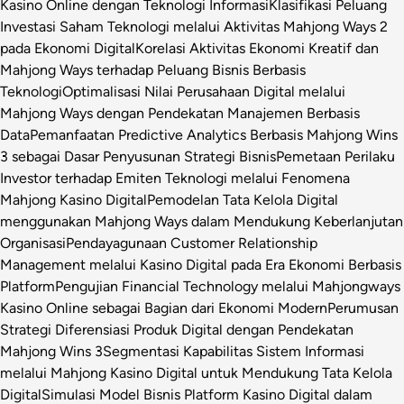
Kasino Online dengan Teknologi Informasi
Klasifikasi Peluang
Investasi Saham Teknologi melalui Aktivitas Mahjong Ways 2
pada Ekonomi Digital
Korelasi Aktivitas Ekonomi Kreatif dan
Mahjong Ways terhadap Peluang Bisnis Berbasis
Teknologi
Optimalisasi Nilai Perusahaan Digital melalui
Mahjong Ways dengan Pendekatan Manajemen Berbasis
Data
Pemanfaatan Predictive Analytics Berbasis Mahjong Wins
3 sebagai Dasar Penyusunan Strategi Bisnis
Pemetaan Perilaku
Investor terhadap Emiten Teknologi melalui Fenomena
Mahjong Kasino Digital
Pemodelan Tata Kelola Digital
menggunakan Mahjong Ways dalam Mendukung Keberlanjutan
Organisasi
Pendayagunaan Customer Relationship
Management melalui Kasino Digital pada Era Ekonomi Berbasis
Platform
Pengujian Financial Technology melalui Mahjongways
Kasino Online sebagai Bagian dari Ekonomi Modern
Perumusan
Strategi Diferensiasi Produk Digital dengan Pendekatan
Mahjong Wins 3
Segmentasi Kapabilitas Sistem Informasi
melalui Mahjong Kasino Digital untuk Mendukung Tata Kelola
Digital
Simulasi Model Bisnis Platform Kasino Digital dalam