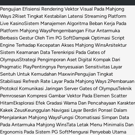
Pengujian Efisiensi Rendering Vektor Visual Pada Mahjong
Ways 2
Riset Tingkat Kestabilan Latensi Streaming Platform
Live Kasino
Sistem Manajemen Algoritma Beban Kerja Pada
Platform Mahjong Ways
Pengembangan Fitur Antarmuka
Berbasis Gestur Oleh Tim PG Soft
Dampak Optimasi Script
Engine Terhadap Kecepatan Akses Mahjong Wins
Arsitektur
Sistem Keamanan Data Terenkripsi Pada Gates of
Olympus
Strategi Pengimporan Aset Digital Kompak Dari
Pragmatic Play
Pentingnya Penyesuaian Sensitivitas Layar
Sentuh Untuk Kemudahan Maxwin
Pengujian Tingkat
Stabilisasi Refresh Rate Layar Pada Mahjong Ways 2
Pembaruan
Protokol Komunikasi Jaringan Server Gates of Olympus
Teknik
Pemrosesan Kompresi Gambar Vektor Pada Elemen Scatter
Hitam
Eksplorasi Efek Gradasi Warna Dan Pencahayaan Karakter
Kakek Zeus
Keunggulan Navigasi Layar Berdiri Ponsel Dalam
Menjalankan Mahjong Ways
Fungsi Otomatisasi Simpan Data
Pada Antarmuka Mahjong Wins
Tata Letak Menu Minimalis Dan
Ergonomis Pada Sistem PG Soft
Mengurai Penyebab Utama