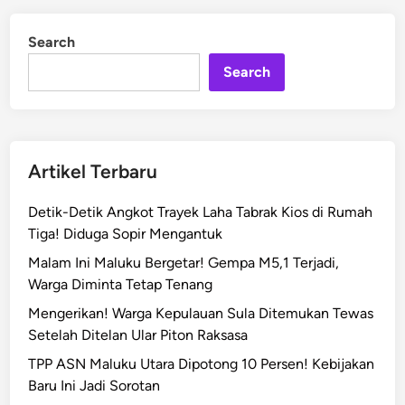
P
d
P
i
Search
n
U
Search
T
a
k
D
i
Artikel Terbaru
l
a
Detik-Detik Angkot Trayek Laha Tabrak Kios di Rumah
n
Tiga! Diduga Sopir Mengantuk
j
Malam Ini Maluku Bergetar! Gempa M5,1 Terjadi,
u
Warga Diminta Tetap Tenang
t
k
Mengerikan! Warga Kepulauan Sula Ditemukan Tewas
a
Setelah Ditelan Ular Piton Raksasa
n
TPP ASN Maluku Utara Dipotong 10 Persen! Kebijakan
,
Baru Ini Jadi Sorotan
K