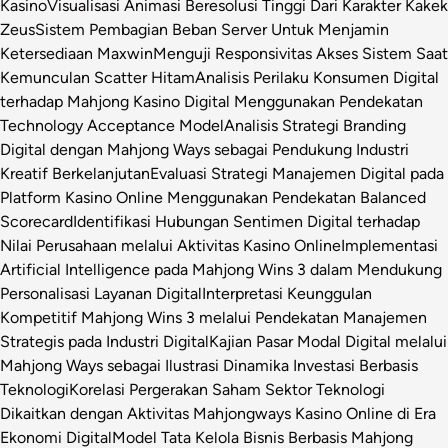
Kasino
Visualisasi Animasi Beresolusi Tinggi Dari Karakter Kakek
Zeus
Sistem Pembagian Beban Server Untuk Menjamin
Ketersediaan Maxwin
Menguji Responsivitas Akses Sistem Saat
Kemunculan Scatter Hitam
Analisis Perilaku Konsumen Digital
terhadap Mahjong Kasino Digital Menggunakan Pendekatan
Technology Acceptance Model
Analisis Strategi Branding
Digital dengan Mahjong Ways sebagai Pendukung Industri
Kreatif Berkelanjutan
Evaluasi Strategi Manajemen Digital pada
Platform Kasino Online Menggunakan Pendekatan Balanced
Scorecard
Identifikasi Hubungan Sentimen Digital terhadap
Nilai Perusahaan melalui Aktivitas Kasino Online
Implementasi
Artificial Intelligence pada Mahjong Wins 3 dalam Mendukung
Personalisasi Layanan Digital
Interpretasi Keunggulan
Kompetitif Mahjong Wins 3 melalui Pendekatan Manajemen
Strategis pada Industri Digital
Kajian Pasar Modal Digital melalui
Mahjong Ways sebagai Ilustrasi Dinamika Investasi Berbasis
Teknologi
Korelasi Pergerakan Saham Sektor Teknologi
Dikaitkan dengan Aktivitas Mahjongways Kasino Online di Era
Ekonomi Digital
Model Tata Kelola Bisnis Berbasis Mahjong