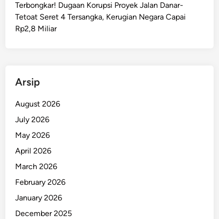
Terbongkar! Dugaan Korupsi Proyek Jalan Danar-
P
Tetoat Seret 4 Tersangka, Kerugian Negara Capai
K
Rp2,8 Miliar
H
e
n
t
i
Arsip
k
a
August 2026
n
July 2026
P
May 2026
e
n
April 2026
a
March 2026
n
February 2026
g
a
January 2026
n
December 2025
a