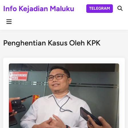
Skip
Info Kejadian Maluku
TELEGRAM
to
Ope
Sear
content
Main
Menu
Penghentian Kasus Oleh KPK