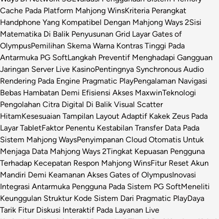
Cache Pada Platform Mahjong Wins
Kriteria Perangkat
Handphone Yang Kompatibel Dengan Mahjong Ways 2
Sisi
Matematika Di Balik Penyusunan Grid Layar Gates of
Olympus
Pemilihan Skema Warna Kontras Tinggi Pada
Antarmuka PG Soft
Langkah Preventif Menghadapi Gangguan
Jaringan Server Live Kasino
Pentingnya Synchronous Audio
Rendering Pada Engine Pragmatic Play
Pengalaman Navigasi
Bebas Hambatan Demi Efisiensi Akses Maxwin
Teknologi
Pengolahan Citra Digital Di Balik Visual Scatter
Hitam
Kesesuaian Tampilan Layout Adaptif Kakek Zeus Pada
Layar Tablet
Faktor Penentu Kestabilan Transfer Data Pada
Sistem Mahjong Ways
Penyimpanan Cloud Otomatis Untuk
Menjaga Data Mahjong Ways 2
Tingkat Kepuasan Pengguna
Terhadap Kecepatan Respon Mahjong Wins
Fitur Reset Akun
Mandiri Demi Keamanan Akses Gates of Olympus
Inovasi
Integrasi Antarmuka Pengguna Pada Sistem PG Soft
Meneliti
Keunggulan Struktur Kode Sistem Dari Pragmatic Play
Daya
Tarik Fitur Diskusi Interaktif Pada Layanan Live