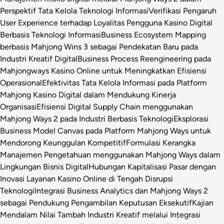
Perspektif Tata Kelola Teknologi Informasi
Verifikasi Pengaruh
User Experience terhadap Loyalitas Pengguna Kasino Digital
Berbasis Teknologi Informasi
Business Ecosystem Mapping
berbasis Mahjong Wins 3 sebagai Pendekatan Baru pada
Industri Kreatif Digital
Business Process Reengineering pada
Mahjongways Kasino Online untuk Meningkatkan Efisiensi
Operasional
Efektivitas Tata Kelola Informasi pada Platform
Mahjong Kasino Digital dalam Mendukung Kinerja
Organisasi
Efisiensi Digital Supply Chain menggunakan
Mahjong Ways 2 pada Industri Berbasis Teknologi
Eksplorasi
Business Model Canvas pada Platform Mahjong Ways untuk
Mendorong Keunggulan Kompetitif
Formulasi Kerangka
Manajemen Pengetahuan menggunakan Mahjong Ways dalam
Lingkungan Bisnis Digital
Hubungan Kapitalisasi Pasar dengan
Inovasi Layanan Kasino Online di Tengah Disrupsi
Teknologi
Integrasi Business Analytics dan Mahjong Ways 2
sebagai Pendukung Pengambilan Keputusan Eksekutif
Kajian
Mendalam Nilai Tambah Industri Kreatif melalui Integrasi