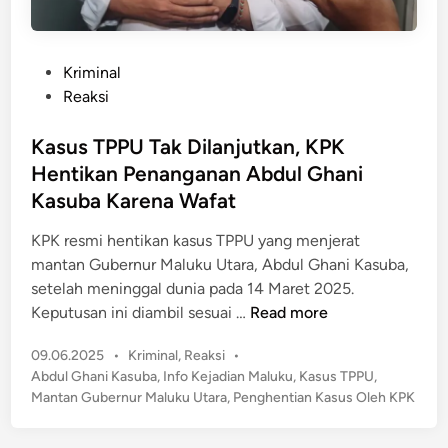
P
Kriminal
o
Reaksi
s
t
Kasus TPPU Tak Dilanjutkan, KPK
e
Hentikan Penanganan Abdul Ghani
d
Kasuba Karena Wafat
i
n
KPK resmi hentikan kasus TPPU yang menjerat
mantan Gubernur Maluku Utara, Abdul Ghani Kasuba,
setelah meninggal dunia pada 14 Maret 2025.
K
Keputusan ini diambil sesuai …
Read more
a
P
09.06.2025
•
Kriminal
,
Reaksi
•
s
o
Abdul Ghani Kasuba
,
Info Kejadian Maluku
,
Kasus TPPU
,
u
s
Mantan Gubernur Maluku Utara
,
Penghentian Kasus Oleh KPK
s
t
T
e