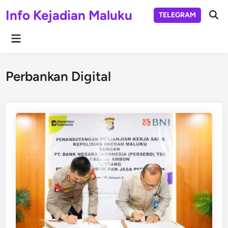
Skip
Info Kejadian Maluku
TELEGRAM
to
Ope
Sear
content
Main
Menu
Perbankan Digital