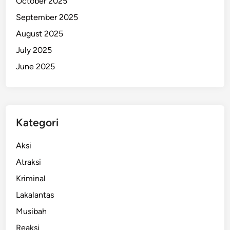
October 2025
a
September 2025
n
August 2025
k
a
July 2025
n
June 2025
D
i
g
i
Kategori
t
a
Aksi
l
Atraksi
Kriminal
Lakalantas
Musibah
Reaksi