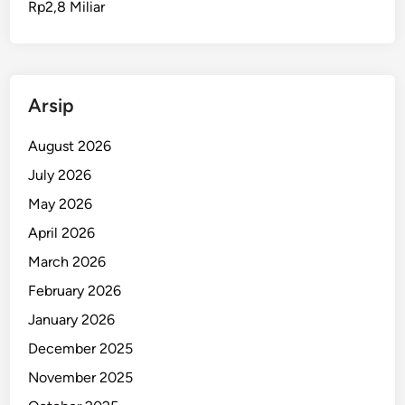
Rp2,8 Miliar
P
e
r
k
u
Arsip
a
t
August 2026
K
July 2026
e
May 2026
a
m
April 2026
a
March 2026
n
February 2026
a
n
January 2026
P
December 2025
e
November 2025
r
b