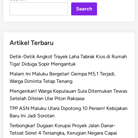
n
u
Search
k
u
D
a
n
Artikel Terbaru
B
N
Detik-Detik Angkot Trayek Laha Tabrak Kios di Rumah
I
Tiga! Diduga Sopir Mengantuk
B
Malam Ini Maluku Bergetar! Gempa M5,1 Terjadi,
e
Warga Diminta Tetap Tenang
r
s
Mengerikan! Warga Kepulauan Sula Ditemukan Tewas
i
Setelah Ditelan Ular Piton Raksasa
n
TPP ASN Maluku Utara Dipotong 10 Persen! Kebijakan
e
Baru Ini Jadi Sorotan
r
Terbongkar! Dugaan Korupsi Proyek Jalan Danar-
g
Tetoat Seret 4 Tersangka, Kerugian Negara Capai
i