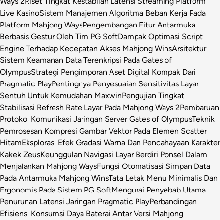
Ways 2
Riset Tingkat Kestabilan Latensi Streaming Platform
Live Kasino
Sistem Manajemen Algoritma Beban Kerja Pada
Platform Mahjong Ways
Pengembangan Fitur Antarmuka
Berbasis Gestur Oleh Tim PG Soft
Dampak Optimasi Script
Engine Terhadap Kecepatan Akses Mahjong Wins
Arsitektur
Sistem Keamanan Data Terenkripsi Pada Gates of
Olympus
Strategi Pengimporan Aset Digital Kompak Dari
Pragmatic Play
Pentingnya Penyesuaian Sensitivitas Layar
Sentuh Untuk Kemudahan Maxwin
Pengujian Tingkat
Stabilisasi Refresh Rate Layar Pada Mahjong Ways 2
Pembaruan
Protokol Komunikasi Jaringan Server Gates of Olympus
Teknik
Pemrosesan Kompresi Gambar Vektor Pada Elemen Scatter
Hitam
Eksplorasi Efek Gradasi Warna Dan Pencahayaan Karakter
Kakek Zeus
Keunggulan Navigasi Layar Berdiri Ponsel Dalam
Menjalankan Mahjong Ways
Fungsi Otomatisasi Simpan Data
Pada Antarmuka Mahjong Wins
Tata Letak Menu Minimalis Dan
Ergonomis Pada Sistem PG Soft
Mengurai Penyebab Utama
Penurunan Latensi Jaringan Pragmatic Play
Perbandingan
Efisiensi Konsumsi Daya Baterai Antar Versi Mahjong