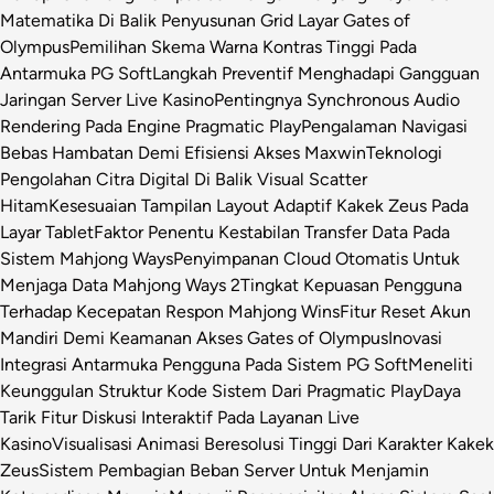
Matematika Di Balik Penyusunan Grid Layar Gates of
Olympus
Pemilihan Skema Warna Kontras Tinggi Pada
Antarmuka PG Soft
Langkah Preventif Menghadapi Gangguan
Jaringan Server Live Kasino
Pentingnya Synchronous Audio
Rendering Pada Engine Pragmatic Play
Pengalaman Navigasi
Bebas Hambatan Demi Efisiensi Akses Maxwin
Teknologi
Pengolahan Citra Digital Di Balik Visual Scatter
Hitam
Kesesuaian Tampilan Layout Adaptif Kakek Zeus Pada
Layar Tablet
Faktor Penentu Kestabilan Transfer Data Pada
Sistem Mahjong Ways
Penyimpanan Cloud Otomatis Untuk
Menjaga Data Mahjong Ways 2
Tingkat Kepuasan Pengguna
Terhadap Kecepatan Respon Mahjong Wins
Fitur Reset Akun
Mandiri Demi Keamanan Akses Gates of Olympus
Inovasi
Integrasi Antarmuka Pengguna Pada Sistem PG Soft
Meneliti
Keunggulan Struktur Kode Sistem Dari Pragmatic Play
Daya
Tarik Fitur Diskusi Interaktif Pada Layanan Live
Kasino
Visualisasi Animasi Beresolusi Tinggi Dari Karakter Kakek
Zeus
Sistem Pembagian Beban Server Untuk Menjamin