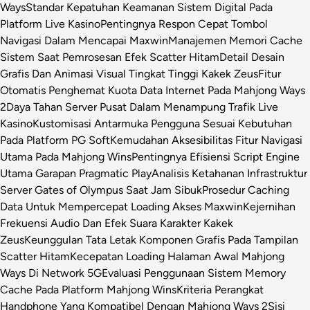
Ways
Standar Kepatuhan Keamanan Sistem Digital Pada
Platform Live Kasino
Pentingnya Respon Cepat Tombol
Navigasi Dalam Mencapai Maxwin
Manajemen Memori Cache
Sistem Saat Pemrosesan Efek Scatter Hitam
Detail Desain
Grafis Dan Animasi Visual Tingkat Tinggi Kakek Zeus
Fitur
Otomatis Penghemat Kuota Data Internet Pada Mahjong Ways
2
Daya Tahan Server Pusat Dalam Menampung Trafik Live
Kasino
Kustomisasi Antarmuka Pengguna Sesuai Kebutuhan
Pada Platform PG Soft
Kemudahan Aksesibilitas Fitur Navigasi
Utama Pada Mahjong Wins
Pentingnya Efisiensi Script Engine
Utama Garapan Pragmatic Play
Analisis Ketahanan Infrastruktur
Server Gates of Olympus Saat Jam Sibuk
Prosedur Caching
Data Untuk Mempercepat Loading Akses Maxwin
Kejernihan
Frekuensi Audio Dan Efek Suara Karakter Kakek
Zeus
Keunggulan Tata Letak Komponen Grafis Pada Tampilan
Scatter Hitam
Kecepatan Loading Halaman Awal Mahjong
Ways Di Network 5G
Evaluasi Penggunaan Sistem Memory
Cache Pada Platform Mahjong Wins
Kriteria Perangkat
Handphone Yang Kompatibel Dengan Mahjong Ways 2
Sisi