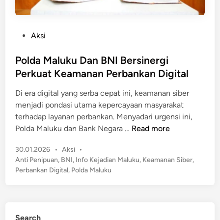
P
Aksi
o
s
Polda Maluku Dan BNI Bersinergi
t
Perkuat Keamanan Perbankan Digital
e
Di era digital yang serba cepat ini, keamanan siber
d
menjadi pondasi utama kepercayaan masyarakat
i
terhadap layanan perbankan. ​Menyadari urgensi ini,
n
P
Polda Maluku dan Bank Negara …
Read more
o
P
30.01.2026
•
Aksi
•
l
o
Anti Penipuan
,
BNI
,
Info Kejadian Maluku
,
Keamanan Siber
,
d
s
Perbankan Digital
,
Polda Maluku
a
t
M
e
a
d
l
i
Search