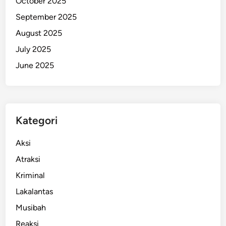
October 2025
a
September 2025
n
August 2025
S
e
July 2025
l
June 2025
e
b
g
r
Kategori
a
m
Aksi
!
Atraksi
Kriminal
Lakalantas
Musibah
Reaksi