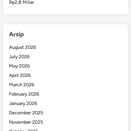
Rp2,8 Miliar
k
u
T
a
h
Arsip
a
n
August 2026
O
July 2026
k
May 2026
n
u
April 2026
m
March 2026
P
February 2026
o
l
January 2026
i
December 2025
s
November 2025
i
d