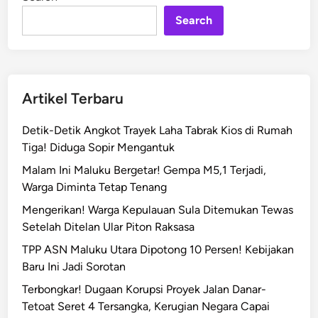
n
e
o
Search
A
s
u
s
Artikel Terbaru
i
l
Detik-Detik Angkot Trayek Laha Tabrak Kios di Rumah
a
Tiga! Diduga Sopir Mengantuk
,
Malam Ini Maluku Bergetar! Gempa M5,1 Terjadi,
P
Warga Diminta Tetap Tenang
o
l
Mengerikan! Warga Kepulauan Sula Ditemukan Tewas
d
Setelah Ditelan Ular Piton Raksasa
a
TPP ASN Maluku Utara Dipotong 10 Persen! Kebijakan
M
Baru Ini Jadi Sorotan
a
Terbongkar! Dugaan Korupsi Proyek Jalan Danar-
l
Tetoat Seret 4 Tersangka, Kerugian Negara Capai
u