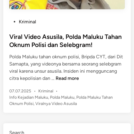
P
Kriminal
o
s
Viral Video Asusila, Polda Maluku Tahan
t
Oknum Polisi dan Selebgram!
e
Polda Maluku tahan oknum polisi, Bripda CYT, dari Dit
d
Samapta, yang videonya bersama seorang selebgram
i
viral karena unsur asusila. Insiden ini mengguncang
n
V
citra kepolisian dan …
Read more
i
P
07.07.2025
•
Kriminal
•
r
o
Info Kejadian Maluku
,
Polda Maluku
,
Polda Maluku Tahan
a
s
Oknum Polisi
,
Viralnya Video Asusila
l
t
V
e
i
d
d
i
Search