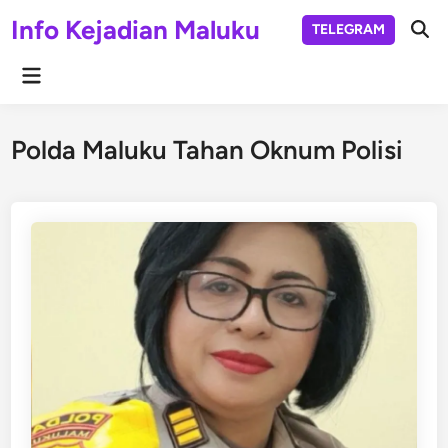
Skip
Info Kejadian Maluku
TELEGRAM
to
Ope
Sear
content
Main
Menu
Polda Maluku Tahan Oknum Polisi