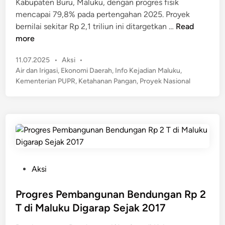
Kabupaten Buru, Maluku, dengan progres fisik
i
mencapai 79,8% pada pertengahan 2025. Proyek
n
P
bernilai sekitar Rp 2,1 triliun ini ditargetkan …
Read
r
more
o
P
11.07.2025
•
Aksi
•
y
o
Air dan Irigasi
,
Ekonomi Daerah
,
Info Kejadian Maluku
,
e
s
Kementerian PUPR
,
Ketahanan Pangan
,
Proyek Nasional
k
t
B
e
e
d
n
i
n
d
u
n
P
Aksi
g
o
a
s
Progres Pembangunan Bendungan Rp 2
n
t
T di Maluku Digarap Sejak 2017
W
e
a