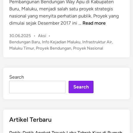
Pembangunan Bendungan Way Apu di Kabupaten
d
y
Buru, Maluku, menjadi salah satu proyek strategis
i
A
nasional yang menyita perhatian publik. Proyek yang
n
p
P
dimulai sejak Desember 2017 ini …
Read more
u
r
S
P
30.06.2025
•
Aksi
•
o
e
o
Bendungan Baru
,
Info Kejadian Maluku
,
Infrastruktur Air
,
g
n
s
Maluku Timur
,
Proyek Bendungan
,
Proyek Nasional
r
i
t
e
l
e
s
d
a
P
i
i
Search
n
e
R
Search
m
p
b
2
a
,
n
1
g
T
Artikel Terbaru
u
,
n
S
Detik-Detik Angkot Trayek Laha Tabrak Kios di Rumah