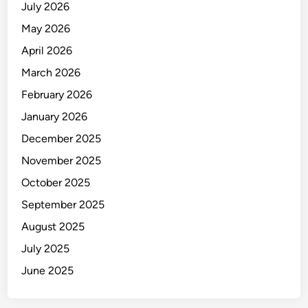
P
July 2026
l
a
May 2026
u
n
k
April 2026
g
u
a
March 2026
D
n
February 2026
i
g
January 2026
a
December 2025
r
November 2025
a
p
October 2025
S
September 2025
e
August 2025
j
a
July 2025
k
June 2025
2
0