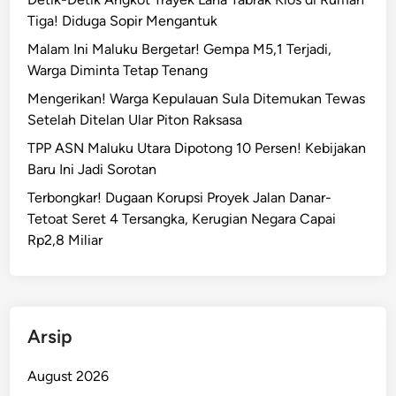
a
i
Tiga! Diduga Sopir Mengantuk
n
a
Malam Ini Maluku Bergetar! Gempa M5,1 Terjadi,
B
p
Warga Diminta Tetap Tenang
e
D
n
Mengerikan! Warga Kepulauan Sula Ditemukan Tewas
u
d
Setelah Ditelan Ular Piton Raksasa
k
u
u
TPP ASN Maluku Utara Dipotong 10 Persen! Kebijakan
n
n
Baru Ini Jadi Sorotan
g
g
Terbongkar! Dugaan Korupsi Proyek Jalan Danar-
a
K
Tetoat Seret 4 Tersangka, Kerugian Negara Capai
n
e
Rp2,8 Miliar
R
t
p
a
2
h
T
a
d
Arsip
n
i
a
M
August 2026
n
a