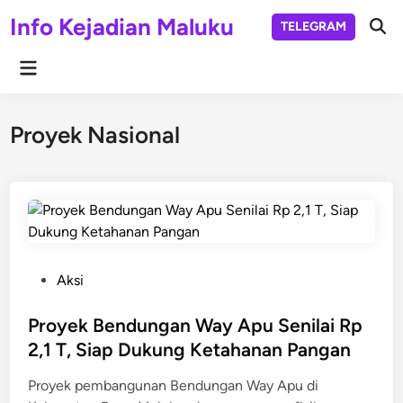
Skip
Info Kejadian Maluku
TELEGRAM
to
Ope
Sear
content
Main
Menu
Proyek Nasional
P
Aksi
o
s
Proyek Bendungan Way Apu Senilai Rp
t
2,1 T, Siap Dukung Ketahanan Pangan
e
Proyek pembangunan Bendungan Way Apu di
d