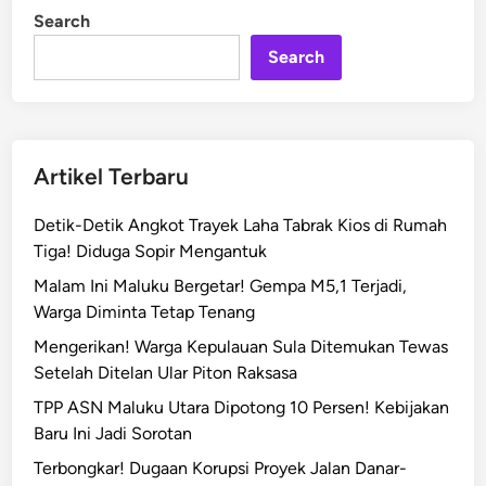
s
i
Search
n
u
Search
s
P
e
m
b
Artikel Terbaru
u
n
Detik-Detik Angkot Trayek Laha Tabrak Kios di Rumah
u
Tiga! Diduga Sopir Mengantuk
h
Malam Ini Maluku Bergetar! Gempa M5,1 Terjadi,
a
Warga Diminta Tetap Tenang
n
A
Mengerikan! Warga Kepulauan Sula Ditemukan Tewas
n
Setelah Ditelan Ular Piton Raksasa
a
TPP ASN Maluku Utara Dipotong 10 Persen! Kebijakan
k
Baru Ini Jadi Sorotan
1
Terbongkar! Dugaan Korupsi Proyek Jalan Danar-
5