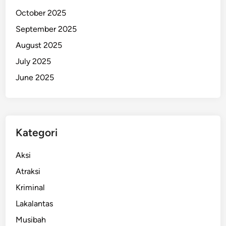
k
October 2025
a
September 2025
p
August 2025
,
I
July 2025
n
June 2025
i
M
o
t
Kategori
i
f
Aksi
n
y
Atraksi
a
Kriminal
Lakalantas
Musibah