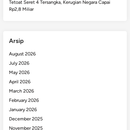
Tetoat Seret 4 Tersangka, Kerugian Negara Capai
T
Rp2,8 Miliar
a
h
u
n
d
Arsip
i
M
August 2026
a
July 2026
l
May 2026
u
k
April 2026
u
March 2026
D
February 2026
i
t
January 2026
a
December 2025
n
November 2025
g