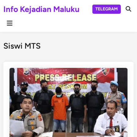
Skip
Info Kejadian Maluku
TELEGRAM
to
Ope
Sear
content
Main
Menu
Siswi MTS