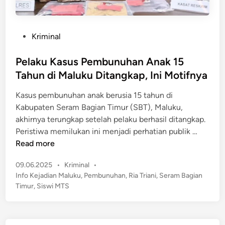
P
Kriminal
o
s
Pelaku Kasus Pembunuhan Anak 15
t
Tahun di Maluku Ditangkap, Ini Motifnya
e
Kasus pembunuhan anak berusia 15 tahun di
d
Kabupaten Seram Bagian Timur (SBT), Maluku,
i
akhirnya terungkap setelah pelaku berhasil ditangkap.
n
P
Peristiwa memilukan ini menjadi perhatian publik …
e
Read more
l
P
09.06.2025
•
Kriminal
•
a
o
Info Kejadian Maluku
,
Pembunuhan
,
Ria Triani
,
Seram Bagian
k
s
Timur
,
Siswi MTS
u
t
K
e
a
d