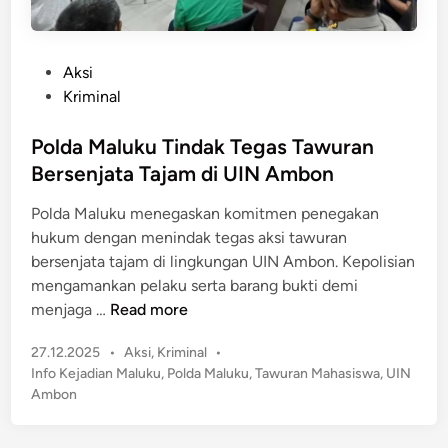
P
Aksi
o
Kriminal
s
t
Polda Maluku Tindak Tegas Tawuran
e
Bersenjata Tajam di UIN Ambon
d
Polda Maluku menegaskan komitmen penegakan
i
hukum dengan menindak tegas aksi tawuran
n
bersenjata tajam di lingkungan UIN Ambon. Kepolisian
mengamankan pelaku serta barang bukti demi
P
menjaga …
Read more
o
P
27.12.2025
•
Aksi
,
Kriminal
•
l
o
Info Kejadian Maluku
,
Polda Maluku
,
Tawuran Mahasiswa
,
UIN
d
s
Ambon
a
t
M
e