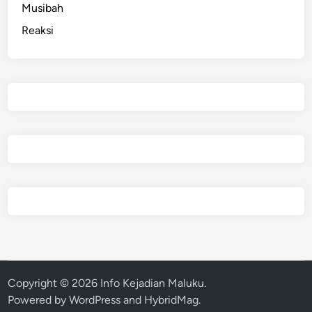
Musibah
Reaksi
Copyright © 2026
Info Kejadian Maluku
.
Powered by
WordPress
and
HybridMag
.