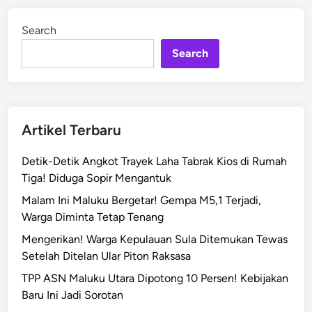
a
d
l
i
Search
n
u
k
Search
u
T
i
n
Artikel Terbaru
d
a
Detik-Detik Angkot Trayek Laha Tabrak Kios di Rumah
k
Tiga! Diduga Sopir Mengantuk
T
Malam Ini Maluku Bergetar! Gempa M5,1 Terjadi,
e
Warga Diminta Tetap Tenang
g
a
Mengerikan! Warga Kepulauan Sula Ditemukan Tewas
s
Setelah Ditelan Ular Piton Raksasa
T
TPP ASN Maluku Utara Dipotong 10 Persen! Kebijakan
a
Baru Ini Jadi Sorotan
w