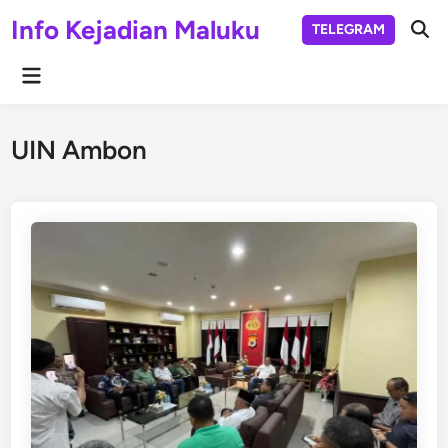
Skip
Info Kejadian Maluku
TELEGRAM
to
Ope
Sear
content
Main
Menu
UIN Ambon