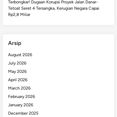
Terbongkar! Dugaan Korupsi Proyek Jalan Danar-
u
Tetoat Seret 4 Tersangka, Kerugian Negara Capai
r
Rp2,8 Miliar
a
n
B
e
r
Arsip
s
e
August 2026
n
July 2026
j
May 2026
a
t
April 2026
a
March 2026
T
February 2026
a
j
January 2026
a
December 2025
m