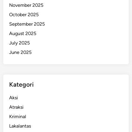
November 2025
d
i
October 2025
U
September 2025
I
August 2025
N
A
July 2025
m
June 2025
b
o
n
Kategori
Aksi
Atraksi
Kriminal
Lakalantas