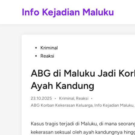
Skip
Info Kejadian Maluku
to
content
Posted
Kriminal
in
Reaksi
ABG di Maluku Jadi Kor
Ayah Kandung
Posted
23.10.2025
•
Kriminal
,
Reaksi
•
in
ABG Korban Kekerasan Keluarga
,
Info Kejadian Maluku
Kasus tragis terjadi di Maluku, di mana seora
kekerasan seksual oleh ayah kandungnya hingg