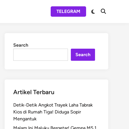
Switch
TELEGRAM
Open
to
Search
dark
mode
Search
Search
Artikel Terbaru
Detik-Detik Angkot Trayek Laha Tabrak
Kios di Rumah Tiga! Diduga Sopir
Mengantuk
Malam Ini Maluku Bergetar! Gempa M5,1