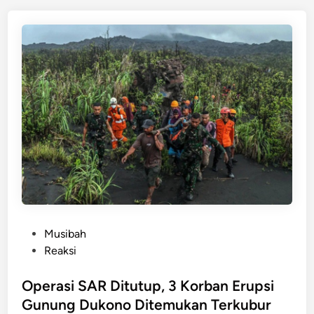
a
d
n
i
n
i
k
!
G
e
m
p
a
M
6
,
7
P
Musibah
G
o
Reaksi
u
s
n
t
Operasi SAR Ditutup, 3 Korban Erupsi
c
e
Gunung Dukono Ditemukan Terkubur
a