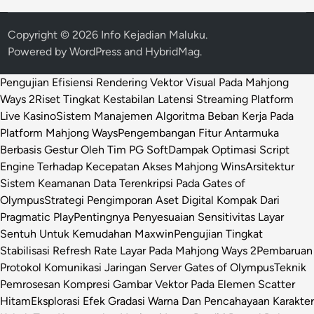
Copyright © 2026
Info Kejadian Maluku
.
Powered by
WordPress
and
HybridMag
.
Pengujian Efisiensi Rendering Vektor Visual Pada Mahjong
Ways 2
Riset Tingkat Kestabilan Latensi Streaming Platform
Live Kasino
Sistem Manajemen Algoritma Beban Kerja Pada
Platform Mahjong Ways
Pengembangan Fitur Antarmuka
Berbasis Gestur Oleh Tim PG Soft
Dampak Optimasi Script
Engine Terhadap Kecepatan Akses Mahjong Wins
Arsitektur
Sistem Keamanan Data Terenkripsi Pada Gates of
Olympus
Strategi Pengimporan Aset Digital Kompak Dari
Pragmatic Play
Pentingnya Penyesuaian Sensitivitas Layar
Sentuh Untuk Kemudahan Maxwin
Pengujian Tingkat
Stabilisasi Refresh Rate Layar Pada Mahjong Ways 2
Pembaruan
Protokol Komunikasi Jaringan Server Gates of Olympus
Teknik
Pemrosesan Kompresi Gambar Vektor Pada Elemen Scatter
Hitam
Eksplorasi Efek Gradasi Warna Dan Pencahayaan Karakter