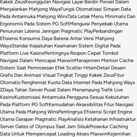
Kakek Zeus
Keunggulan Navigasi Layar Berdiri Ponsel Dalam
Menjalankan Mahjong Ways
Fungsi Otomatisasi Simpan Data
Pada Antarmuka Mahjong Wins
Tata Letak Menu Minimalis Dan
Ergonomis Pada Sistem PG Soft
Mengurai Penyebab Utama
Penurunan Latensi Jaringan Pragmatic Play
Perbandingan
Efisiensi Konsumsi Daya Baterai Antar Versi Mahjong
Ways
Standar Kepatuhan Keamanan Sistem Digital Pada
Platform Live Kasino
Pentingnya Respon Cepat Tombol
Navigasi Dalam Mencapai Maxwin
Manajemen Memori Cache
Sistem Saat Pemrosesan Efek Scatter Hitam
Detail Desain
Grafis Dan Animasi Visual Tingkat Tinggi Kakek Zeus
Fitur
Otomatis Penghemat Kuota Data Internet Pada Mahjong Ways
2
Daya Tahan Server Pusat Dalam Menampung Trafik Live
Kasino
Kustomisasi Antarmuka Pengguna Sesuai Kebutuhan
Pada Platform PG Soft
Kemudahan Aksesibilitas Fitur Navigasi
Utama Pada Mahjong Wins
Pentingnya Efisiensi Script Engine
Utama Garapan Pragmatic Play
Analisis Ketahanan Infrastruktur
Server Gates of Olympus Saat Jam Sibuk
Prosedur Caching
Data Untuk Mempercepat Loading Akses Maxwin
Kejernihan