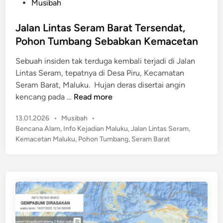
b
P
Musibah
n
d
o
W
u
s
Jalan Lintas Seram Barat Tersendat,
a
k
t
Pohon Tumbang Sebabkan Kemacetan
i
s
e
m
Sebuah insiden tak terduga kembali terjadi di Jalan
i
d
o
Lintas Seram, tepatnya di Desa Piru, Kecamatan
G
i
l
Seram Barat, Maluku. ​ Hujan deras disertai angin
a
n
o
J
kencang pada …
Read more
n
n
a
d
g
P
13.01.2026
•
Musibah
•
l
a
T
o
Bencana Alam
,
Info Kejadian Maluku
,
Jalan Lintas Seram
,
a
s
e
Kemacetan Maluku
,
Pohon Tumbang
,
Seram Barat
n
t
n
L
e
g
i
d
g
n
i
e
n
t
l
a
a
s
m