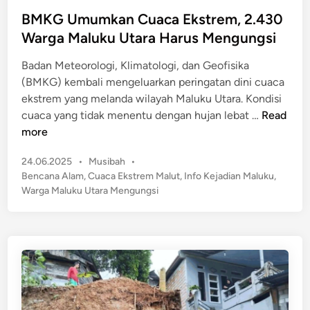
o
k
a
k
s
BMKG Umumkan Cuaca Ekstrem, 2.430
a
n
a
t
n
Warga Maluku Utara Harus Mengungsi
g
l
e
K
M
a
Badan Meteorologi, Klimatologi, dan Geofisika
d
e
a
i
(BMKG) kembali mengeluarkan peringatan dini cuaca
i
m
l
!
ekstrem yang melanda wilayah Maluku Utara. Kondisi
n
a
u
”
B
cuaca yang tidak menentu dengan hujan lebat …
Read
c
k
M
more
e
u
K
t
T
P
24.06.2025
•
Musibah
•
G
a
e
o
Bencana Alam
,
Cuaca Ekstrem Malut
,
Info Kejadian Maluku
,
U
n
s
n
Warga Maluku Utara Mengungsi
m
t
g
u
e
g
m
d
a
k
i
r
n
a
a
n
,
C
A