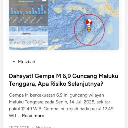
S
D
e
a
r
l
a
a
m
m
B
B
a
a
r
n
a
P
Musibah
j
t
o
i
T
s
Dahsyat! Gempa M 6,9 Guncang Maluku
r
e
t
R
Tenggara, Apa Risiko Selanjutnya?
r
e
o
s
Gempa M berkekuatan 6,9 ini guncang wilayah
d
b
e
Maluku Tenggara pada Senin, 14 Juli 2025, sekitar
i
,
n
pukul 12.49 WIB. Gempa ini terjadi pada pukul 12.49
n
W
d
D
WIT …
Read more
a
a
a
r
t
P
16.07.2025
•
Musibah
•