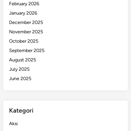
February 2026
a
n
January 2026
g
December 2025
M
November 2025
e
l
October 2025
u
September 2025
m
August 2025
p
u
July 2025
h
June 2025
k
a
n
K
Kategori
o
t
Aksi
a