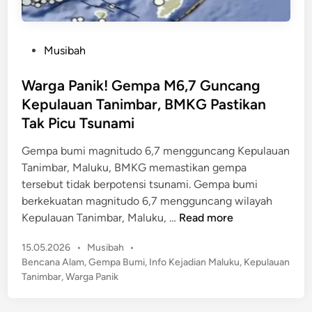
P
Musibah
o
s
Warga Panik! Gempa M6,7 Guncang
t
Kepulauan Tanimbar, BMKG Pastikan
e
Tak Picu Tsunami
d
i
Gempa bumi magnitudo 6,7 mengguncang Kepulauan
n
Tanimbar, Maluku, BMKG memastikan gempa
tersebut tidak berpotensi tsunami. Gempa bumi
berkekuatan magnitudo 6,7 mengguncang wilayah
W
Kepulauan Tanimbar, Maluku, …
Read more
a
P
15.05.2026
•
Musibah
•
r
o
Bencana Alam
,
Gempa Bumi
,
Info Kejadian Maluku
,
Kepulauan
g
s
Tanimbar
,
Warga Panik
a
t
P
e