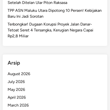
a
Setelah Ditelan Ular Piton Raksasa
M
k
TPP ASN Maluku Utara Dipotong 10 Persen! Kebijakan
e
B
Baru Ini Jadi Sorotan
n
a
g
Terbongkar! Dugaan Korupsi Proyek Jalan Danar-
n
u
Tetoat Seret 4 Tersangka, Kerugian Negara Capai
j
n
Rp2,8 Miliar
i
g
r
s
d
i
a
n
Arsip
L
o
August 2026
n
July 2026
g
May 2026
s
o
April 2026
r
March 2026
y