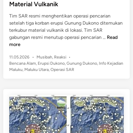
d
Material Vulkanik
n
i
g
n
Tim SAR resmi menghentikan operasi pencarian
K
setelah tiga korban erupsi Gunung Dukono ditemukan
e
terkubur material vulkanik di lokasi. Tim SAR
p
O
gabungan resmi menutup operasi pencarian …
Read
u
p
more
l
e
a
P
11.05.2026
•
Musibah
,
Reaksi
•
r
u
o
Bencana Alam
,
Erupsi Dukono
,
Gunung Dukono
,
Info Kejadian
a
a
s
Maluku
,
Maluku Utara
,
Operasi SAR
s
t
n
i
e
T
S
d
a
A
i
n
n
R
i
D
m
i
b
t
a
u
r