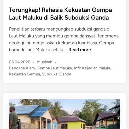
n
o
g
T
s
Terungkap! Rahasia Kekuatan Gempa
g
e
t
Laut Maluku di Balik Subduksi Ganda
a
r
e
r
Penelitian terbaru mengungkap subduksi ganda di
k
d
a
Laut Maluku yang memicu gempa dahsyat, fenomena
u
i
B
geologi ini menjelaskan kekuatan luar biasa. Gempa
b
n
a
T
bumi di Laut Maluku selalu …
Read more
u
r
e
r
a
P
06.04.2026
•
Musibah
•
r
M
t
o
Bencana Alam
,
Gempa Laut Maluku
,
Info Kejadian Maluku
,
u
a
s
!
Kekuatan Gempa
,
Subduksi Ganda
n
t
t
B
g
e
e
M
k
r
d
K
a
i
i
G
n
p
a
U
!
l
n
R
V
g
a
u