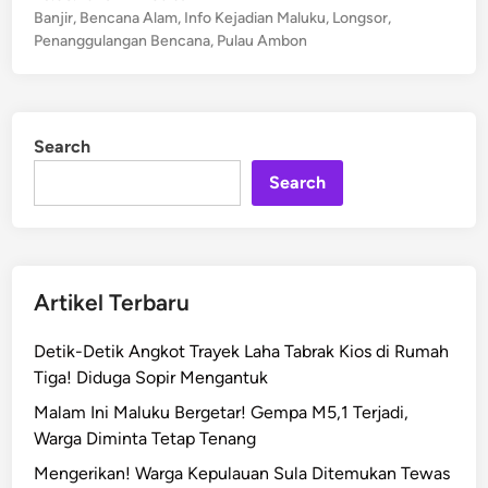
a
r
o
Banjir
,
Bencana Alam
,
Info Kejadian Maluku
,
Longsor
,
a
?
s
g
Penanggulangan Bencana
,
Pulau Ambon
u
t
a
A
e
M
m
d
a
b
i
l
Search
n
o
u
Search
n
k
B
u
e
U
r
t
d
Artikel Terbaru
a
u
r
k
Detik-Detik Angkot Trayek Laha Tabrak Kios di Rumah
a
a
Tiga! Diduga Sopir Mengantuk
H
:
a
Malam Ini Maluku Bergetar! Gempa M5,1 Terjadi,
J
r
Warga Diminta Tetap Tenang
e
u
j
Mengerikan! Warga Kepulauan Sula Ditemukan Tewas
s