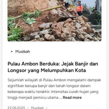
u
p
a
a
c
R
a
i
E
s
k
i
s
k
t
o
r
P
Musibah
S
e
o
e
m
s
Pulau Ambon Berduka: Jejak Banjir dan
l
,
t
a
Longsor yang Melumpuhkan Kota
2
e
n
.
Sejumlah wilayah di Pulau Ambon mengalami dampak
d
j
4
signifikan berupa banjir dan tanah longsor dalam
i
u
3
beberapa waktu terakhir. Intensitas curah hujan yang
n
t
0
P
tinggi menjadi pemicu utama …
Read more
n
W
u
y
a
P
23.06.2025
•
Musibah
•
l