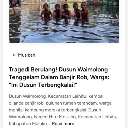
k
h
l
a
a
k
p
s
a
K
i
n
e
a
i
d
K
k
a
e
l
k
P
Musibah
a
u
o
m
a
s
Tragedi Berulang! Dusun Waimolong
a
t
t
n
Tenggelam Dalam Banjir Rob, Warga:
a
e
d
“Ini Dusun Terbengkalai!”​
n
d
a
G
i
Dusun Waimolong, Kecamatan Leihitu, kembali
n
e
n
dilanda banjir rob, puluhan rumah terendam, warga
K
m
menilai kampung mereka terbengkalai. Dusun
a
p
Waimolong, Negeri Hitu Messing, Kecamatan Leihitu,
r
a
T
Kabupaten Maluku …
Read more
a
L