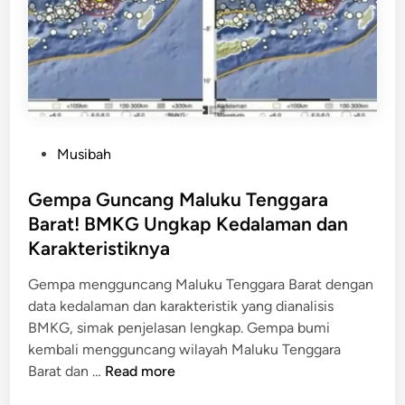
t
,
u
B
p
M
,
K
3
G
K
P
o
a
P
Musibah
r
s
o
b
t
s
Gempa Guncang Maluku Tenggara
a
i
t
Barat! BMKG Ungkap Kedalaman dan
n
k
e
Karakteristiknya
E
a
d
r
n
i
Gempa mengguncang Maluku Tenggara Barat dengan
u
T
n
data kedalaman dan karakteristik yang dianalisis
p
a
BMKG, simak penjelasan lengkap. Gempa bumi
s
k
kembali mengguncang wilayah Maluku Tenggara
i
P
G
Barat dan …
Read more
G
i
e
u