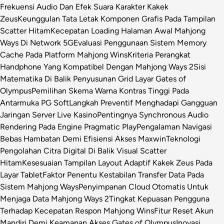
Frekuensi Audio Dan Efek Suara Karakter Kakek
Zeus
Keunggulan Tata Letak Komponen Grafis Pada Tampilan
Scatter Hitam
Kecepatan Loading Halaman Awal Mahjong
Ways Di Network 5G
Evaluasi Penggunaan Sistem Memory
Cache Pada Platform Mahjong Wins
Kriteria Perangkat
Handphone Yang Kompatibel Dengan Mahjong Ways 2
Sisi
Matematika Di Balik Penyusunan Grid Layar Gates of
Olympus
Pemilihan Skema Warna Kontras Tinggi Pada
Antarmuka PG Soft
Langkah Preventif Menghadapi Gangguan
Jaringan Server Live Kasino
Pentingnya Synchronous Audio
Rendering Pada Engine Pragmatic Play
Pengalaman Navigasi
Bebas Hambatan Demi Efisiensi Akses Maxwin
Teknologi
Pengolahan Citra Digital Di Balik Visual Scatter
Hitam
Kesesuaian Tampilan Layout Adaptif Kakek Zeus Pada
Layar Tablet
Faktor Penentu Kestabilan Transfer Data Pada
Sistem Mahjong Ways
Penyimpanan Cloud Otomatis Untuk
Menjaga Data Mahjong Ways 2
Tingkat Kepuasan Pengguna
Terhadap Kecepatan Respon Mahjong Wins
Fitur Reset Akun
Mandiri Demi Keamanan Akses Gates of Olympus
Inovasi