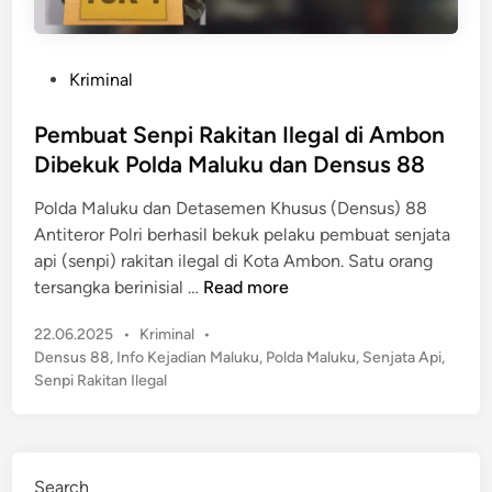
P
Kriminal
o
s
Pembuat Senpi Rakitan Ilegal di Ambon
t
Dibekuk Polda Maluku dan Densus 88
e
Polda Maluku dan Detasemen Khusus (Densus) 88
d
Antiteror Polri berhasil bekuk pelaku pembuat senjata
i
api (senpi) rakitan ilegal di Kota Ambon. Satu orang
n
P
tersangka berinisial …
Read more
e
P
22.06.2025
•
Kriminal
•
m
o
Densus 88
,
Info Kejadian Maluku
,
Polda Maluku
,
Senjata Api
,
b
s
Senpi Rakitan Ilegal
u
t
a
e
t
d
S
i
Search