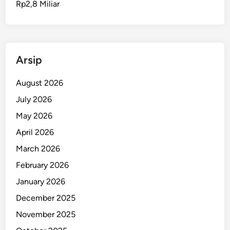
Rp2,8 Miliar
A
m
b
o
n
Arsip
D
i
August 2026
b
July 2026
e
May 2026
k
u
April 2026
k
March 2026
P
February 2026
o
l
January 2026
d
December 2025
a
November 2025
M
a