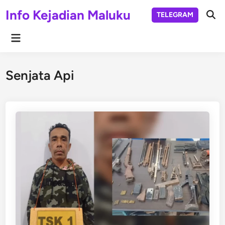
Skip
Info Kejadian Maluku
TELEGRAM
to
Ope
Sear
content
Main
Menu
Senjata Api