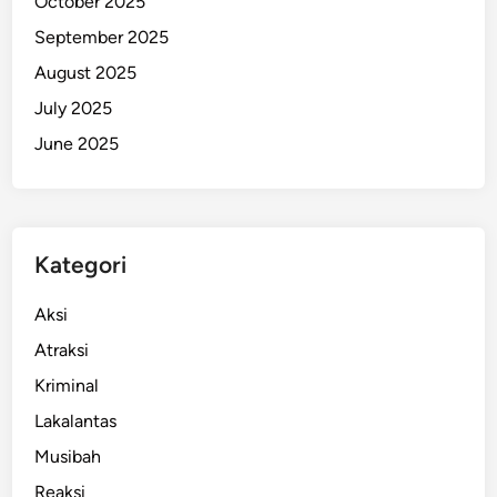
October 2025
l
September 2025
u
August 2025
k
u
July 2025
d
June 2025
a
n
D
e
Kategori
n
s
Aksi
u
s
Atraksi
8
Kriminal
8
Lakalantas
Musibah
Reaksi