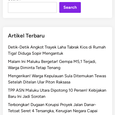
n
e
n
Search
p
i
R
a
Artikel Terbaru
k
i
Detik-Detik Angkot Trayek Laha Tabrak Kios di Rumah
t
Tiga! Diduga Sopir Mengantuk
a
Malam Ini Maluku Bergetar! Gempa M5,1 Terjadi,
n
Warga Diminta Tetap Tenang
I
l
Mengerikan! Warga Kepulauan Sula Ditemukan Tewas
e
Setelah Ditelan Ular Piton Raksasa
g
TPP ASN Maluku Utara Dipotong 10 Persen! Kebijakan
a
Baru Ini Jadi Sorotan
l
Terbongkar! Dugaan Korupsi Proyek Jalan Danar-
d
Tetoat Seret 4 Tersangka, Kerugian Negara Capai
i