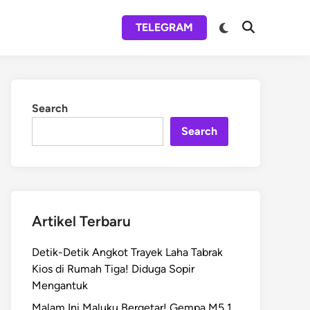
Switch
TELEGRAM
Open
to
Search
dark
mode
Search
Search
Artikel Terbaru
Detik-Detik Angkot Trayek Laha Tabrak
Kios di Rumah Tiga! Diduga Sopir
Mengantuk
Malam Ini Maluku Bergetar! Gempa M5,1