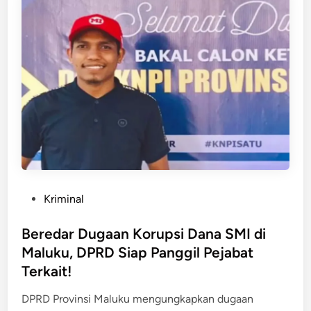
j
n
d
e
r
s
:
G
e
l
a
n
P
Kriminal
d
o
a
s
Beredar Dugaan Korupsi Dana SMI di
n
t
Maluku, DPRD Siap Panggil Pejabat
g
e
Terkait!
K
d
e
i
DPRD Provinsi Maluku mengungkapkan dugaan
t