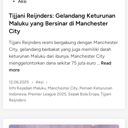
P
Aksi
o
s
Tijjani Reijnders: Gelandang Keturunan
t
Maluku yang Bersinar di Manchester
e
City
d
i
Tijjani Reijnders resmi bergabung dengan Manchester
n
City, gelandang berbakat yang juga memiliki darah
keturunan Maluku dari ibunya. Manchester City
T
menggelontorkan dana sekitar 75 juta euro …
Read
i
more
j
P
12.06.2025
•
Aksi
•
j
o
Info Kejadian Maluku
,
Manchester City
,
Pemain Keturunan
a
s
Indonesia
,
Premier League 2025
,
Sepak Bola Eropa
,
Tijjani
n
t
Reijnders
i
e
R
d
e
i
n
i