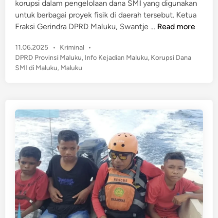
n
korupsi dalam pengelolaan dana SMI yang digunakan
u
untuk berbagai proyek fisik di daerah tersebut. Ketua
r
B
Fraksi Gerindra DPRD Maluku, Swantje …
Read more
u
e
n
P
11.06.2025
•
Kriminal
•
r
a
o
DPRD Provinsi Maluku
,
Info Kejadian Maluku
,
Korupsi Dana
e
s
n
SMI di Maluku
,
Maluku
d
t
M
a
e
a
r
d
l
D
i
u
n
u
k
g
u
a
y
a
a
n
n
K
g
o
B
r
e
u