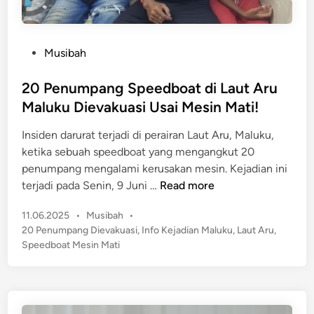
r
p
s
s
i
i
P
Musibah
n
D
o
a
a
s
20 Penumpang Speedboat di Laut Aru
r
n
t
d
Maluku Dievakuasi Usai Mesin Mati!
a
e
i
S
Insiden darurat terjadi di perairan Laut Aru, Maluku,
d
M
M
ketika sebuah speedboat yang mengangkut 20
i
a
I
penumpang mengalami kerusakan mesin. Kejadian ini
n
n
d
2
terjadi pada Senin, 9 Juni …
Read more
c
i
0
h
M
P
11.06.2025
•
Musibah
•
P
e
a
o
20 Penumpang Dievakuasi
,
Info Kejadian Maluku
,
Laut Aru
,
e
s
s
l
Speedboat Mesin Mati
n
t
t
u
u
e
e
k
m
r
d
u
p
i
C
,