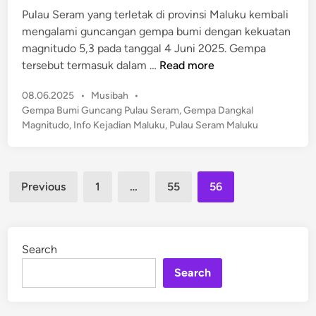
1
Pulau Seram yang terletak di provinsi Maluku kembali
d
5
mengalami guncangan gempa bumi dengan kekuatan
i
T
magnitudo 5,3 pada tanggal 4 Juni 2025. Gempa
n
a
H
tersebut termasuk dalam …
Read more
h
e
u
P
08.06.2025
•
Musibah
•
b
n
o
Gempa Bumi Guncang Pulau Seram
,
Gempa Dangkal
o
s
d
Magnitudo
,
Info Kejadian Maluku
,
Pulau Seram Maluku
h
t
i
!
e
M
G
d
a
Posts
e
i
Previous
1
…
55
56
l
n
pagination
m
u
p
k
a
u
Search
D
D
a
Search
i
n
t
g
a