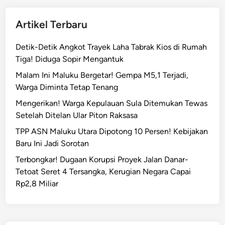
k
n
a
g
Artikel Terbaru
l
k
M
a
Detik-Detik Angkot Trayek Laha Tabrak Kios di Rumah
a
p
Tiga! Diduga Sopir Mengantuk
g
,
n
Malam Ini Maluku Bergetar! Gempa M5,1 Terjadi,
I
i
Warga Diminta Tetap Tenang
n
t
Mengerikan! Warga Kepulauan Sula Ditemukan Tewas
i
u
Setelah Ditelan Ular Piton Raksasa
M
d
o
TPP ASN Maluku Utara Dipotong 10 Persen! Kebijakan
o
t
Baru Ini Jadi Sorotan
5
i
,
Terbongkar! Dugaan Korupsi Proyek Jalan Danar-
f
3
Tetoat Seret 4 Tersangka, Kerugian Negara Capai
n
G
Rp2,8 Miliar
y
u
a
n
c