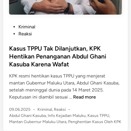
s
s
u
a
s
i
T
P
Kriminal
M
P
o
Reaksi
e
P
s
s
U
t
Kasus TPPU Tak Dilanjutkan, KPK
i
E
e
Hentikan Penanganan Abdul Ghani
n
k
d
M
Kasuba Karena Wafat
s
i
a
G
n
KPK resmi hentikan kasus TPPU yang menjerat
t
u
mantan Gubernur Maluku Utara, Abdul Ghani Kasuba,
i
b
setelah meninggal dunia pada 14 Maret 2025.
!
e
K
Keputusan ini diambil sesuai …
Read more
r
a
n
P
09.06.2025
•
Kriminal
,
Reaksi
•
s
u
o
Abdul Ghani Kasuba
,
Info Kejadian Maluku
,
Kasus TPPU
,
u
s
r
Mantan Gubernur Maluku Utara
,
Penghentian Kasus Oleh KPK
s
t
M