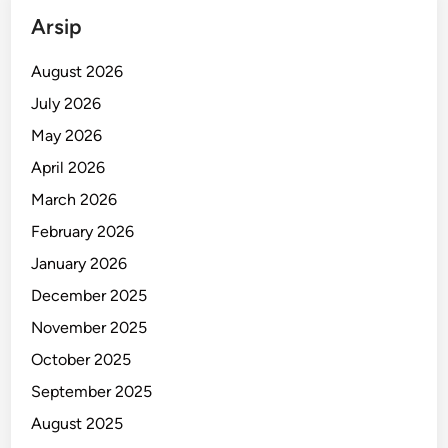
a
Arsip
n
g
August 2026
P
July 2026
u
l
May 2026
a
April 2026
u
March 2026
S
e
February 2026
r
January 2026
a
December 2025
m
M
November 2025
a
October 2025
l
September 2025
u
k
August 2025
u