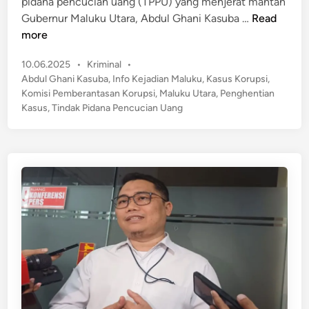
pidana pencucian uang (TPPU) yang menjerat mantan
n
a
r
K
Gubernur Maluku Utara, Abdul Ghani Kasuba …
Read
b
u
P
more
a
M
K
t
a
P
10.06.2025
•
Kriminal
•
R
T
l
o
Abdul Ghani Kasuba
,
Info Kejadian Maluku
,
Kasus Korupsi
,
e
e
s
u
Komisi Pemberantasan Korupsi
,
Maluku Utara
,
Penghentian
s
r
t
Kasus
,
Tindak Pidana Pencucian Uang
k
m
k
e
u
i
a
d
D
H
i
i
i
n
e
t
e
n
!
v
t
a
i
k
k
u
a
a
n
s
K
i
a
U