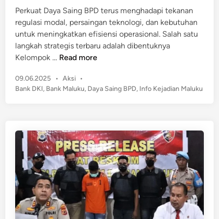
u
K
Perkuat Daya Saing BPD terus menghadapi tekanan
d
b
P
regulasi modal, persaingan teknologi, dan kebutuhan
i
a
K
untuk meningkatkan efisiensi operasional. Salah satu
n
H
langkah strategis terbaru adalah dibentuknya
e
P
Kelompok …
Read more
n
e
t
P
09.06.2025
•
Aksi
•
r
i
o
Bank DKI
,
Bank Maluku
,
Daya Saing BPD
,
Info Kejadian Maluku
k
s
k
u
t
a
a
e
n
t
d
P
D
i
e
n
a
n
y
a
a
n
S
g
a
a
i
n