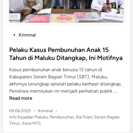
n
a
g
n
B
A
P
b
D
d
P
Kriminal
,
u
o
B
l
s
Pelaku Kasus Pembunuhan Anak 15
a
G
t
Tahun di Maluku Ditangkap, Ini Motifnya
n
h
e
k
Kasus pembunuhan anak berusia 15 tahun di
a
d
D
Kabupaten Seram Bagian Timur (SBT), Maluku,
n
i
K
akhirnya terungkap setelah pelaku berhasil ditangkap.
i
n
I
P
Peristiwa memilukan ini menjadi perhatian publik …
K
B
e
Read more
a
e
l
s
n
P
09.06.2025
•
Kriminal
•
a
u
t
o
Info Kejadian Maluku
,
Pembunuhan
,
Ria Triani
,
Seram Bagian
k
b
u
s
Timur
,
Siswi MTS
u
a
t
k