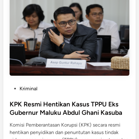
n
a
i
D
n
t
P
g
y
R
S
D
p
S
e
i
e
a
d
p
b
P
o
a
a
n
t
P
Kriminal
g
d
o
g
i
s
KPK Resmi Hentikan Kasus TPPU Eks
i
L
t
l
Gubernur Maluku Abdul Ghani Kasuba
a
e
P
u
Komisi Pemberantasan Korupsi (KPK) secara resmi
d
e
t
hentikan penyidikan dan penuntutan kasus tindak
i
j
A